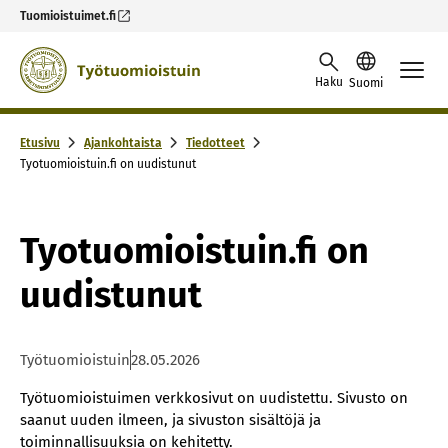
Tuomioistuimet.fi
Skip to content -saavutettavuusohje
Haku
Suomi
Etusivu
Ajankohtaista
Tiedotteet
Tyotuomioistuin.fi on uudistunut
Tyotuomioistuin.fi on
uudistunut
Työtuomioistuin
28.05.2026
Työtuomioistuimen verkkosivut on uudistettu. Sivusto on
saanut uuden ilmeen, ja sivuston sisältöjä ja
toiminnallisuuksia on kehitetty.