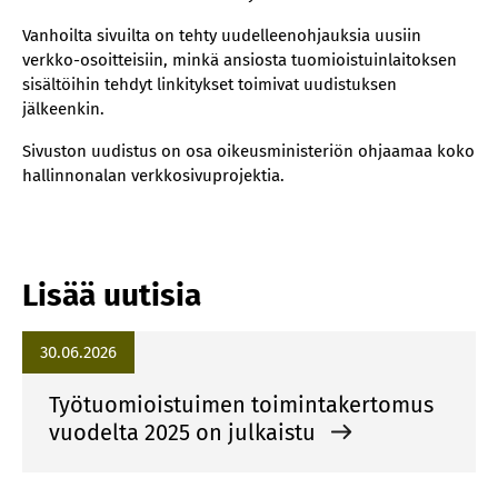
Vanhoilta sivuilta on tehty uudelleenohjauksia uusiin
verkko-osoitteisiin, minkä ansiosta tuomioistuinlaitoksen
sisältöihin tehdyt linkitykset toimivat uudistuksen
jälkeenkin.
Sivuston uudistus on osa oikeusministeriön ohjaamaa koko
hallinnonalan verkkosivuprojektia.
Lisää uutisia
30.06.2026
Työtuomioistuimen toimintakertomus
vuodelta 2025 on julkaistu