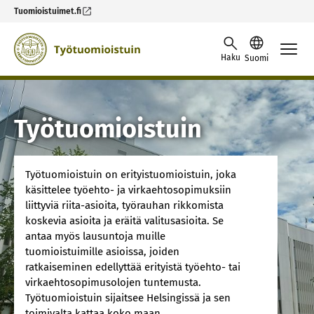
Tuomioistuimet.fi
Siirry sisältöön
Haku
Suomi
Työtuomioistuin
Työtuomioistuin on erityistuomioistuin, joka
käsittelee työehto- ja virkaehtosopimuksiin
liittyviä riita-asioita, työrauhan rikkomista
koskevia asioita ja eräitä valitusasioita. Se
antaa myös lausuntoja muille
tuomioistuimille asioissa, joiden
ratkaiseminen edellyttää erityistä työehto- tai
virkaehtosopimusolojen tuntemusta.
Työtuomioistuin sijaitsee Helsingissä ja sen
toimivalta kattaa koko maan.