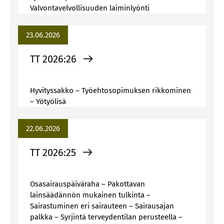
Valvontavelvollisuuden laiminlyönti
23.06.2026
TT 2026:26
Hyvityssakko – Työehtosopimuksen rikkominen
– Yötyölisä
22.06.2026
TT 2026:25
Osasairauspäiväraha – Pakottavan
lainsäädännön mukainen tulkinta –
Sairastuminen eri sairauteen – Sairausajan
palkka – Syrjintä terveydentilan perusteella –