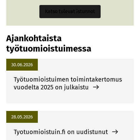
Katso tulevat istunnot
Ajankohtaista
työtuomioistuimessa
30.06.2026
Työtuomioistuimen toimintakertomus
vuodelta 2025 on julkaistu
28.05.2026
Tyotuomioistuin.fi on uudistunut