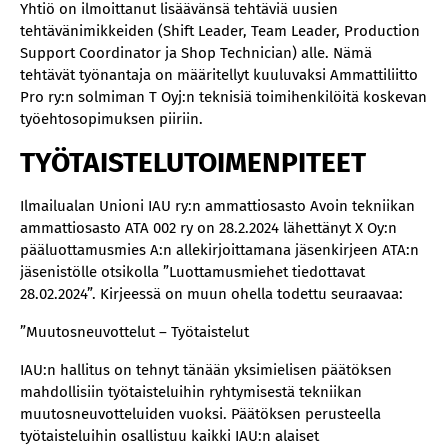
Yhtiö on ilmoittanut lisäävänsä tehtäviä uusien
tehtävänimikkeiden (Shift Leader, Team Leader, Production
Support Coordinator ja Shop Technician) alle. Nämä
tehtävät työnantaja on määritellyt kuuluvaksi Ammattiliitto
Pro ry:n solmiman T Oyj:n teknisiä toimihenkilöitä koskevan
työehtosopimuksen piiriin.
TYÖTAISTELUTOIMENPITEET
Ilmailualan Unioni IAU ry:n ammattiosasto Avoin tekniikan
ammattiosasto ATA 002 ry on 28.2.2024 lähettänyt X Oy:n
pääluottamusmies A:n allekirjoittamana jäsenkirjeen ATA:n
jäsenistölle otsikolla ”Luottamusmiehet tiedottavat
28.02.2024”. Kirjeessä on muun ohella todettu seuraavaa:
”Muutosneuvottelut – Työtaistelut
IAU:n hallitus on tehnyt tänään yksimielisen päätöksen
mahdollisiin työtaisteluihin ryhtymisestä tekniikan
muutosneuvotteluiden vuoksi. Päätöksen perusteella
työtaisteluihin osallistuu kaikki IAU:n alaiset