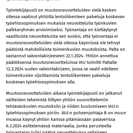
Työntekijäpuoli on muutosneuvotteluiden vielä kesken
ollessa vaatinut yhtiöltä lentoliikenteen palveluja koskevan
työehtosopimuksen mukaisia neuvotteluita työnkuvien
palkkaryhmän arvioimiseksi. Työnantaja on kieltäytynyt
vaadituista neuvotteluista sen vuoksi, että työnantaja ei
muutosneuvotteluiden vielä ollessa käynnissä ole tehnyt
päätöstä mahdollisista toimenkuvien muutoksista. Palta on
vastannut valvontakirjeeseen 22.1.2024. Yhtiön annettua
päätöksensä muutosneuvotteluissa IAU toimitti Paltalle
12.3.2024 uuden valvontakirjeen, jossa se vaatii edelleen
toimenkuvien sijoittamista lentoliikenteen palveluja
koskevan työehtosopimuksen alle.
Muutosneuvotteluiden aikana työntekijäpuoli on jatkanut
väitteiden tekemistä liittyen yhtiön suunnittelemiin
tehtävänkuvien muutoksiin ja niiden kuulumiseen IAU:n
työehtosopimuksen piiriin. IAU:n puheenjohtaja B on muun
muassa käynyt yhtiön kanssa pitämässään palaverissa
6.3.2024 esittelemässä materiaalia, jonka perusteella
työnantajan tulisi päätyä neuvotteluissa sellaiseen