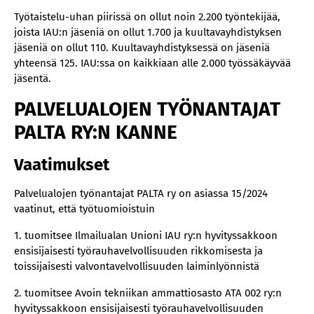
Työtaistelu-uhan piirissä on ollut noin 2.200 työntekijää,
joista IAU:n jäseniä on ollut 1.700 ja kuultavayhdistyksen
jäseniä on ollut 110. Kuultavayhdistyksessä on jäseniä
yhteensä 125. IAU:ssa on kaikkiaan alle 2.000 työssäkäyvää
jäsentä.
PALVELUALOJEN TYÖNANTAJAT
PALTA RY:N KANNE
Vaatimukset
Palvelualojen työnantajat PALTA ry on asiassa 15/2024
vaatinut, että työtuomioistuin
1. tuomitsee Ilmailualan Unioni IAU ry:n hyvityssakkoon
ensisijaisesti työrauhavelvollisuuden rikkomisesta ja
toissijaisesti valvontavelvollisuuden laiminlyönnistä
2. tuomitsee Avoin tekniikan ammattiosasto ATA 002 ry:n
hyvityssakkoon ensisijaisesti työrauhavelvollisuuden