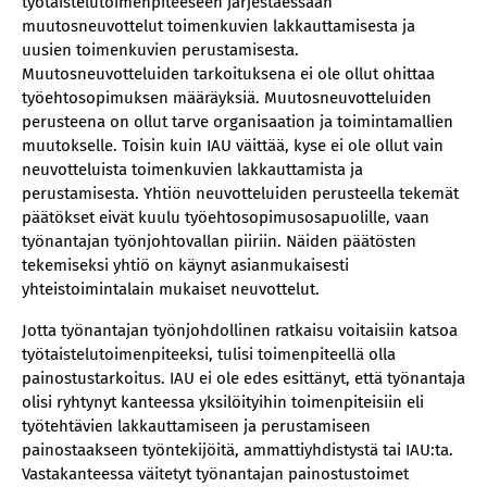
työtaistelutoimenpiteeseen järjestäessään
muutosneuvottelut toimenkuvien lakkauttamisesta ja
uusien toimenkuvien perustamisesta.
Muutosneuvotteluiden tarkoituksena ei ole ollut ohittaa
työehtosopimuksen määräyksiä. Muutosneuvotteluiden
perusteena on ollut tarve organisaation ja toimintamallien
muutokselle. Toisin kuin IAU väittää, kyse ei ole ollut vain
neuvotteluista toimenkuvien lakkauttamista ja
perustamisesta. Yhtiön neuvotteluiden perusteella tekemät
päätökset eivät kuulu työehtosopimusosapuolille, vaan
työnantajan työnjohtovallan piiriin. Näiden päätösten
tekemiseksi yhtiö on käynyt asianmukaisesti
yhteistoimintalain mukaiset neuvottelut.
Jotta työnantajan työnjohdollinen ratkaisu voitaisiin katsoa
työtaistelutoimenpiteeksi, tulisi toimenpiteellä olla
painostustarkoitus. IAU ei ole edes esittänyt, että työnantaja
olisi ryhtynyt kanteessa yksilöityihin toimenpiteisiin eli
työtehtävien lakkauttamiseen ja perustamiseen
painostaakseen työntekijöitä, ammattiyhdistystä tai IAU:ta.
Vastakanteessa väitetyt työnantajan painostustoimet