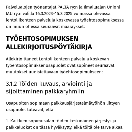
Palvelualojen työnantajat PALTA ry:n ja Ilmailualan Unioni
IAU ry:n välillä 16.3.2023–15.3.2025 voimassa olevassa
lentoliikenteen palveluja koskevassa työehtosopimuksessa
on muun ohessa seuraavat määräykset:
TYÖEHTOSOPIMUKSEN
ALLEKIRJOITUSPÖYTÄKIRJA
Allekirjoittaneet Lentoliikenteen palveluja koskevan
työehtosopimuksenosapuolet ovat sopineet seuraavat
muutokset uudistettavaan työehtosopimukseen:
3.1.2 Töiden kuvaus, arviointi ja
sijoittaminen palkkaryhmiin
Osapuolten sopimaan palkkausjärjestelmätyöhön liittyen
osapuolet toteavat, että
1. Kaikkien sopimusalan töiden keskinäinen järjestys ja
palkkaluokat on tässä hyväksytty, eikä töitä ole tarve alkaa