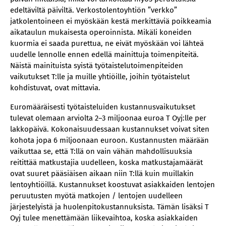
edeltäviltä päiviltä. Verkostolentoyhtiön ”verkko”
jatkolentoineen ei myöskään kestä merkittäviä poikkeamia
aikataulun mukaisesta operoinnista. Mikäli koneiden
kuormia ei saada purettua, ne eivät myöskään voi lähteä
uudelle lennolle ennen edellä mainittuja toimenpiteitä.
Näistä mainituista syistä työtaistelutoimenpiteiden
vaikutukset T:lle ja muille yhtiöille, joihin työtaistelut
kohdistuvat, ovat mittavia.
Euromääräisesti työtaisteluiden kustannusvaikutukset
tulevat olemaan arviolta 2–3 miljoonaa euroa T Oyj:lle per
lakkopäivä. Kokonaisuudessaan kustannukset voivat siten
kohota jopa 6 miljoonaan euroon. Kustannusten määrään
vaikuttaa se, että T:llä on vain vähän mahdollisuuksia
reitittää matkustajia uudelleen, koska matkustajamäärät
ovat suuret pääsiäisen aikaan niin T:llä kuin muillakin
lentoyhtiöillä. Kustannukset koostuvat asiakkaiden lentojen
peruutusten myötä matkojen / lentojen uudelleen
järjestelyistä ja huolenpitokustannuksista. Tämän lisäksi T
Oyj tulee menettämään liikevaihtoa, koska asiakkaiden