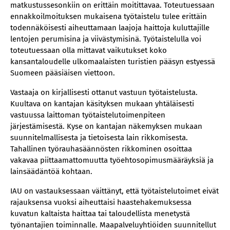
matkustussesonkiin on erittäin moitittavaa. Toteutuessaan
ennakkoilmoituksen mukaisena työtaistelu tulee erittäin
todennäköisesti aiheuttamaan laajoja haittoja kuluttajille
lentojen perumisina ja viivästymisinä. Työtaistelulla voi
toteutuessaan olla mittavat vaikutukset koko
kansantaloudelle ulkomaalaisten turistien pääsyn estyessä
Suomeen pääsiäisen viettoon.
Vastaaja on kirjallisesti ottanut vastuun työtaistelusta.
Kuultava on kantajan käsityksen mukaan yhtäläisesti
vastuussa laittoman työtaistelutoimenpiteen
järjestämisestä. Kyse on kantajan näkemyksen mukaan
suunnitelmallisesta ja tietoisesta lain rikkomisesta.
Tahallinen työrauhasäännösten rikkominen osoittaa
vakavaa piittaamattomuutta työehtosopimusmääräyksiä ja
lainsäädäntöä kohtaan.
IAU on vastauksessaan väittänyt, että työtaistelutoimet eivät
rajauksensa vuoksi aiheuttaisi haastehakemuksessa
kuvatun kaltaista haittaa tai taloudellista menetystä
työnantajien toiminnalle. Maapalveluyhtiöiden suunnitellut