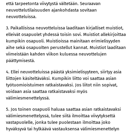
että tarpeetonta viivytystä vältetään. Seuraavan
neuvottelutilaisuuden ajankohdasta sovitaan
neuvotteluissa.
3. Paikallisissa neuvotteluissa laaditaan kirjalliset muistiot,
elleivät osapuolet yhdessä toisin sovi. Muistiot allekirjoittaa
kumpikin osapuoli. Muistioissa mainitaan erimielisyyden
aihe sekä osapuolten perustellut kannat. Muistiot laaditaan
viimeistään kahden viikon kuluessa neuvottelujen
päättymisestä.
4. Ellei neuvotteluissa päästä yksimielisyyteen, siirtyy asia
liittojen käsiteltäväksi. Kumpikin liitto voi saattaa asian
työtuomioistuimen ratkaistavaksi. Jos liitot niin sopivat,
voidaan asia saattaa ratkaistavaksi myös
välimiesmenettelyssä.
5. Jos toinen osapuoli haluaa saattaa asian ratkaistavaksi
välimiesmenettelyssä, tulee siitä ilmoittaa viivytyksettä
vastapuolelle, jonka tulee puolestaan ilmoittaa joko
hyväksyvä tai hylkäävä vastauksensa välimiesmenettelyn