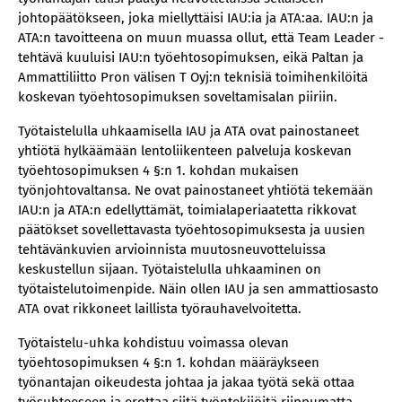
johtopäätökseen, joka miellyttäisi IAU:ia ja ATA:aa. IAU:n ja
ATA:n tavoitteena on muun muassa ollut, että Team Leader -
tehtävä kuuluisi IAU:n työehtosopimuksen, eikä Paltan ja
Ammattiliitto Pron välisen T Oyj:n teknisiä toimihenkilöitä
koskevan työehtosopimuksen soveltamisalan piiriin.
Työtaistelulla uhkaamisella IAU ja ATA ovat painostaneet
yhtiötä hylkäämään lentoliikenteen palveluja koskevan
työehtosopimuksen 4 §:n 1. kohdan mukaisen
työnjohtovaltansa. Ne ovat painostaneet yhtiötä tekemään
IAU:n ja ATA:n edellyttämät, toimialaperiaatetta rikkovat
päätökset sovellettavasta työehtosopimuksesta ja uusien
tehtävänkuvien arvioinnista muutosneuvotteluissa
keskustellun sijaan. Työtaistelulla uhkaaminen on
työtaistelutoimenpide. Näin ollen IAU ja sen ammattiosasto
ATA ovat rikkoneet laillista työrauhavelvoitetta.
Työtaistelu-uhka kohdistuu voimassa olevan
työehtosopimuksen 4 §:n 1. kohdan määräykseen
työnantajan oikeudesta johtaa ja jakaa työtä sekä ottaa