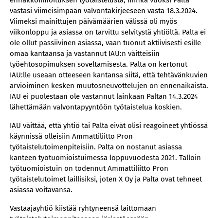
ennakkoilmoituksen työtaistelusta, minkä vuoksi Palta
vastasi viimeisimpään valvontakirjeeseen vasta 18.3.2024.
Viimeksi mainittujen päivämäärien välissä oli myös
viikonloppu ja asiassa on tarvittu selvitystä yhtiöltä. Palta ei
ole ollut passiivinen asiassa, vaan tuonut aktiivisesti esille
omaa kantaansa ja vastannut IAU:n väitteisiin
työehtosopimuksen soveltamisesta. Palta on kertonut
IAU:lle useaan otteeseen kantansa siitä, että tehtävänkuvien
arvioiminen kesken muutosneuvottelujen on ennenaikaista.
IAU ei puolestaan ole vastannut lainkaan Paltan 14.3.2024
lähettämään valvontapyyntöön työtaistelua koskien.
IAU väittää, että yhtiö tai Palta eivät olisi reagoineet yhtiössä
käynnissä olleisiin Ammattiliitto Pron
työtaistelutoimenpiteisiin. Palta on nostanut asiassa
kanteen työtuomioistuimessa loppuvuodesta 2021. Tällöin
työtuomioistuin on todennut Ammattiliitto Pron
työtaistelutoimet laillisiksi, joten X Oy ja Palta ovat tehneet
asiassa voitavansa.
Vastaajayhtiö kiistää ryhtyneensä laittomaan