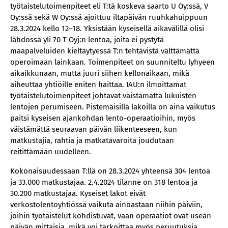
työtaistelutoimenpiteet eli T:tä koskeva saarto U Oy:ssä, V
Oy:ssä sekä W Oy:ssä ajoittuu iltapäivän ruuhkahuippuun
28.3.2024 kello 12–18. Yksistään kyseisellä aikavälillä olisi
lähdössä yli 70 T Oyj:n lentoa, joita ei pystytä
maapalveluiden kieltäytyessä T:n tehtävistä välttämättä
operoimaan lainkaan. Toimenpiteet on suunniteltu lyhyeen
aikaikkunaan, mutta juuri siihen kellonaikaan, mikä
aiheuttaa yhtiöille eniten haittaa. IAU:n ilmoittamat
työtaistelutoimenpiteet johtavat väistämättä lukuisten
lentojen perumiseen. Pistemäisillä lakoilla on aina vaikutus
paitsi kyseisen ajankohdan lento-operaatioihin, myös
väistämättä seuraavan päivän liikenteeseen, kun
matkustajia, rahtia ja matkatavaroita joudutaan
reitittämään uudelleen.
Kokonaisuudessaan T:llä on 28.3.2024 yhteensä 304 lentoa
ja 33.000 matkustajaa. 2.4.2024 tilanne on 318 lentoa ja
30.200 matkustajaa. Kyseiset lakot eivät
verkostolentoyhtiössä vaikuta ainoastaan niihin päiviin,
joihin työtaistelut kohdistuvat, vaan operaatiot ovat usean
päivän mittaisia, mikä voi tarkoittaa myös peruutuksia