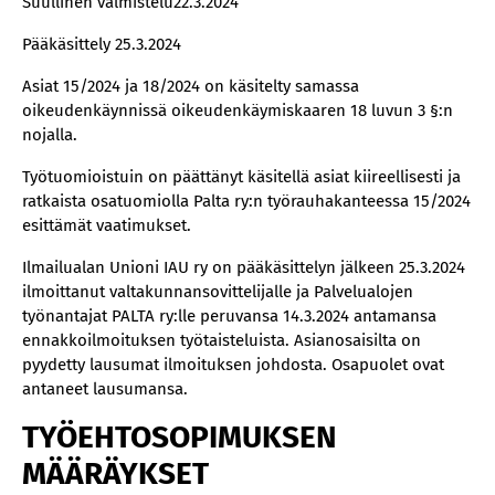
Suullinen valmistelu22.3.2024
Pääkäsittely 25.3.2024
Asiat 15/2024 ja 18/2024 on käsitelty samassa
oikeudenkäynnissä oikeudenkäymiskaaren 18 luvun 3 §:n
nojalla.
Työtuomioistuin on päättänyt käsitellä asiat kiireellisesti ja
ratkaista osatuomiolla Palta ry:n työrauhakanteessa 15/2024
esittämät vaatimukset.
Ilmailualan Unioni IAU ry on pääkäsittelyn jälkeen 25.3.2024
ilmoittanut valtakunnansovittelijalle ja Palvelualojen
työnantajat PALTA ry:lle peruvansa 14.3.2024 antamansa
ennakkoilmoituksen työtaisteluista. Asianosaisilta on
pyydetty lausumat ilmoituksen johdosta. Osapuolet ovat
antaneet lausumansa.
TYÖEHTOSOPIMUKSEN
MÄÄRÄYKSET