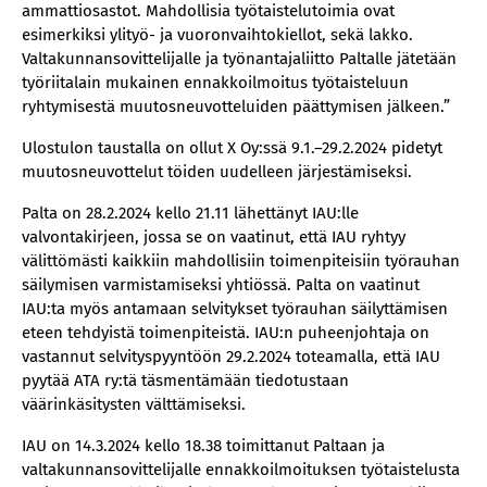
ammattiosastot. Mahdollisia työtaistelutoimia ovat
esimerkiksi ylityö- ja vuoronvaihtokiellot, sekä lakko.
Valtakunnansovittelijalle ja työnantajaliitto Paltalle jätetään
työriitalain mukainen ennakkoilmoitus työtaisteluun
ryhtymisestä muutosneuvotteluiden päättymisen jälkeen.”
Ulostulon taustalla on ollut X Oy:ssä 9.1.–29.2.2024 pidetyt
muutosneuvottelut töiden uudelleen järjestämiseksi.
Palta on 28.2.2024 kello 21.11 lähettänyt IAU:lle
valvontakirjeen, jossa se on vaatinut, että IAU ryhtyy
välittömästi kaikkiin mahdollisiin toimenpiteisiin työrauhan
säilymisen varmistamiseksi yhtiössä. Palta on vaatinut
IAU:ta myös antamaan selvitykset työrauhan säilyttämisen
eteen tehdyistä toimenpiteistä. IAU:n puheenjohtaja on
vastannut selvityspyyntöön 29.2.2024 toteamalla, että IAU
pyytää ATA ry:tä täsmentämään tiedotustaan
väärinkäsitysten välttämiseksi.
IAU on 14.3.2024 kello 18.38 toimittanut Paltaan ja
valtakunnansovittelijalle ennakkoilmoituksen työtaistelusta