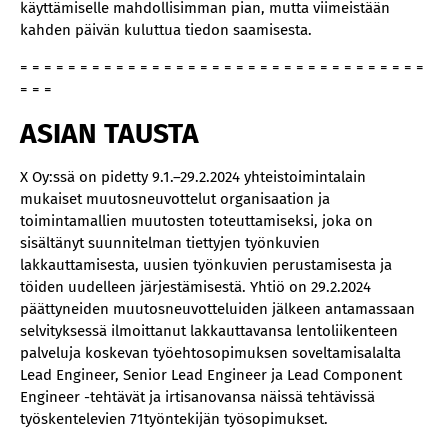
käyttämiselle mahdollisimman pian, mutta viimeistään
kahden päivän kuluttua tiedon saamisesta.
= = = = = = = = = = = = = = = = = = = = = = = = = = = = = = = = = =
= = =
ASIAN TAUSTA
X Oy:ssä on pidetty 9.1.–29.2.2024 yhteistoimintalain
mukaiset muutosneuvottelut organisaation ja
toimintamallien muutosten toteuttamiseksi, joka on
sisältänyt suunnitelman tiettyjen työnkuvien
lakkauttamisesta, uusien työnkuvien perustamisesta ja
töiden uudelleen järjestämisestä. Yhtiö on 29.2.2024
päättyneiden muutosneuvotteluiden jälkeen antamassaan
selvityksessä ilmoittanut lakkauttavansa lentoliikenteen
palveluja koskevan työehtosopimuksen soveltamisalalta
Lead Engineer, Senior Lead Engineer ja Lead Component
Engineer -tehtävät ja irtisanovansa näissä tehtävissä
työskentelevien 71työntekijän työsopimukset.