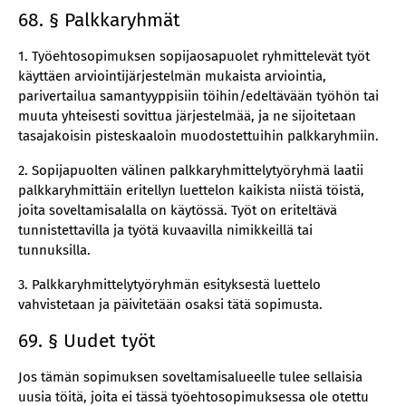
68. § Palkkaryhmät
1. Työehtosopimuksen sopijaosapuolet ryhmittelevät työt
käyttäen arviointijärjestelmän mukaista arviointia,
parivertailua samantyyppisiin töihin/edeltävään työhön tai
muuta yhteisesti sovittua järjestelmää, ja ne sijoitetaan
tasajakoisin pisteskaaloin muodostettuihin palkkaryhmiin.
2. Sopijapuolten välinen palkkaryhmittelytyöryhmä laatii
palkkaryhmittäin eritellyn luettelon kaikista niistä töistä,
joita soveltamisalalla on käytössä. Työt on eriteltävä
tunnistettavilla ja työtä kuvaavilla nimikkeillä tai
tunnuksilla.
3. Palkkaryhmittelytyöryhmän esityksestä luettelo
vahvistetaan ja päivitetään osaksi tätä sopimusta.
69. § Uudet työt
Jos tämän sopimuksen soveltamisalueelle tulee sellaisia
uusia töitä, joita ei tässä työehtosopimuksessa ole otettu