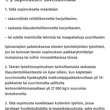
1. Tällä sopimuksella määrätään
– säännöllistä reittiliikennettä harjoittavien,
– raskasta tilauslentoliikennettä harjoittavien,
– tai edellä mainituille teknisiä tai maapalveluja suorittavien
työnantajien palveluksessa olevien työntekijöiden työehdot,
jos he toimivat tämän sopimuksen palkkaryhmittelyn
mukaisissa tai niihin rinnastettavissa töissä.
2. Tämän työehtosopimuksen tarkoittamasta raskaasta
tilauslentoliikenteestä on kyse silloin, kun käytetään
suurimmalta hyväksytyltä matkustajapaikkaluvultaan yli 19-
paikkaista tai suurimmalta sallitulta
lentoonlähtömassaltaan yli 27 000 kg:n suuruisia
lentokoneita.
3. Tätä sopimusta sovelletaan kuitenkin työhön, jossa
tarvitaan huoltotodistetta ja tyyppikelpuutusta, sekä muihin