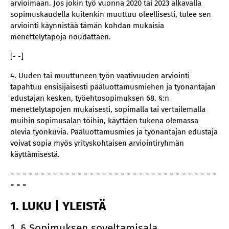
arvioimaan. Jos jokin työ vuonna 2020 tai 2023 alkavalla
sopimuskaudella kuitenkin muuttuu oleellisesti, tulee sen
arviointi käynnistää tämän kohdan mukaisia
menettelytapoja noudattaen.
[- -]
4. Uuden tai muuttuneen työn vaativuuden arviointi
tapahtuu ensisijaisesti pääluottamusmiehen ja työnantajan
edustajan kesken, työehtosopimuksen 68. §:n
menettelytapojen mukaisesti, sopimalla tai vertailemalla
muihin sopimusalan töihin, käyttäen tukena olemassa
olevia työnkuvia. Pääluottamusmies ja työnantajan edustaja
voivat sopia myös yrityskohtaisen arviointiryhmän
käyttämisestä.
= = = = = = = = = = = = = = = = = = = = = = = = = = = = = = = = = =
= = =
1. LUKU | YLEISTÄ
1. § Sopimuksen soveltamisala