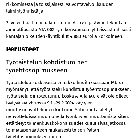
rikkomisesta ja toissijaisesti valvontavelvollisuuden
laiminlyönnistä ja
3. velvoittaa Ilmailualan Unioni IAU ry:n ja Avoin tekniikan
ammattiosasto ATA 002 ry:n korvaamaan yhteisvastuullisesti
kantajan oikeudenkäyntikulut 4.880 eurolla korkoineen.
Perusteet
Työtaistelun kohdistuminen
työehtosopimukseen
Työtaistelua koskevassa ennakkoilmoituksessaan IAU on
myöntänyt, että työtaistelu kohdistuu työehtosopimukseen.
Työtaistelu on toteutunut, koska ATA ja IAU eivät ole olleet
tyytyväisiä yhtiössä 9.1.–29.2.2024 käytyjen
muutosneuvotteluiden kulkuun. Yhtiö on käsitellyt
neuvotteluissa muun ohella työnkuvien muuttamista siten,
että tietyt toimenkuvakokonaisuudet kuuluisivat jatkossa
toimialaperiaatteen mukaisesti toisen Paltan
työehtosopimuksen piiriin.