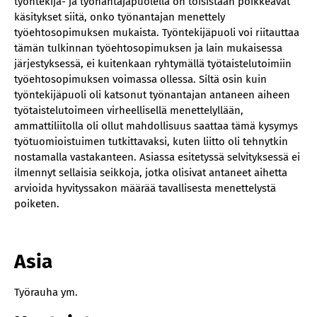
työntekijä- ja työnantajapuolella on toisistaan poikkeavat
käsitykset siitä, onko työnantajan menettely
työehtosopimuksen mukaista. Työntekijäpuoli voi riitauttaa
tämän tulkinnan työehtosopimuksen ja lain mukaisessa
järjestyksessä, ei kuitenkaan ryhtymällä työtaistelutoimiin
työehtosopimuksen voimassa ollessa. Siltä osin kuin
työntekijäpuoli oli katsonut työnantajan antaneen aiheen
työtaistelutoimeen virheellisellä menettelyllään,
ammattiliitolla oli ollut mahdollisuus saattaa tämä kysymys
työtuomioistuimen tutkittavaksi, kuten liitto oli tehnytkin
nostamalla vastakanteen. Asiassa esitetyssä selvityksessä ei
ilmennyt sellaisia seikkoja, jotka olisivat antaneet aihetta
arvioida hyvityssakon määrää tavallisesta menettelystä
poiketen.
Asia
Työrauha ym.