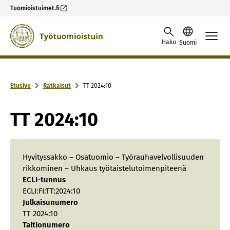
Tuomioistuimet.fi
Skip to content -saavutettavuusohje
Haku
Suomi
Etusivu
Ratkaisut
TT 2024:10
TT 2024:10
Hyvityssakko – Osatuomio – Työrauhavelvollisuuden
rikkominen – Uhkaus työtaistelutoimenpiteenä
ECLI-tunnus
ECLI:FI:TT:2024:10
Julkaisunumero
TT 2024:10
Taltionumero