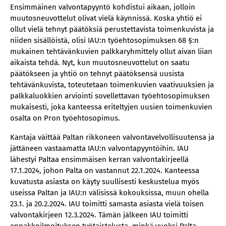
Ensimmäinen valvontapyyntö kohdistui aikaan, jolloin
muutosneuvottelut olivat vielä käynnissä. Koska yhtiö ei
ollut vielä tehnyt päätöksiä perustettavista toimenkuvista ja
niiden sisällöistä, olisi IAU:n työehtosopimuksen 68 §:n
mukainen tehtävänkuvien palkkaryhmittely ollut aivan liian
aikaista tehdä. Nyt, kun muutosneuvottelut on saatu
päätökseen ja yhtiö on tehnyt päätöksensä uusista
tehtävänkuvista, toteutetaan toimenkuvien vaativuuksien ja
palkkaluokkien arviointi sovellettavan työehtosopimuksen
mukaisesti, joka kanteessa eriteltyjen uusien toimenkuvien
osalta on Pron työehtosopimus.
Kantaja väittää Paltan rikkoneen valvontavelvollisuutensa ja
jättäneen vastaamatta IAU:n valvontapyyntöihin. IAU
lähestyi Paltaa ensimmäisen kerran valvontakirjeellä
17.1.2024, johon Palta on vastannut 22.1.2024. Kanteessa
kuvatusta asiasta on käyty suullisesti keskustelua myös
useissa Paltan ja IAU:n välisissä kokouksissa, muun ohella
23.1. ja 20.2.2024. IAU toimitti samasta asiasta vielä toisen
valvontakirjeen 12.3.2024. Tämän jälkeen IAU toimitti