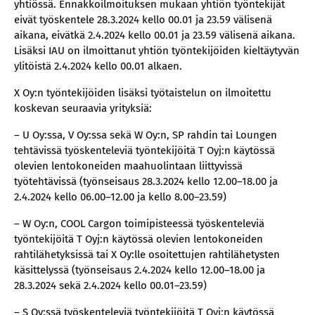
yhtiössä. Ennakkoilmoituksen mukaan yhtiön työntekijät
eivät työskentele 28.3.2024 kello 00.01 ja 23.59 välisenä
aikana, eivätkä 2.4.2024 kello 00.01 ja 23.59 välisenä aikana.
Lisäksi IAU on ilmoittanut yhtiön työntekijöiden kieltäytyvän
ylitöistä 2.4.2024 kello 00.01 alkaen.
X Oy:n työntekijöiden lisäksi työtaistelun on ilmoitettu
koskevan seuraavia yrityksiä:
– U Oy:ssa, V Oy:ssa sekä W Oy:n, SP rahdin tai Loungen
tehtävissä työskenteleviä työntekijöitä T Oyj:n käytössä
olevien lentokoneiden maahuolintaan liittyvissä
työtehtävissä (työnseisaus 28.3.2024 kello 12.00–18.00 ja
2.4.2024 kello 06.00–12.00 ja kello 8.00–23.59)
– W Oy:n, COOL Cargon toimipisteessä työskenteleviä
työntekijöitä T Oyj:n käytössä olevien lentokoneiden
rahtilähetyksissä tai X Oy:lle osoitettujen rahtilähetysten
käsittelyssä (työnseisaus 2.4.2024 kello 12.00–18.00 ja
28.3.2024 sekä 2.4.2024 kello 00.01–23.59)
– S Oy:ssä työskenteleviä työntekijöitä T Oyj:n käytössä