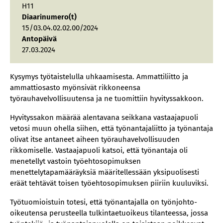
H11
Diaarinumero(t)
15/03.04.02.02.00/2024
Antopäivä
27.03.2024
Kysymys työtaistelulla uhkaamisesta. Ammattiliitto ja
ammattiosasto myönsivät rikkoneensa
työrauhavelvollisuutensa ja ne tuomittiin hyvityssakkoon.
Hyvityssakon määrää alentavana seikkana vastaajapuoli
vetosi muun ohella siihen, että työnantajaliitto ja työnantaja
olivat itse antaneet aiheen työrauhavelvollisuuden
rikkomiselle. Vastaajapuoli katsoi, että työnantaja oli
menetellyt vastoin työehtosopimuksen
menettelytapamääräyksiä määritellessään yksipuolisesti
eräät tehtävät toisen työehtosopimuksen piiriin kuuluviksi.
Työtuomioistuin totesi, että työnantajalla on työnjohto-
oikeutensa perusteella tulkintaetuoikeus tilanteessa, jossa