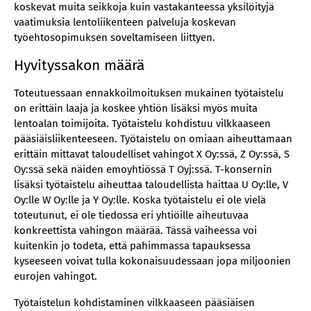
koskevat muita seikkoja kuin vastakanteessa yksilöityjä
vaatimuksia lentoliikenteen palveluja koskevan
työehtosopimuksen soveltamiseen liittyen.
Hyvityssakon määrä
Toteutuessaan ennakkoilmoituksen mukainen työtaistelu
on erittäin laaja ja koskee yhtiön lisäksi myös muita
lentoalan toimijoita. Työtaistelu kohdistuu vilkkaaseen
pääsiäisliikenteeseen. Työtaistelu on omiaan aiheuttamaan
erittäin mittavat taloudelliset vahingot X Oy:ssä, Z Oy:ssä, S
Oy:ssä sekä näiden emoyhtiössä T Oyj:ssä. T-konsernin
lisäksi työtaistelu aiheuttaa taloudellista haittaa U Oy:lle, V
Oy:lle W Oy:lle ja Y Oy:lle. Koska työtaistelu ei ole vielä
toteutunut, ei ole tiedossa eri yhtiöille aiheutuvaa
konkreettista vahingon määrää. Tässä vaiheessa voi
kuitenkin jo todeta, että pahimmassa tapauksessa
kyseeseen voivat tulla kokonaisuudessaan jopa miljoonien
eurojen vahingot.
Työtaistelun kohdistaminen vilkkaaseen pääsiäisen