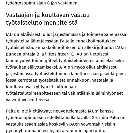
työehtosopimuslain 8 §:n vastainen.
Vastaajan ja kuultavan vastuu
työtaistelutoimenpiteistä
IAU on aktiivisesti ollut järjestämässä ja toimeenpanemassa
työtaistelua lähettäessään Paltalle ennakkoilmoituksen
työtaistelusta. Ennakkoilmoituksen on allekirjoittanut IAU:n
puheenjohtaja B ja liittosihteeri C. IAU on tietoisesti
laiminlyönyt toimenpiteet työtaisteluiden estämiseksi sekä
työrauhan säilyttämiseksi. ATA on myös ollut aktiivisesti
järjestämässä työtaistelutoimea lähettäessään jäsenkirjeen,
jossa kerrotaan työtaistelusta ennakkoon. Vastaaja ja
kuultava ovat ryhtyneet laittomaan
työtaistelutoimenpiteeseen tai vähintäänkin laiminlyöneet
valvontavelvoitteensa.
Palta ei ole kieltäytynyt neuvottelemasta IAU:n kanssa
työehtosopimuksen edellyttämällä tavalla. Se, mitä Palta on
vastauksissaan asiaa koskeviin IAU:n valvontakirjeisiin
pyrkinyt tuomaan esille, on arvioinnin ajankohta.