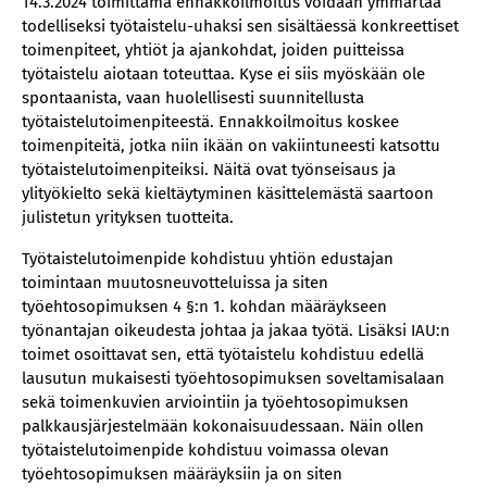
14.3.2024 toimittama ennakkoilmoitus voidaan ymmärtää
todelliseksi työtaistelu-uhaksi sen sisältäessä konkreettiset
toimenpiteet, yhtiöt ja ajankohdat, joiden puitteissa
työtaistelu aiotaan toteuttaa. Kyse ei siis myöskään ole
spontaanista, vaan huolellisesti suunnitellusta
työtaistelutoimenpiteestä. Ennakkoilmoitus koskee
toimenpiteitä, jotka niin ikään on vakiintuneesti katsottu
työtaistelutoimenpiteiksi. Näitä ovat työnseisaus ja
ylityökielto sekä kieltäytyminen käsittelemästä saartoon
julistetun yrityksen tuotteita.
Työtaistelutoimenpide kohdistuu yhtiön edustajan
toimintaan muutosneuvotteluissa ja siten
työehtosopimuksen 4 §:n 1. kohdan määräykseen
työnantajan oikeudesta johtaa ja jakaa työtä. Lisäksi IAU:n
toimet osoittavat sen, että työtaistelu kohdistuu edellä
lausutun mukaisesti työehtosopimuksen soveltamisalaan
sekä toimenkuvien arviointiin ja työehtosopimuksen
palkkausjärjestelmään kokonaisuudessaan. Näin ollen
työtaistelutoimenpide kohdistuu voimassa olevan
työehtosopimuksen määräyksiin ja on siten