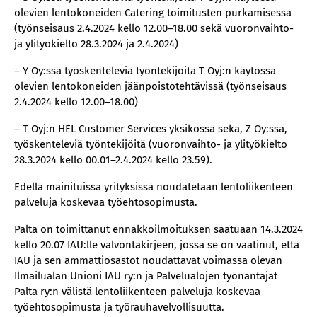
olevien lentokoneiden Catering toimitusten purkamisessa
(työnseisaus 2.4.2024 kello 12.00–18.00 sekä vuoronvaihto-
ja ylityökielto 28.3.2024 ja 2.4.2024)
– Y Oy:ssä työskenteleviä työntekijöitä T Oyj:n käytössä
olevien lentokoneiden jäänpoistotehtävissä (työnseisaus
2.4.2024 kello 12.00–18.00)
– T Oyj:n HEL Customer Services yksikössä sekä, Z Oy:ssa,
työskenteleviä työntekijöitä (vuoronvaihto- ja ylityökielto
28.3.2024 kello 00.01–2.4.2024 kello 23.59).
Edellä mainituissa yrityksissä noudatetaan lentoliikenteen
palveluja koskevaa työehtosopimusta.
Palta on toimittanut ennakkoilmoituksen saatuaan 14.3.2024
kello 20.07 IAU:lle valvontakirjeen, jossa se on vaatinut, että
IAU ja sen ammattiosastot noudattavat voimassa olevan
Ilmailualan Unioni IAU ry:n ja Palvelualojen työnantajat
Palta ry:n välistä lentoliikenteen palveluja koskevaa
työehtosopimusta ja työrauhavelvollisuutta.