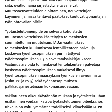
työsuhteeseen ja erottaa siitä työntekijöitä riippumatta
siitä, ovatko nämä järjestäytyneitä vai eivät.
Muutosneuvotteluiden aloittaminen, neuvottelujen
käyminen ja niissä tehtävät päätökset kuuluvat työnantajan
työnjohtovallan piiriin.
Työtaistelutoimenpide on selvästi kohdistettu
muutosneuvotteluissa käsiteltyjen toimenkuvien
suunniteltuihin muutoksiin. IAU:n vaatimukset
toimenkuvien kuulumisesta lentoliikenteen palveluja
koskevan työehtosopimuksen piiriin liittyvät
työehtosopimuksen 1 §:n soveltamisalakirjaukseen.
Vaatimus arvioida toimenkuvat lentoliikenteen palveluja
koskevan työehtosopimuksen mukaisesti liittyy
työehtosopimuksen määräyksiin työnkuvien arvioinnista
(esim. 68 ja 69 §) sekä työehtosopimuksen
palkkausjärjestelmään kokonaisuudessaan.
Vakiintuneen oikeuskäytännön mukaan jo työtaistelu-uhan
esittäminen voidaan katsoa työtaistelutoimenpiteeksi, jos
uhkaus on voitu ymmärtää todelliseksi. Viimeistään IAU:n