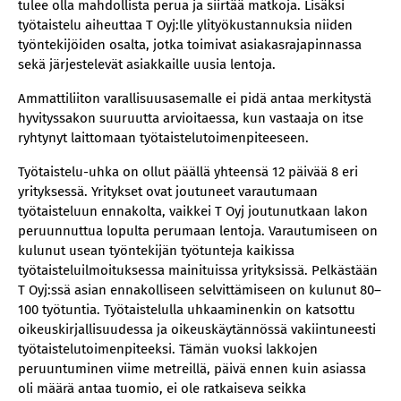
tulee olla mahdollista perua ja siirtää matkoja. Lisäksi
työtaistelu aiheuttaa T Oyj:lle ylityökustannuksia niiden
työntekijöiden osalta, jotka toimivat asiakasrajapinnassa
sekä järjestelevät asiakkaille uusia lentoja.
Ammattiliiton varallisuusasemalle ei pidä antaa merkitystä
hyvityssakon suuruutta arvioitaessa, kun vastaaja on itse
ryhtynyt laittomaan työtaistelutoimenpiteeseen.
Työtaistelu-uhka on ollut päällä yhteensä 12 päivää 8 eri
yrityksessä. Yritykset ovat joutuneet varautumaan
työtaisteluun ennakolta, vaikkei T Oyj joutunutkaan lakon
peruunnuttua lopulta perumaan lentoja. Varautumiseen on
kulunut usean työntekijän työtunteja kaikissa
työtaisteluilmoituksessa mainituissa yrityksissä. Pelkästään
T Oyj:ssä asian ennakolliseen selvittämiseen on kulunut 80–
100 työtuntia. Työtaistelulla uhkaaminenkin on katsottu
oikeuskirjallisuudessa ja oikeuskäytännössä vakiintuneesti
työtaistelutoimenpiteeksi. Tämän vuoksi lakkojen
peruuntuminen viime metreillä, päivä ennen kuin asiassa
oli määrä antaa tuomio, ei ole ratkaiseva seikka