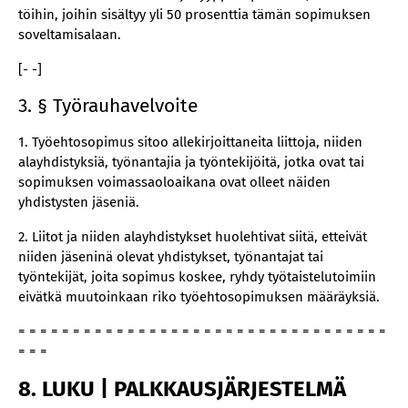
töihin, joihin sisältyy yli 50 prosenttia tämän sopimuksen
soveltamisalaan.
[- -]
3. § Työrauhavelvoite
1. Työehtosopimus sitoo allekirjoittaneita liittoja, niiden
alayhdistyksiä, työnantajia ja työntekijöitä, jotka ovat tai
sopimuksen voimassaoloaikana ovat olleet näiden
yhdistysten jäseniä.
2. Liitot ja niiden alayhdistykset huolehtivat siitä, etteivät
niiden jäseninä olevat yhdistykset, työnantajat tai
työntekijät, joita sopimus koskee, ryhdy työtaistelutoimiin
eivätkä muutoinkaan riko työehtosopimuksen määräyksiä.
= = = = = = = = = = = = = = = = = = = = = = = = = = = = = = = = = =
= = =
8. LUKU | PALKKAUSJÄRJESTELMÄ