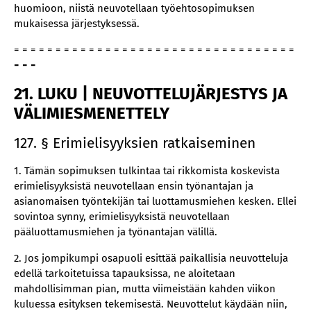
huomioon, niistä neuvotellaan työehtosopimuksen
mukaisessa järjestyksessä.
= = = = = = = = = = = = = = = = = = = = = = = = = = = = = = = = = =
= = =
21. LUKU | NEUVOTTELUJÄRJESTYS JA
VÄLIMIESMENETTELY
127. § Erimielisyyksien ratkaiseminen
1. Tämän sopimuksen tulkintaa tai rikkomista koskevista
erimielisyyksistä neuvotellaan ensin työnantajan ja
asianomaisen työntekijän tai luottamusmiehen kesken. Ellei
sovintoa synny, erimielisyyksistä neuvotellaan
pääluottamusmiehen ja työnantajan välillä.
2. Jos jompikumpi osapuoli esittää paikallisia neuvotteluja
edellä tarkoitetuissa tapauksissa, ne aloitetaan
mahdollisimman pian, mutta viimeistään kahden viikon
kuluessa esityksen tekemisestä. Neuvottelut käydään niin,