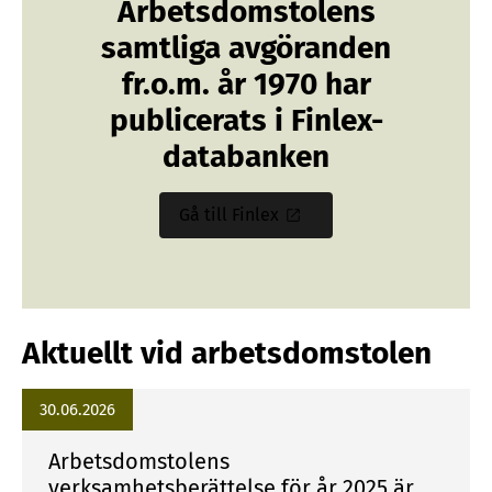
Arbetsdomstolens
samtliga avgöranden
fr.o.m. år 1970 har
publicerats i Finlex-
databanken
Gå till Finlex
S
i
s
ä
i
Aktuellt vid arbetsdomstolen
n
e
30.06.2026
n
l
Arbetsdomstolens
i
verksamhetsberättelse för år 2025 är
n