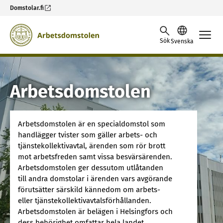
Domstolar.fi
Skip to content -saavutettavuusohje
Sök
Svenska
Arbetsdomstolen
Arbetsdomstolen är en specialdomstol som
handlägger tvister som gäller arbets- och
tjänstekollektivavtal, ärenden som rör brott
mot arbetsfreden samt vissa besvärsärenden.
Arbetsdomstolen ger dessutom utlåtanden
till andra domstolar i ärenden vars avgörande
förutsätter särskild kännedom om arbets-
eller tjänstekollektivavtalsförhållanden.
Arbetsdomstolen är belägen i Helsingfors och
dess behörighet omfattar hela landet.