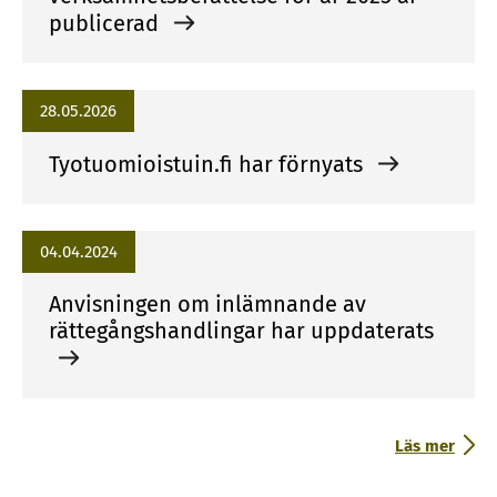
publicerad
k
k
i
28.05.2026
Tyotuomioistuin.fi har förnyats
04.04.2024
Anvisningen om inlämnande av
rättegångshandlingar har uppdaterats
Läs mer