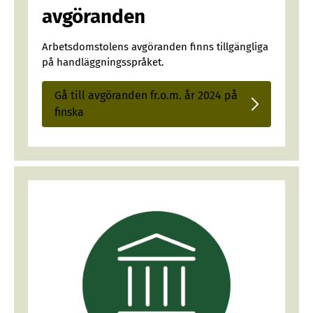
avgöranden
Arbetsdomstolens avgöranden finns tillgängliga
på handläggningsspråket.
Gå till avgöranden fr.o.m. år 2024 på
Sisäinen
finska
linkki