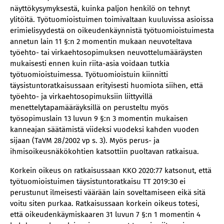
näyttökysymyksestä, kuinka paljon henkilö on tehnyt
ylitöitä. Työtuomioistuimen toimivaltaan kuuluvissa asioissa
erimielisyydestä on oikeudenkäynnistä työtuomioistuimesta
annetun lain 11 §:n 2 momentin mukaan neuvoteltava
työehto- tai virkaehtosopimuksen neuvottelumääräysten
mukaisesti ennen kuin riita-asia voidaan tutkia
työtuomioistuimessa. Työtuomioistuin kiinnitti
täysistuntoratkaisussaan erityisesti huomiota siihen, että
työehto- ja virkaehtosopimuksiin liittyvillä
menettelytapamääräyksillä on perusteltu myös
työsopimuslain 13 luvun 9 §:n 3 momentin mukaisen
kanneajan säätämistä viideksi vuodeksi kahden vuoden
sijaan (TaVM 28/2002 vp s. 3). Myös perus- ja
ihmisoikeusnäkökohtien katsottiin puoltavan ratkaisua.
Korkein oikeus on ratkaisussaan KKO 2020:77 katsonut, että
työtuomioistuimen täysistuntoratkaisu TT 2019:30 ei
perustunut ilmeisesti väärään lain soveltamiseen eikä sitä
voitu siten purkaa. Ratkaisussaan korkein oikeus totesi,
että oikeudenkäymiskaaren 31 luvun 7 §:n 1 momentin 4