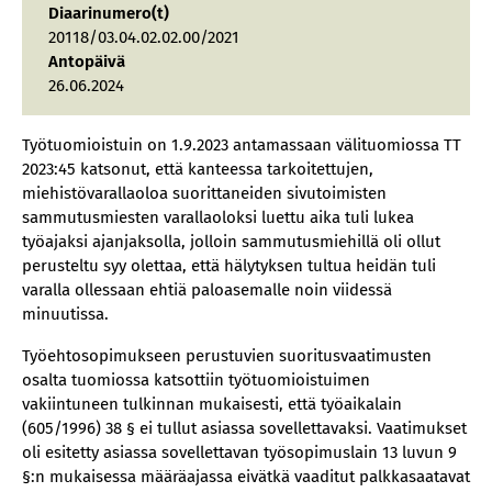
Diaarinumero(t)
20118/03.04.02.02.00/2021
Antopäivä
26.06.2024
Työtuomioistuin on 1.9.2023 antamassaan välituomiossa TT
2023:45 katsonut, että kanteessa tarkoitettujen,
miehistövarallaoloa suorittaneiden sivutoimisten
sammutusmiesten varallaoloksi luettu aika tuli lukea
työajaksi ajanjaksolla, jolloin sammutusmiehillä oli ollut
perusteltu syy olettaa, että hälytyksen tultua heidän tuli
varalla ollessaan ehtiä paloasemalle noin viidessä
minuutissa.
Työehtosopimukseen perustuvien suoritusvaatimusten
osalta tuomiossa katsottiin työtuomioistuimen
vakiintuneen tulkinnan mukaisesti, että työaikalain
(605/1996) 38 § ei tullut asiassa sovellettavaksi. Vaatimukset
oli esitetty asiassa sovellettavan työsopimuslain 13 luvun 9
§:n mukaisessa määräajassa eivätkä vaaditut palkkasaatavat