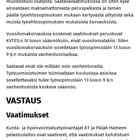
muodostuisi lisätyötä. Saatavavaatimuksissa on siten kyse
ainoastaan maksamattomasta peruspalkasta ja tämän
päälle työehtosopimuksen mukaan kertyvästä ylityöstä sekä
muista työehtosopimuksen mukaisista korvauksista.
Vuosilomakorvauksia koskevat vaatimukset perustuvat
KVTES:n IV luvun säännöksiin, eivät vuosilomalakiin. Siten
vuosilomakorvauksiin sovelletaan työsopimuslain 13 luvun
9 §:n mukaista vanhentumisaikaa.
Saatavat eivät ole miltään osin vanhentuneita.
Työtuomioistuimen toimivaltaan kuuluvissa asioissa
sovellettavaksi tulee työsopimuslain 13 luvun 9 §:n
vanhentumista koskeva säännös.
VASTAUS
Vaatimukset
Kunta- ja hyvinvointialuetyönantajat KT ja Päijät-Hämeen
pelastuslaitos ovat vaatineet, että vaatimukset kohdistuen