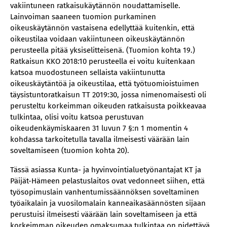
vakiintuneen ratkaisukäytännön noudattamiselle.
Lainvoiman saaneen tuomion purkaminen
oikeuskäytännön vastaisena edellyttää kuitenkin, että
oikeustilaa voidaan vakiintuneen oikeuskäytännön
perusteella pitää yksiselitteisenä. (Tuomion kohta 19.)
Ratkaisun KKO 2018:10 perusteella ei voitu kuitenkaan
katsoa muodostuneen sellaista vakiintunutta
oikeuskäytäntöä ja oikeustilaa, että työtuomioistuimen
täysistuntoratkaisun TT 2019:30, jossa nimenomaisesti oli
perusteltu korkeimman oikeuden ratkaisusta poikkeavaa
tulkintaa, olisi voitu katsoa perustuvan
oikeudenkäymiskaaren 31 luvun 7 §:n 1 momentin 4
kohdassa tarkoitetulla tavalla ilmeisesti väärään lain
soveltamiseen (tuomion kohta 20).
Tässä asiassa Kunta- ja hyvinvointialuetyönantajat KT ja
Päijät-Hämeen pelastuslaitos ovat vedonneet siihen, että
työsopimuslain vanhentumissäännöksen soveltaminen
työaikalain ja vuosilomalain kanneaikasäännösten sijaan
perustuisi ilmeisesti väärään lain soveltamiseen ja että
korkeimman oikeuden omaksumaa tulkintaa on pidettävä