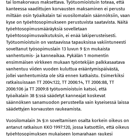
tai lomakorvaus maksettava. Työtuomioistuin toteaa, että
kanteessa vaadittujen korvausten maksaminen ei perustu
miltään osin työaikalain tai vuosilomalain säännöksiin, vaan
kyse on työehtosopimukseen perustuvista saatavista. Näitä
työehtosopimusmääräyksiä sovelletaan
työehtosopimusvaikutuksin, ei enää lakiperusteisesti.
Työtuomioistuin on vastaavissa tapauksissa vakiintuneesti
soveltanut työsopimuslain 13 luvun 9 §:n mukaista
vanhentumis- ja kanneaikaa. Pykälän 1 momentin
ensimmäisen virkkeen mukaan työntekijän palkkasaatava
vanhentuu viiden vuoden kuluttua erääntymispäivästä,
jollei vanhentumista ole sitä ennen katkaistu. Esimerkiksi
ratkaisuissaan TT 2004:122, TT 2006:14, TT 2006:88, TT
2006:106 ja TT 2009:8 työtuomioistuin katsoi, että
työaikalain 38 §:ssä säädetyt kanneajat koskevat
säännöksen sanamuodon perusteella vain kyseisessä laissa
säädettyjen korvausten raukeamista.
Vuosilomalain 34 §:n soveltamisen osalta korkein oikeus on
antanut ratkaisun KKO 1997:120, jossa katsottiin, että oikeus
työehtosopimuksen mukaiseen lomarahaan raukesi