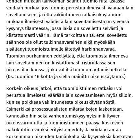
kohdan mukaan lainvoiman saanut tuomio riita-asiassa
voidaan purkaa, jos tuomio perustuu ilmeisesti väärään lain
soveltamiseen, ja että vakiintuneen ratkaisukäytännön
mukaan ilmeisesti väärästä lain soveltamisesta on yleensä
kysymys tilanteessa, jossa lakia on sovellettu selvästi ja
kiistattomasti väärin. Tämä tarkoittaa sitä, ettei sovellettu
säännös ole ollut tulkinnanvarainen eikä myöskään
sisältänyt tuomioistuimelle jätettyä harkinnanvaraa.
Tuomion purkaminen edellyttää, että tuomiosta ilmenevä
lain soveltaminen on kiistattomasti ristiriidassa sen
oikeustilan kanssa, joka vallitsi tuomion antamishetkellä.
(Ks. tuomion 16 kohta ja siellä mainittu oikeuskäytäntö.)
Korkein oikeus jatkoi, että tuomioistuimen ratkaisu voi
perustua ilmeisesti väärään lain soveltamiseen myös silloin,
kun se poikkeaa vakiintuneesta oikeuskäytännöstä.
Esimerkiksi prosessuaalisten määräaikojen laskentaan,
kanneaikoihin sekä vanhentumiskysymyksiin liittyvien
oikeusvarmuutta ja tuomioistuimeen pääsyä koskevien
näkökohtien vuoksi erityistä merkitystä voidaan antaa
korkeimman oikeuden tämänkaltaisia kysymyksiä koskevan