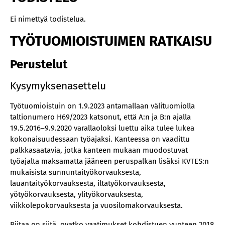
Ei nimettyä todistelua.
TYÖTUOMIOISTUIMEN RATKAISU
Perustelut
Kysymyksenasettelu
Työtuomioistuin on 1.9.2023 antamallaan välituomiolla
taltionumero H69/2023 katsonut, että A:n ja B:n ajalla
19.5.2016–9.9.2020 varallaoloksi luettu aika tulee lukea
kokonaisuudessaan työajaksi. Kanteessa on vaadittu
palkkasaatavia, jotka kanteen mukaan muodostuvat
työajalta maksamatta jääneen peruspalkan lisäksi KVTES:n
mukaisista sunnuntaityökorvauksesta,
lauantaityökorvauksesta, iltatyökorvauksesta,
yötyökorvauksesta, ylityökorvauksesta,
viikkolepokorvauksesta ja vuosilomakorvauksesta.
Riitaa on siitä, ovatko vaatimukset kohdistuen vuoteen 2018