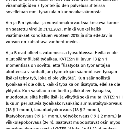
viranhaltijoiden / työntekijöiden palvelussuhteissa
sovelletaan mm. työaikalain kanneaikasäännöstä.
A:n ja B:n työaika- ja vuosilomakorvauksia koskeva kanne
on saatettu vireille 31.12.2021, minkä vuoksi kaikki
vaatimukset kohdistuen vuoteen 2018 ja sitä edeltäviin
vuosiin on katsottava vanhentuneiksi.
A ja B ovat olleet sivutoimisissa työsuhteissa. Heillä ei ole
ollut säännöllistä työaikaa. KVTES:n III luvun 13 §:n 1
momentissa on sovittu, että ”lisätyötä on työnantajan
aloitteesta viranhaltijan/työntekijän säännöllisen työajan
lisäksi tehty työ, joka ei ole ylityötä”. Kun säännöllistä
työaikaa ei ole ollut, kaikki työaika on lisätyötä, ellei se ole
ylityötä. Kun varallaolo on luettu jälkikäteen työajaksi,
muodostuu siitä heille lisä- ja ylityötä sekä muita KVTES:n III
lukuun perustuvia työaikakorvauksia: sunnuntaityökorvaus
(18 § 1 mom.), lauantaityökorvaus (18 § 2 mom.),
iltatyökorvaus (19 § 1 mom.), yötyökorvaus (19 § 2 mom.) ja
viikkolepokorvaus (24 §). Saatavat muodostuvat osin myös
vuosilomakorvauksesta (KVTES IV luku 14 §). Vaatimukset