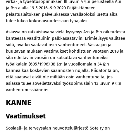
virka- ja työehtosopimuksen III luvun 4 §:n perusteella A:n
ja B:n ajalla 19.5.2016–9.9.2020 Päijät-Hämeen
pelastuslaitoksen palveluksessa varallaoloksi luettu aika
tulee lukea kokonaisuudessaan työajaksi.
Asiassa on ratkaistavana vielä kysymys A:n ja B:n oikeudesta
kanteessa vaadittuihin palkkasaataviin. Erimielisyys vallitsee
siitä, ovatko saatavat osin vanhentuneet. Vastaajan ja
kuultavan mukaan vaatimukset kohdistuen vuoteen 2018 ja
sitä edeltäviin vuosiin on katsottava vanhentuneiksi
työaikalain (605/1996) 38 §:n ja vuosilomalain 34 §:n
kanneaikaa koskevien säännösten nojalla. Riidatonta on,
että saatavat eivät ole miltään osin vanhentuneita, jos
asiassa tulee sovellettavaksi työsopimuslain 13 luvun 9 §:n
vanhentumissäännös.
KANNE
Vaatimukset
Sosiaali- ja terveysalan neuvottelujärjestö Sote ry on