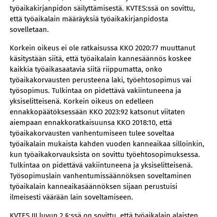
työaikakirjanpidon säilyttämisestä. KVTES:ssä on sovittu,
että työaikalain määräyksiä työaikakirjanpidosta
sovelletaan.
Korkein oikeus ei ole ratkaisussa KKO 2020:77 muuttanut
käsitystään siitä, että työaikalain kannesäännös koskee
kaikkia työaikasaatavia siitä riippumatta, onko
työaikakorvausten perusteena laki, työehtosopimus vai
työsopimus. Tulkintaa on pidettävä vakiintuneena ja
yksiselitteisenä. Korkein oikeus on edelleen
ennakkopäätöksessään KKO 2023:92 katsonut viitaten
aiempaan ennakkoratkaisuunsa KKO 2018:10, että
työaikakorvausten vanhentumiseen tulee soveltaa
työaikalain mukaista kahden vuoden kanneaikaa silloinkin,
kun työaikakorvauksista on sovittu työehtosopimuksessa.
Tulkintaa on pidettävä vakiintuneena ja yksiselitteisenä.
Työsopimuslain vanhentumissäännöksen soveltaminen
työaikalain kanneaikasäännöksen sijaan perustuisi
ilmeisesti väärään lain soveltamiseen.
KVTES III luvun 2 §:ssä on sovittu, että työaikalain alaisten