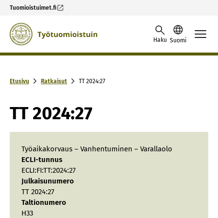
Tuomioistuimet.fi
Skip to content -saavutettavuusohje
Haku
Suomi
Etusivu
Ratkaisut
TT 2024:27
TT 2024:27
Työaikakorvaus – Vanhentuminen – Varallaolo
ECLI-tunnus
ECLI:FI:TT:2024:27
Julkaisunumero
TT 2024:27
Taltionumero
H33