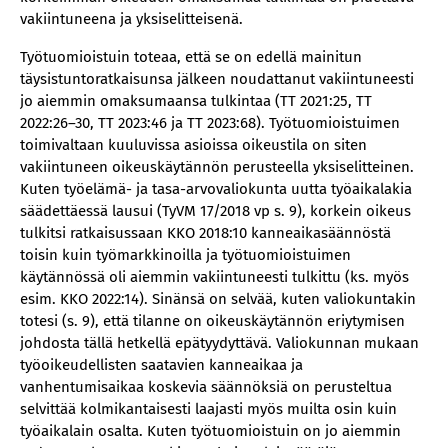
vakiintuneena ja yksiselitteisenä.
Työtuomioistuin toteaa, että se on edellä mainitun
täysistuntoratkaisunsa jälkeen noudattanut vakiintuneesti
jo aiemmin omaksumaansa tulkintaa (TT 2021:25, TT
2022:26–30, TT 2023:46 ja TT 2023:68). Työtuomioistuimen
toimivaltaan kuuluvissa asioissa oikeustila on siten
vakiintuneen oikeuskäytännön perusteella yksiselitteinen.
Kuten työelämä- ja tasa-arvovaliokunta uutta työaikalakia
säädettäessä lausui (TyVM 17/2018 vp s. 9), korkein oikeus
tulkitsi ratkaisussaan KKO 2018:10 kanneaikasäännöstä
toisin kuin työmarkkinoilla ja työtuomioistuimen
käytännössä oli aiemmin vakiintuneesti tulkittu (ks. myös
esim. KKO 2022:14). Sinänsä on selvää, kuten valiokuntakin
totesi (s. 9), että tilanne on oikeuskäytännön eriytymisen
johdosta tällä hetkellä epätyydyttävä. Valiokunnan mukaan
työoikeudellisten saatavien kanneaikaa ja
vanhentumisaikaa koskevia säännöksiä on perusteltua
selvittää kolmikantaisesti laajasti myös muilta osin kuin
työaikalain osalta. Kuten työtuomioistuin on jo aiemmin