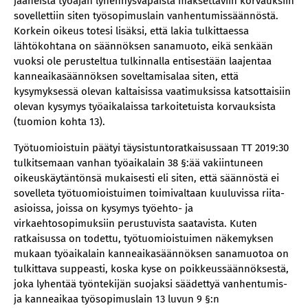
jääneistä työajan lyhennysvapaista maksettaviin korvauksiin
sovellettiin siten työsopimuslain vanhentumissäännöstä.
Korkein oikeus totesi lisäksi, että lakia tulkittaessa
lähtökohtana on säännöksen sanamuoto, eikä senkään
vuoksi ole perusteltua tulkinnalla entisestään laajentaa
kanneaikasäännöksen soveltamisalaa siten, että
kysymyksessä olevan kaltaisissa vaatimuksissa katsottaisiin
olevan kysymys työaikalaissa tarkoitetuista korvauksista
(tuomion kohta 13).
Työtuomioistuin päätyi täysistuntoratkaisussaan TT 2019:30
tulkitsemaan vanhan työaikalain 38 §:ää vakiintuneen
oikeuskäytäntönsä mukaisesti eli siten, että säännöstä ei
sovelleta työtuomioistuimen toimivaltaan kuuluvissa riita-
asioissa, joissa on kysymys työehto- ja
virkaehtosopimuksiin perustuvista saatavista. Kuten
ratkaisussa on todettu, työtuomioistuimen näkemyksen
mukaan työaikalain kanneaikasäännöksen sanamuotoa on
tulkittava suppeasti, koska kyse on poikkeussäännöksestä,
joka lyhentää työntekijän suojaksi säädettyä vanhentumis-
ja kanneaikaa työsopimuslain 13 luvun 9 §:n