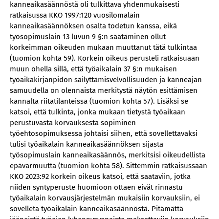
kanneaikasäännöstä oli tulkittava yhdenmukaisesti
ratkaisussa KKO 1997:120 vuosilomalain
kanneaikasäännöksen osalta todetun kanssa, eikä
työsopimuslain 13 luvun 9 §:n säätäminen ollut
korkeimman oikeuden mukaan muuttanut tätä tulkintaa
(tuomion kohta 59). Korkein oikeus perusteli ratkaisuaan
muun ohella sillä, että työaikalain 37 §:n mukaisen
työaikakirjanpidon säilyttämisvelvollisuuden ja kanneajan
samuudella on olennaista merkitystä näytön esittämisen
kannalta riitatilanteissa (tuomion kohta 57). Lisäksi se
katsoi, että tulkinta, jonka mukaan tietystä työaikaan
perustuvasta korvauksesta sopiminen
työehtosopimuksessa johtaisi siihen, että sovellettavaksi
tulisi työaikalain kanneaikasäännöksen sijasta
työsopimuslain kanneaikasäännös, merkitsisi oikeudellista
epävarmuutta (tuomion kohta 58). Sittemmin ratkaisussaan
KKO 2023:92 korkein oikeus katsoi, että saataviin, jotka
niiden syntyperuste huomioon ottaen eivät rinnastu
työaikalain korvausjärjestelmän mukaisiin korvauksiin, ei
sovelleta työaikalain kanneaikasäännöstä. Pitämättä