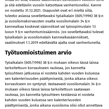
ja sitä edeltäviin vuosiin katsottava vanhentuneiksi. Kanne
on nostettu 31.12.2021. Osapuolet ovat eri mieltä siitä,
tuleeko asiassa sovellettavaksi työaikalain (605/1996) 38 §:n
ja vuosilomakorvausten osalta vuosilomalain 34 §:n
kanneaikaa koskevat säännökset vai työsopimuslain 13
luvun 9 §:n vanhentumissäännös. Jos sovellettavaksi tulevat
työaikalain ja vuosilomalain kanneaikasäännökset,
vaatimukset 1.1.2019 edeltävältä ajalta ovat vanhentuneita.
Työtuomioistuimen arvio
Työaikalain (605/1996) 38 §:n mukaan oikeus tässä laissa
tarkoitettuun korvaukseen raukeaa, jos kannetta
työsuhteen jatkuessa ei nosteta kahden vuoden kuluessa
sen kalenterivuoden päättymisestä, jonka aikana oikeus
korvaukseen on syntynyt. Vastaavasti vuosilomalain 34 §:n
mukaan oikeus tässä laissa tarkoitettuun saatavaan
raukeaa, jos kannetta työsuhteen kestäessä ei nosteta
kahden vuoden kuluessa sen kalenterivuoden
päättymisestä, jonka aikana vuosiloma olisi ollut annettava