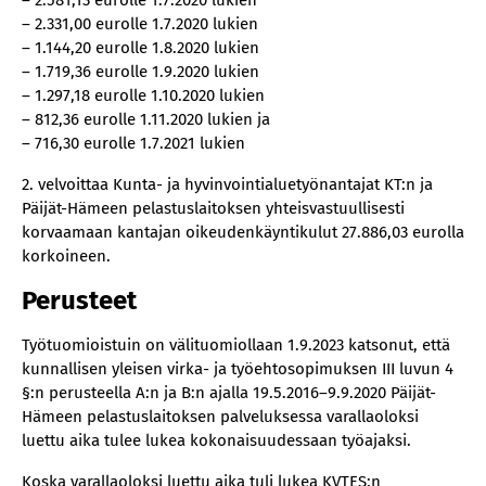
– 2.581,13 eurolle 1.7.2020 lukien
– 2.331,00 eurolle 1.7.2020 lukien
– 1.144,20 eurolle 1.8.2020 lukien
– 1.719,36 eurolle 1.9.2020 lukien
– 1.297,18 eurolle 1.10.2020 lukien
– 812,36 eurolle 1.11.2020 lukien ja
– 716,30 eurolle 1.7.2021 lukien
2. velvoittaa Kunta- ja hyvinvointialuetyönantajat KT:n ja
Päijät-Hämeen pelastuslaitoksen yhteisvastuullisesti
korvaamaan kantajan oikeudenkäyntikulut 27.886,03 eurolla
korkoineen.
Perusteet
Työtuomioistuin on välituomiollaan 1.9.2023 katsonut, että
kunnallisen yleisen virka- ja työehtosopimuksen III luvun 4
§:n perusteella A:n ja B:n ajalla 19.5.2016–9.9.2020 Päijät-
Hämeen pelastuslaitoksen palveluksessa varallaoloksi
luettu aika tulee lukea kokonaisuudessaan työajaksi.
Koska varallaoloksi luettu aika tuli lukea KVTES:n