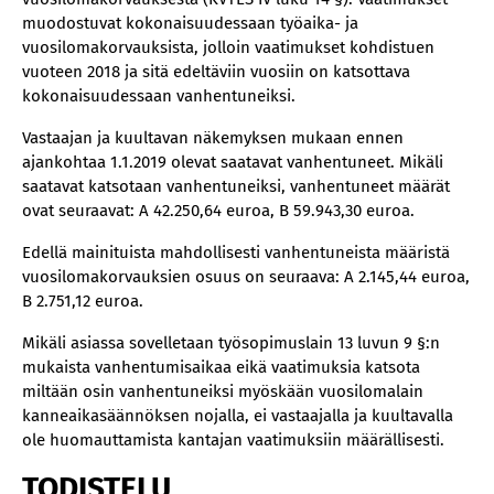
muodostuvat kokonaisuudessaan työaika- ja
vuosilomakorvauksista, jolloin vaatimukset kohdistuen
vuoteen 2018 ja sitä edeltäviin vuosiin on katsottava
kokonaisuudessaan vanhentuneiksi.
Vastaajan ja kuultavan näkemyksen mukaan ennen
ajankohtaa 1.1.2019 olevat saatavat vanhentuneet. Mikäli
saatavat katsotaan vanhentuneiksi, vanhentuneet määrät
ovat seuraavat: A 42.250,64 euroa, B 59.943,30 euroa.
Edellä mainituista mahdollisesti vanhentuneista määristä
vuosilomakorvauksien osuus on seuraava: A 2.145,44 euroa,
B 2.751,12 euroa.
Mikäli asiassa sovelletaan työsopimuslain 13 luvun 9 §:n
mukaista vanhentumisaikaa eikä vaatimuksia katsota
miltään osin vanhentuneiksi myöskään vuosilomalain
kanneaikasäännöksen nojalla, ei vastaajalla ja kuultavalla
ole huomauttamista kantajan vaatimuksiin määrällisesti.
TODISTELU