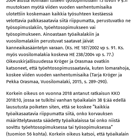
2004 alusta voimaan tulleen työsopimuslain 13 luvun 9 §:n
muutoksen myötä viiden vuoden vanhentumisaika
ulotettiin koskemaan kaikkia työsuhteen kestäessä
velottavia palkkasaatavia siitä riippumatta, perustuvatko ne
työsopimuslakiin, työehtosopimukseen vai
työsopimukseen. Ainoastaan työaikalakiin ja
vuosilomalakiin perustuvat saatavat jäivät
kanneaikasääntelyn varaan. (Ks. HE 187/2002 vp s. 91. Ks.
myös vuosilomalakia koskeva HE 238/2004 vp s. 77.)
Oikeuskirjallisuudessa Kröger ja Orasmaa ovatkin
katsoneet, että työehtosopimussaatavia, kuten lomarahoja,
koskee viiden vuoden vanhentumisaika (Tarja Kröger ja
Pekka Orasmaa, Vuosilomalaki, 2015, s. 289–290).
Korkein oikeus on vuonna 2018 antanut ratkaisun KKO
2018:10, jossa se tulkitsi vanhan työaikalain 38 §:ää edellä
lausutusta poiketen siten, että se koskee ”kaikkia
työaikasaatavia riippumatta siitä, onko korvauksen
määrittelytavasta säädetty työaikalaissa tai onko niistä
sovittu työehtosopimuksessa tai työsopimuksessa”
(tuomion 56 kohta). Korkein oikeus katsoi, että työaikalain