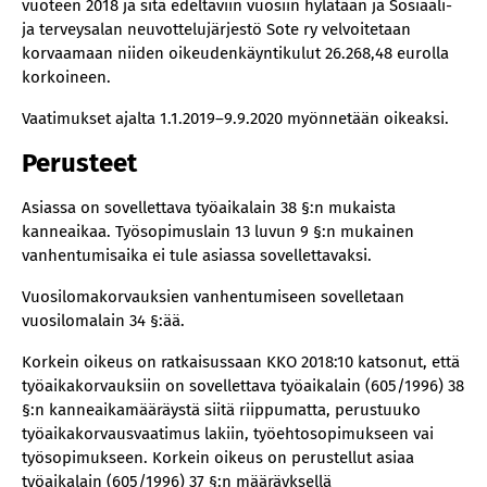
vuoteen 2018 ja sitä edeltäviin vuosiin hylätään ja Sosiaali-
ja terveysalan neuvottelujärjestö Sote ry velvoitetaan
korvaamaan niiden oikeudenkäyntikulut 26.268,48 eurolla
korkoineen.
Vaatimukset ajalta 1.1.2019–9.9.2020 myönnetään oikeaksi.
Perusteet
Asiassa on sovellettava työaikalain 38 §:n mukaista
kanneaikaa. Työsopimuslain 13 luvun 9 §:n mukainen
vanhentumisaika ei tule asiassa sovellettavaksi.
Vuosilomakorvauksien vanhentumiseen sovelletaan
vuosilomalain 34 §:ää.
Korkein oikeus on ratkaisussaan KKO 2018:10 katsonut, että
työaikakorvauksiin on sovellettava työaikalain (605/1996) 38
§:n kanneaikamääräystä siitä riippumatta, perustuuko
työaikakorvausvaatimus lakiin, työehtosopimukseen vai
työsopimukseen. Korkein oikeus on perustellut asiaa
työaikalain (605/1996) 37 §:n määräyksellä