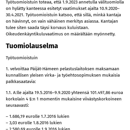
Työtuomioistuin toteaa, että 1.9.2023 annetulla välituomiolla
on hylätty kanteessa esitetyt vaatimukset ajalta 10.9.2020–
30.4.2021. Työtuomioistuin katsoo, että sillä, minkä kantaja
on hävinnyt, on vain vähäinen merkitys asiassa. Kantajan
tulee siten saada täysi korvaus kuluistaan.
Oikeudenkäyntikuluvaatimus on määrältään myönnetty.
Tuomiolauselma
Työtuomioistuin
1. velvoittaa Päijät-Hämeen pelastuslaitoksen maksamaan
kunnallisen yleisen virka- ja työehtosopimuksen mukaisia
palkkasaatavia:
1.1. A:lle ajalta 19.5.2016–9.9.2020 yhteensä 101.497,86 euroa
korkolain 4 §:n 1 momentin mukaisine viivästyskorkoineen
seuraavasti:
– 1.686,19 eurolle 1.7.2016 lukien
– 3,03 eurolle 1.8.2016 lukien
– 2.580,69 eurolle 1.9.2016 lukien