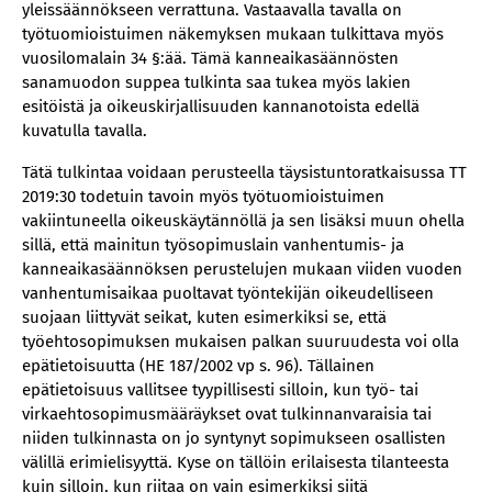
yleissäännökseen verrattuna. Vastaavalla tavalla on
työtuomioistuimen näkemyksen mukaan tulkittava myös
vuosilomalain 34 §:ää. Tämä kanneaikasäännösten
sanamuodon suppea tulkinta saa tukea myös lakien
esitöistä ja oikeuskirjallisuuden kannanotoista edellä
kuvatulla tavalla.
Tätä tulkintaa voidaan perusteella täysistuntoratkaisussa TT
2019:30 todetuin tavoin myös työtuomioistuimen
vakiintuneella oikeuskäytännöllä ja sen lisäksi muun ohella
sillä, että mainitun työsopimuslain vanhentumis- ja
kanneaikasäännöksen perustelujen mukaan viiden vuoden
vanhentumisaikaa puoltavat työntekijän oikeudelliseen
suojaan liittyvät seikat, kuten esimerkiksi se, että
työehtosopimuksen mukaisen palkan suuruudesta voi olla
epätietoisuutta (HE 187/2002 vp s. 96). Tällainen
epätietoisuus vallitsee tyypillisesti silloin, kun työ- tai
virkaehtosopimusmääräykset ovat tulkinnanvaraisia tai
niiden tulkinnasta on jo syntynyt sopimukseen osallisten
välillä erimielisyyttä. Kyse on tällöin erilaisesta tilanteesta
kuin silloin, kun riitaa on vain esimerkiksi siitä