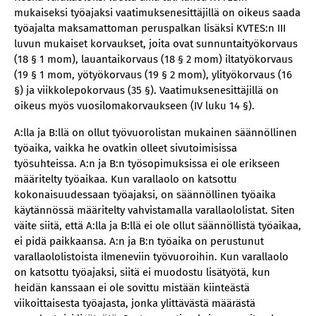
mukaiseksi työajaksi vaatimuksenesittäjillä on oikeus saada
työajalta maksamattoman peruspalkan lisäksi KVTES:n III
luvun mukaiset korvaukset, joita ovat sunnuntaityökorvaus
(18 § 1 mom), lauantaikorvaus (18 § 2 mom) iltatyökorvaus
(19 § 1 mom, yötyökorvaus (19 § 2 mom), ylityökorvaus (16
§) ja viikkolepokorvaus (35 §). Vaatimuksenesittäjillä on
oikeus myös vuosilomakorvaukseen (IV luku 14 §).
A:lla ja B:llä on ollut työvuorolistan mukainen säännöllinen
työaika, vaikka he ovatkin olleet sivutoimisissa
työsuhteissa. A:n ja B:n työsopimuksissa ei ole erikseen
määritelty työaikaa. Kun varallaolo on katsottu
kokonaisuudessaan työajaksi, on säännöllinen työaika
käytännössä määritelty vahvistamalla varallaololistat. Siten
väite siitä, että A:lla ja B:llä ei ole ollut säännöllistä työaikaa,
ei pidä paikkaansa. A:n ja B:n työaika on perustunut
varallaololistoista ilmeneviin työvuoroihin. Kun varallaolo
on katsottu työajaksi, siitä ei muodostu lisätyötä, kun
heidän kanssaan ei ole sovittu mistään kiinteästä
viikoittaisesta työajasta, jonka ylittävästä määrästä