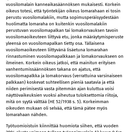
vuosilomalain kanneaikasäännöksen mukaisesti. Korkein
oikeus totesi, että työntekijän oikeus lomarahaan ei tosin
perustu vuosilomalakiin, mutta sopimusperäisyydestään
huolimatta lomaraha on kuitenkin vuosilomalakiin
perustuvan vuosilomapalkan tai lomakorvauksen tavoin
vuosilomaoikeuteen liittyvä etu, jonka määräytymisperuste
yleensä on vuosilomapalkan tietty osa. Tällaisena
vuosilomaoikeuteen liittyvänä lisäetuna lomarahan
rinnastuminen vuosilomapalkkaan ja lomakorvaukseen on
ilmeinen. Korkein oikeus jatkoi, että mainitun erityisen
vanhentumissäännöksen takana on ajatus, että
vuosilomapalkka ja lomakorvaus (verrattuina varsinaiseen
palkkaan) koskevat suhteellisen pieniä saatavia ja että
niiden perimisestä vasta pitemmän ajan kuluttua voisi
näyttövaikeuksien vuoksi aiheutua tuloksettomia riitoja,
mitä on syytä välttää (HE 52/1938 s. 5). Korkeimman
oikeuden mukaan oli selvää, että tämä pätee myös
lomarahaan nähden.
Työtuomioistuin kiinnittää huomiota siihen, että vuoden