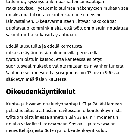
todennut, kysymys onkin parhaiten lainsäätäjän
ratkaistavissa. Työtuomioistuimen näkemyksen mukaan sen
omaksuma tulkinta ei kuitenkaan ole ilmeisen
lainvastainen. Oikeusvarmuuteen liittyvät näkökohdat
puoltavat pikemminkin sitä, että työtuomioistuin noudattaa
vakiintunutta ratkaisukäytäntöään.
Edellä lausutuilla ja edellä kerrotusta
ratkaisukäytännöstään ilmenevillä perusteilla
työtuomioistuin katsoo, että kanteessa esitetyt
suoritusvaatimukset eivät ole miltään osin vanhentuneita.
Vaatimukset on esitetty työsopimuslain 13 luvun 9 §:ssä
säädetyn määräajan kuluessa.
Oikeudenkäyntikulut
Kunta- ja hyvinvointialuetyönantajat KT ja Päijät-Hämeen
pelastuslaitos ovat asian hävitessään oikeudenkäynnistä
työtuomioistuimessa annetun lain 33 a §:n 1 momentin
nojalla velvolliset korvaamaan Sosiaali- ja terveysalan
neuvottelujärjestö Sote ry:n oikeudenkäyntikulut.