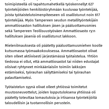
toimipisteellä oli tapahtumahetkellä työskennellyt 627
työntekijöiden henkilöstöryhmään kuuluvaa työntekijää,
joista työtaistelutoimenpiteeseen oli osallistunut noin 617
työntekijää. Myös Tampereen seudun metallityöntekijäin
ammattiosaston hallituksen jäsen ja pääluottamusmies
sekä Tampereen Teollisuustyöväen Ammattiosasto ry:n
hallituksen jäseniä oli osallistunut lakkoon.
Mielenilmauksesta oli päätetty pääluottamusmiehen koolle
kutsumassa työmaakokouksessa. Ammattiosastot olivat
siten olleet aktiivisesti järjestämässä työtaistelua. Yhtiön
tiedossa ei ollut, että ammattiosastot tai niiden edustajat
olisivat ryhtyneet minkäänlaisiin toimiin lakkojen
estämiseksi, työrauhan säilyttämiseksi tai työrauhan
palauttamiseksi.
Työtaistelun syynä olivat olleet yhtiössä toimitetut
muutosneuvottelut, joiden lopputuloksena yhtiössä oli
päätetty toteuttaa lomautuksia ja irtisanoa työntekijöitä
taloudellisin ja tuotannollisin perustein.