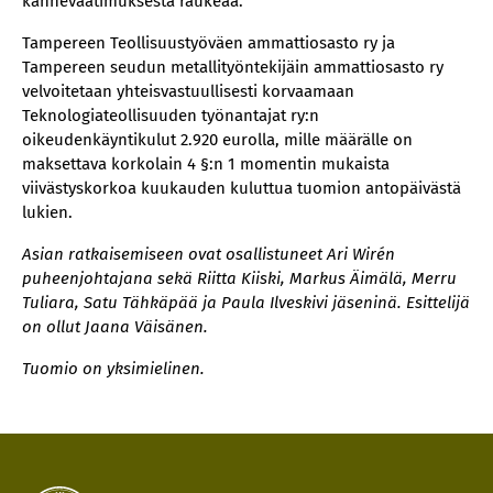
kannevaatimuksesta raukeaa.
Tampereen Teollisuustyöväen ammattiosasto ry ja
Tampereen seudun metallityöntekijäin ammattiosasto ry
velvoitetaan yhteisvastuullisesti korvaamaan
Teknologiateollisuuden työnantajat ry:n
oikeudenkäyntikulut 2.920 eurolla, mille määrälle on
maksettava korkolain 4 §:n 1 momentin mukaista
viivästyskorkoa kuukauden kuluttua tuomion antopäivästä
lukien.
Asian ratkaisemiseen ovat osallistuneet Ari Wirén
puheenjohtajana sekä Riitta Kiiski, Markus Äimälä, Merru
Tuliara, Satu Tähkäpää ja Paula Ilveskivi jäseninä. Esittelijä
on ollut Jaana Väisänen.
Tuomio on yksimielinen.