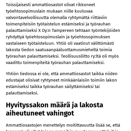
Toissijaisesti ammattiosastot olivat rikkoneet
työehtosopimuslain mukaan niille kuuluvaa
valvontavelvollisuutta olemalla ryhtymättä riittäviin
toimenpiteisiin työtaistelun estämiseksi ja työrauhan
palauttamiseksi X Oy:n Tampereen tehtaan työntekijöiden
ryhdyttyä työehtosopimuslain ja työehtosopimuksen
vastaiseen työtaisteluun. Yhtiö oli vaatinut välittömästi
lakosta tiedon saatuaan
pääluottamusmieheltä toimia
työrauhan palauttamiseksi. Teollisuusliitto ry:ltä oli myös
vaadittu toimenpiteitä työrauhan palauttamiseksi.
Yhtiön tiedossa ei ole, että ammattiosastot taikka niiden
edustajat olisivat ryhtyneet minkäänlaisiin toimiin lakon
estämiseksi taikka työrauhan säilyttämiseksi tai
palauttamiseksi.
Hyvityssakon määrä ja lakosta
aiheutuneet vahingot
Ammattiosastojen menettelyn moitittavuutta lisää se, että