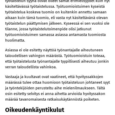
työtaistelun syynä olivat olleet samat erimielisyydet kuin nyt
käsiteltävässä työtaistelussa. Työtuomioistuimen kyseistä
työtaistelua koskeva tuomio on kuitenkin annettu samaan
aikaan kuin tämä tuomio, eli vasta nyt käsiteltävänä olevan
työtaistelun päättymisen jälkeen. Kyseessä ei sen vuoksi ole
tilanne, jossa työtaistelutoimenpide olisi jatkunut
työtuomioistuimen samassa asiassa antamasta tuomiosta
huolimatta.
Asiassa ei ole esitetty näyttöä työnantajalle aiheutuneen
taloudellisen vahingon määrästä. Työtuomioistuin toteaa,
että työtaistelusta työnantajalle tyypillisesti aiheutuu jonkin
verran taloudellista vahinkoa.
Vastaaja ja kuultavat ovat vaatineet, että hyvityssakkojen
määrässä tulee ottaa huomioon työtaisteluun johtaneet syyt
ja työntekijöiden perusteltu aihe mielenilmaukseen. Tältä
osin esitetty selvitys ei anna aihetta arvioida hyvityssakon
määrää tavanomaisesta ratkaisukäytännöstä poiketen.
Oikeudenkäyntikulut