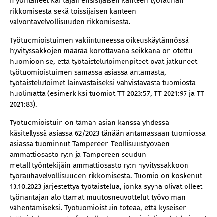
myöntäneet kantajan ensisijaisen kanteen työrauhan
rikkomisesta sekä toissijaisen kanteen
valvontavelvollisuuden rikkomisesta.
Työtuomioistuimen vakiintuneessa oikeuskäytännössä
hyvityssakkojen määrää korottavana seikkana on otettu
huomioon se, että työtaistelutoimenpiteet ovat jatkuneet
työtuomioistuimen samassa asiassa antamasta,
työtaistelutoimet lainvastaiseksi vahvistavasta tuomiosta
huolimatta (esimerkiksi tuomiot TT 2023:57, TT 2021:97 ja TT
2021:83).
Työtuomioistuin on tämän asian kanssa yhdessä
käsitellyssä asiassa 62/2023 tänään antamassaan tuomiossa
asiassa tuominnut Tampereen Teollisuustyöväen
ammattiosasto ry:n ja Tampereen seudun
metallityöntekijäin ammattiosasto ry:n hyvityssakkoon
työrauhavelvollisuuden rikkomisesta. Tuomio on koskenut
13.10.2023 järjestettyä työtaistelua, jonka syynä olivat olleet
työnantajan aloittamat muutosneuvottelut työvoiman
vähentämiseksi. Työtuomioistuin toteaa, että kyseisen