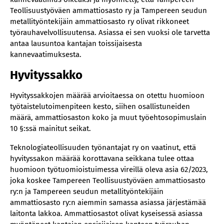
Teollisuustyöväen ammattiosasto ry ja Tampereen seudun
metallityöntekijäin ammattiosasto ry olivat rikkoneet
työrauhavelvollisuutensa. Asiassa ei sen vuoksi ole tarvetta
antaa lausuntoa kantajan toissijaisesta
kannevaatimuksesta.
Hyvityssakko
Hyvityssakkojen määrää arvioitaessa on otettu huomioon
työtaistelutoimenpiteen kesto, siihen osallistuneiden
määrä, ammattiosaston koko ja muut työehtosopimuslain
10 §:ssä mainitut seikat.
Teknologiateollisuuden työnantajat ry on vaatinut, että
hyvityssakon määrää korottavana seikkana tulee ottaa
huomioon työtuomioistuimessa vireillä oleva asia 62/2023,
joka koskee Tampereen Teollisuustyöväen ammattiosasto
ry:n ja Tampereen seudun metallityöntekijäin
ammattiosasto ry:n aiemmin samassa asiassa järjestämää
laitonta lakkoa. Ammattiosastot olivat kyseisessä asiassa