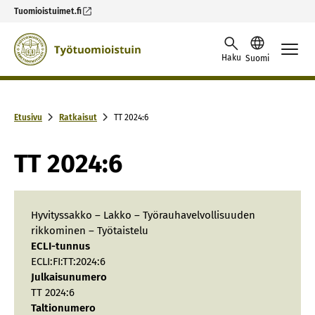
Tuomioistuimet.fi
Skip to content -saavutettavuusohje
Haku
Suomi
Etusivu
Ratkaisut
TT 2024:6
TT 2024:6
Hyvityssakko – Lakko – Työrauhavelvollisuuden
rikkominen – Työtaistelu
ECLI-tunnus
ECLI:FI:TT:2024:6
Julkaisunumero
TT 2024:6
Taltionumero