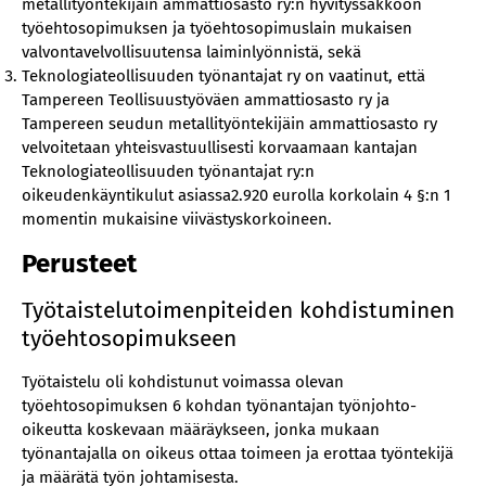
metallityöntekijäin ammattiosasto ry:n hyvityssakkoon
työehtosopimuksen ja työehtosopimuslain mukaisen
valvontavelvollisuutensa laiminlyönnistä, sekä
Teknologiateollisuuden työnantajat ry on vaatinut, että
Tampereen Teollisuustyöväen ammattiosasto ry ja
Tampereen seudun metallityöntekijäin ammattiosasto ry
velvoitetaan yhteisvastuullisesti korvaamaan kantajan
Teknologiateollisuuden työnantajat ry:n
oikeudenkäyntikulut asiassa2.920 eurolla korkolain 4 §:n 1
momentin mukaisine viivästyskorkoineen.
Perusteet
Työtaistelutoimenpiteiden kohdistuminen
työehtosopimukseen
Työtaistelu oli kohdistunut voimassa olevan
työehtosopimuksen 6 kohdan työnantajan työnjohto-
oikeutta koskevaan määräykseen, jonka mukaan
työnantajalla on oikeus ottaa toimeen ja erottaa työntekijä
ja määrätä työn johtamisesta.