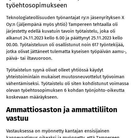
työehtosopimukseen
Teknologiateollisuuden työnantajat ry:n jäsenyrityksen X
Oy:n (jäljempänä myös yhtiö) Tampereen tehtaalla oli
järjestetty edellä kuvatuin tavoin työtaistelu, joka oli
alkanut 24.11.2023 kello 6.00 ja päättynyt 25.11.2023 kello
00.00. Työtaisteluun oli osallistunut noin 617 työntekijää,
jotka olivat jättäneet tulematta kyseisen työpäivän aamu-,
päivä- tai iltavuoroon.
Työtaistelun syynä olivat olleet yhtiössä käydyt
yhteistoiminlain mukaiset muutosneuvottelut työvoiman
vähentämiseksi. Työtaistelu oli siten kohdistunut voimassa
olevan työehtosopimuksen 6 kohdan työnjohto-oikeutta
koskevaan määräykseen.
Ammattiosaston ja ammattiliiton
vastuu
Vastauksessa on myönnetty kantajan ensisijainen
kannevaatimus oikeaksi ja myönnetty, että Tampereen