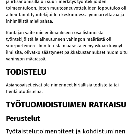
ja irtisanomisilla oli suuri merkitys työntekijöiden
toimeentuloon, joten muutosneuvotteluiden lopputulos oli
aiheuttanut työntekijöiden keskuudessa ymmärrettävää ja
inhimillistä mielipahaa.
Kantajan väite mielenilmaukseen osallistuneista
työntekijöistä ja aiheutuneen vahingon määrästä oli
suurpiirteinen. Ilmoitetusta määrästä ei myöskään käynyt
ilmi sitä, olivatko säästyneet palkkakustannukset huomioitu
vahingon määrässä.
TODISTELU
Asianosaiset eivät ole nimenneet kirjallisia todisteita tai
henkilötodistelua.
TYÖTUOMIOISTUIMEN RATKAISU
Perustelut
Työtaistelutoimenpiteet ja kohdistuminen