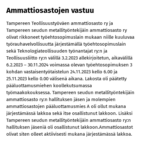
Ammattiosastojen vastuu
Tampereen Teollisuustyöväen ammattiosasto ry ja
Tampereen seudun metallityöntekijäin ammattiosasto ry
olivat rikkoneet työehtosopimuslain mukaan niille kuuluvaa
työrauhavelvollisuutta järjestämällä työehtosopimuslain
sekä Teknologiateollisuuden työnantajat ry:n ja
Teollisuusliitto ry:n välillä 3.2.2023 allekirjoitetun, aikavälillä
6.2.2023 – 30.11.2024 voimassa olevan työehtosopimuksen 3
kohdan vastaisen
työtaistelun 24.11.2023 kello 6.00 ja
25.11.2023 kello 0.00 välisenä aikana. Lakosta oli päätetty
pääluottamusmiehen koollekutsumassa
työmaakokouksessa. Tampereen seudun metallityöntekijäin
ammattiosasto ry:n hallituksen jäsen ja molempien
ammattiosastojen pääluottamusmies A oli ollut mukana
järjestämässä lakkoa sekä itse osallistunut lakkoon. Lisäksi
Tampereen seudun metallityöntekijäin ammattiosasto ry:n
hallituksen jäseniä oli osallistunut lakkoon.Ammattiosastot
olivat siten olleet aktiivisesti mukana järjestämässä lakkoa.