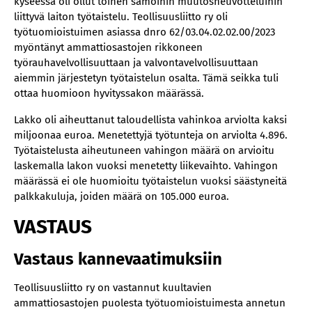
kyseessä oli ollut toinen samoihin muutosneuvotteluihin
liittyvä laiton työtaistelu. Teollisuusliitto ry oli
työtuomioistuimen asiassa dnro 62/03.04.02.02.00/2023
myöntänyt ammattiosastojen rikkoneen
työrauhavelvollisuuttaan ja valvontavelvollisuuttaan
aiemmin järjestetyn työtaistelun osalta. Tämä seikka tuli
ottaa huomioon hyvityssakon määrässä.
Lakko oli aiheuttanut taloudellista vahinkoa arviolta kaksi
miljoonaa euroa. Menetettyjä työtunteja on arviolta 4.896.
Työtaistelusta aiheutuneen vahingon määrä on arvioitu
laskemalla lakon vuoksi menetetty liikevaihto. Vahingon
määrässä ei ole huomioitu työtaistelun vuoksi säästyneitä
palkkakuluja, joiden määrä on 105.000 euroa.
VASTAUS
Vastaus kannevaatimuksiin
Teollisuusliitto ry on vastannut kuultavien
ammattiosastojen puolesta työtuomioistuimesta annetun