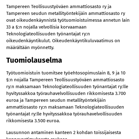
Tampereen Teollisuustyöväen ammattiosasto ry ja
Tampereen seudun metallityöntekijäin ammattiosasto ry
ovat oikeudenkäynnistä työtuomioistuimessa annetun lain
33 a §:n nojalla velvollisia korvaamaan
Teknologiateollisuuden työnantajat ry:n
oikeudenkäyntikulut. Oikeudenkäyntikuluvaatimus on
määrältään myönnetty.
Tuomiolauselma
Työtuomioistuin tuomitsee työehtosopimuslain 8, 9 ja 10
§:n nojalla Tampereen Teollisuustyöväen ammattiosasto
ry:n maksamaan Teknologiateollisuuden työnantajat ry:lle
hyvityssakkoa työrauhavelvollisuuden rikkomisesta 3.700
euroa ja Tampereen seudun metallityöntekijäin
ammattiosasto ry:n maksamaan Teknologiateollisuuden
työnantajat ry:lle hyvityssakkoa työrauhavelvollisuuden
rikkomisesta 3.500 euroa.
Lausunnon antaminen kanteen 2 kohdan toissijaisesta