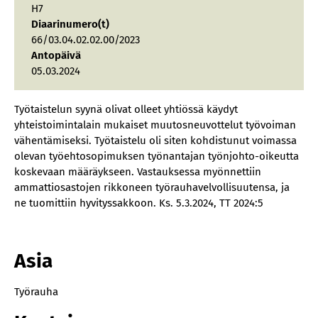
H7
Diaarinumero(t)
66/03.04.02.02.00/2023
Antopäivä
05.03.2024
Työtaistelun syynä olivat olleet yhtiössä käydyt
yhteistoimintalain mukaiset muutosneuvottelut työvoiman
vähentämiseksi. Työtaistelu oli siten kohdistunut voimassa
olevan työehtosopimuksen työnantajan työnjohto-oikeutta
koskevaan määräykseen. Vastauksessa myönnettiin
ammattiosastojen rikkoneen työrauhavelvollisuutensa, ja
ne tuomittiin hyvityssakkoon. Ks. 5.3.2024, TT 2024:5
Asia
Työrauha