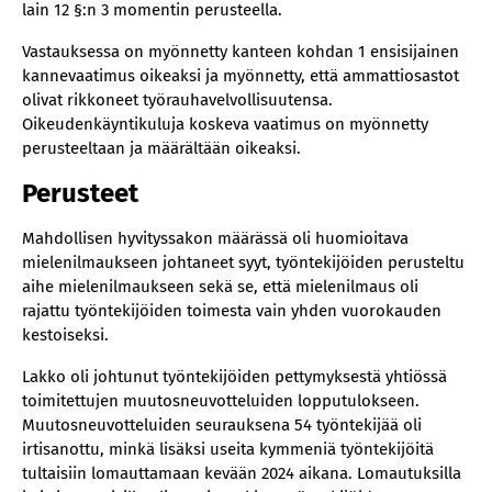
lain 12 §:n 3 momentin perusteella.
Vastauksessa on myönnetty kanteen kohdan 1 ensisijainen
kannevaatimus oikeaksi ja myönnetty, että ammattiosastot
olivat rikkoneet työrauhavelvollisuutensa.
Oikeudenkäyntikuluja koskeva vaatimus on myönnetty
perusteeltaan ja määrältään oikeaksi.
Perusteet
Mahdollisen hyvityssakon määrässä oli huomioitava
mielenilmaukseen johtaneet syyt, työntekijöiden perusteltu
aihe mielenilmaukseen sekä se, että mielenilmaus oli
rajattu työntekijöiden toimesta vain yhden vuorokauden
kestoiseksi.
Lakko oli johtunut työntekijöiden pettymyksestä yhtiössä
toimitettujen muutosneuvotteluiden lopputulokseen.
Muutosneuvotteluiden seurauksena 54 työntekijää oli
irtisanottu, minkä lisäksi useita kymmeniä työntekijöitä
tultaisiin lomauttamaan kevään 2024 aikana. Lomautuksilla