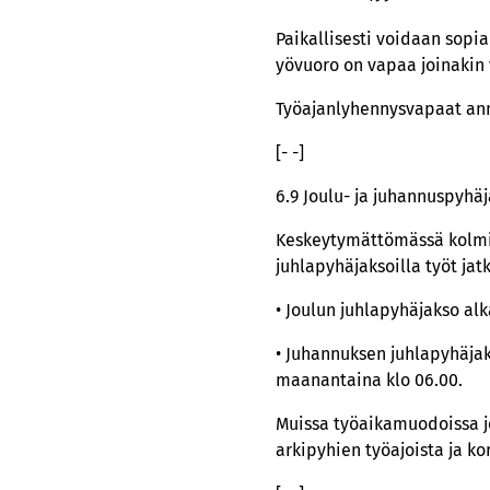
Paikallisesti voidaan sopi
yövuoro on vapaa joinakin 
Työajanlyhennysvapaat an
[- -]
6.9 Joulu- ja juhannuspyhä
Keskeytymättömässä kolmivu
juhlapyhäjaksoilla työt ja
• Joulun juhlapyhäjakso al
• Juhannuksen juhlapyhäjak
maanantaina klo 06.00.
Muissa työaikamuodoissa j
arkipyhien työajoista ja ko