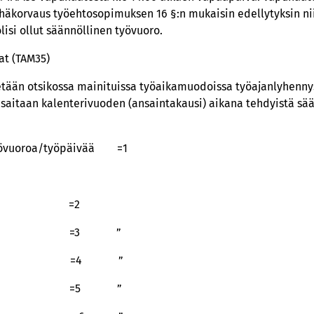
äkorvaus työehtosopimuksen 16 §:n mukaisin edellytyksin niille
olisi ollut säännöllinen työvuoro.
at (TAM35)
etään otsikossa mainituissa työaikamuodoissa työajanlyhenny
aitaan kalenterivuoden (ansaintakausi) aikana tehdyistä sään
oa/työpäivää =1
” =2
” =3 ”
” =4 ”
” =5 ”