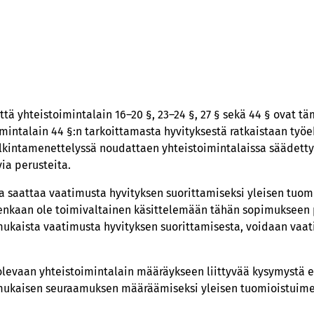
ttä yhteistoimintalain 16–20 §, 23–24 §, 27 § sekä 44 § ovat
oimintalain 44 §:n tarkoittamasta hyvityksestä ratkaistaan ty
kintamenettelyssä noudattaen yhteistoimintalaissa säädetty
ia perusteita.
tta saattaa vaatimusta hyvityksen suorittamiseksi yleisen tuom
itenkaan ole toimivaltainen käsittelemään tähän sopimukseen
mukaista vaatimusta hyvityksen suorittamisesta, voidaan vaati
evaan yhteistoimintalain määräykseen liittyvää kysymystä e
 mukaisen seuraamuksen määräämiseksi yleisen tuomioistuimen