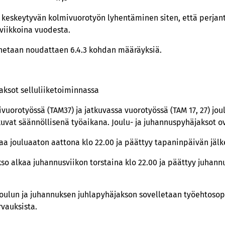
a keskeytyvän kolmivuorotyön lyhentäminen siten, että perjant
viikkoina vuodesta.
netaan noudattaen 6.4.3 kohdan määräyksiä.
jaksot selluliiketoiminnassa
orotyössä (TAM37) ja jatkuvassa vuorotyössä (TAM 17, 27) jou
tkuvat säännöllisenä työaikana. Joulu- ja juhannuspyhäjaksot o
kaa jouluaaton aattona klo 22.00 ja päättyy tapaninpäivän jäl
so alkaa juhannusviikon torstaina klo 22.00 ja päättyy juhann
oulun ja juhannuksen juhlapyhäjakson sovelletaan työehtos
rvauksista.