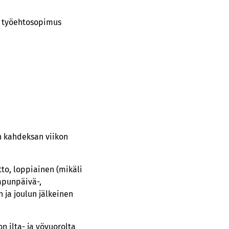
n työehtosopimus
n kahdeksan viikon
to, loppiainen (mikäli
apunpäivä-,
 ja joulun jälkeinen
 ilta- ja yövuorolta