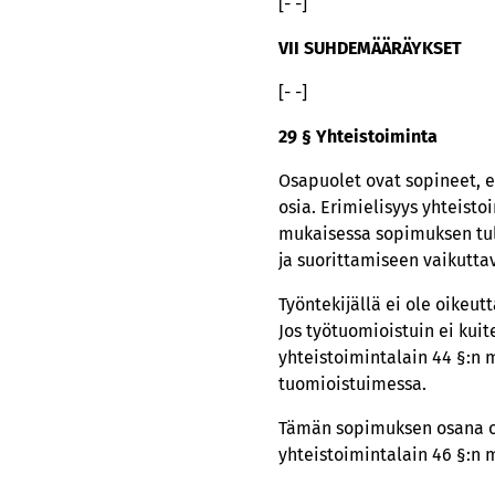
[- -]
VII SUHDEMÄÄRÄYKSET
[- -]
29 § Yhteistoiminta
Osapuolet ovat sopineet, e
osia. Erimielisyys yhteist
mukaisessa sopimuksen tul
ja suorittamiseen vaikuttav
Työntekijällä ei ole oikeu
Jos työtuomioistuin ei ku
yhteistoimintalain 44 §:n 
tuomioistuimessa.
Tämän sopimuksen osana ol
yhteistoimintalain 46 §:n