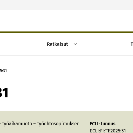
Ratkaisut
T
5:31
31
 – Työaikamuoto – Työehtosopimuksen
ECLI-tunnus
ECLI:FI:TT:2025:31