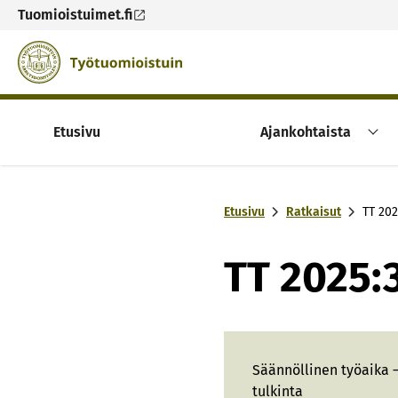
Tuomioistuimet.fi
Skip to content -saavutettavuusohje
Etusivu
Ajankohtaista
Etusivu
Ratkaisut
TT 202
TT 2025:
Säännöllinen työaika
tulkinta