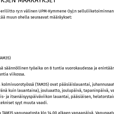
KSEN MÄÄRÄYKSET
riliitto ry:n välinen UPM-Kymmene Oyj:n selluliiketoiminna
ltää muun ohella seuraavat määräykset:
TAM35)
sä säännöllinen työaika on 8 tuntia vuorokaudessa ja enintää
ntia viikossa.
kolmivuorotyössä (TAM35) ovat pääsiäislauantai, juhannusaat
nä kuin lauantaina), jouluaatto, joulupäivä, tapaninpäivä, v
- ja itsenäisyyspäiväviikon lauantai, pääsiäisen, helatorstain
tekniset syyt muuta vaadi.
TAM35 vapunaatosta klo 14.00 alkaen vapaapäivä. Vapunaaton