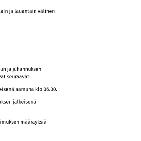
ain ja lauantain välinen
lun ja juhannuksen
vat seuraavat:
keisenä aamuna klo 06.00.
uksen jälkeisenä
opimuksen määräyksiä