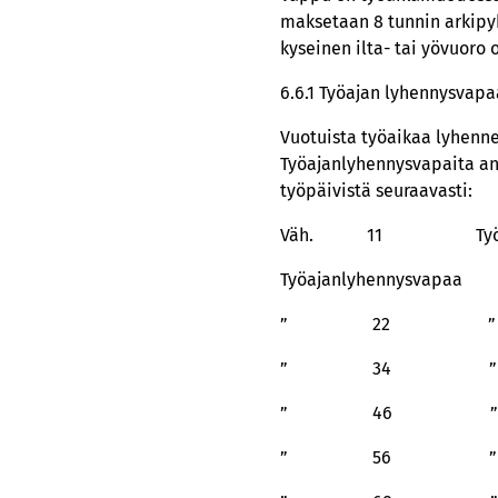
maksetaan 8 tunnin arkipyh
kyseinen ilta- tai yövuoro 
6.6.1 Työajan lyhennysvapa
Vuotuista työaikaa lyhenn
Työajanlyhennysvapaita ans
työpäivistä seuraavasti:
Väh. 11 Työvuor
Työajanlyhennysvapaa
” 22 
” 34 
” 46 
” 56 