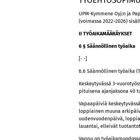
TYÖEHTOSOPIMU
UPM-Kymmene Oyj:n ja Pape
(voimassa 2022–2026) sisä
II TYÖAIKAMÄÄRÄYKSET
6 § Säännöllinen työaika
[- -]
6.6 Säännöllinen työaika (
Keskeytyvässä 3-vuorotyös
pituisena ajanjaksona 40 tu
Vapaapäiviä keskeytyvässä 
loppiainen muuna arkipäivä
uudenvuodenpäivä, loppiais
lauantai, elleivät tuotanto
Vappu on työaikamuodossa 