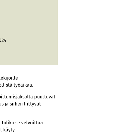
024
ekijöille
listä työaikaa.
oittumisjaksolta puuttuvat
 ja siihen liittyvät
 tuliko se velvoittaa
t käyty