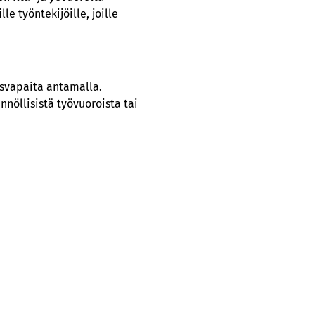
 työntekijöille, joille
svapaita antamalla.
nöllisistä työvuoroista tai