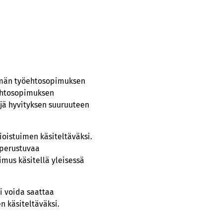
 tämän työehtosopimuksen
öehtosopimuksen
jä hyvityksen suuruuteen
ioistuimen käsiteltäväksi.
 perustuvaa
mus käsitellä yleisessä
i voida saattaa
 käsiteltäväksi.