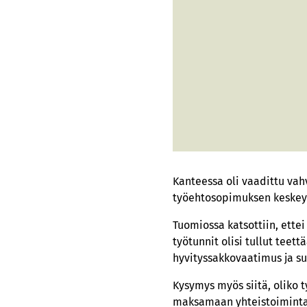
Kanteessa oli vaadittu vahv
työehtosopimuksen keskeyt
Tuomiossa katsottiin, ettei
työtunnit olisi tullut teet
hyvityssakkovaatimus ja su
Kysymys myös siitä, oliko t
maksamaan yhteistoimintalai