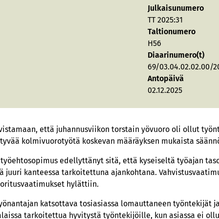
Julkaisunumero
TT 2025:31
Taltionumero
H56
Diaarinumero(t)
69/03.04.02.02.00/2
Antopäivä
02.12.2025
istamaan, että juhannusviikon torstain yövuoro oli ollut työnt
yvää kolmivuorotyötä koskevan määräyksen mukaista säännöl
 työehtosopimus edellyttänyt sitä, että kyseiseltä työajan tas
tää juuri kanteessa tarkoitettuna ajankohtana. Vahvistusvaatimus
oritusvaatimukset hylättiin.
yönantajan katsottava tosiasiassa lomauttaneen työntekijät ja
ssa tarkoitettua hyvitystä työntekijöille, kun asiassa ei ollu