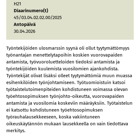
H21
Diaarinumero(t)
45/03.04.02.02.00/2025
Antopäivä
30.04.2026
Työntekijöiden ulosmarssin syynä oli ollut tyytymättömyys
työnantajan menettelytapoihin koskien vuorovapaiden
antamista, työvuoroluetteloiden tiedoksi antamista ja
työntekijöiden kuulemista vuosilomien ajankohdista.
Työntekijät olivat lisäksi olleet tyytymättömiä muun muassa
esihenkilöiden työnjohtamiseen. Työtuomioistuin katsoi
työtaistelutoimenpiteiden kohdistuneen voimassa olevan
työehtosopimuksen työnjohto-oikeutta, vuorovapaiden
antamista ja vuosilomia koskeviin määräyksiin. Työtaistelun
ei katsottu kohdistuneen työehtosopimuksen
työrauhalausekkeeseen, koska vakiintuneen
oikeuskäytännön mukaan lausekkeella on vain tiedottava
merkitys.