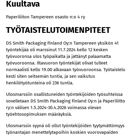
Kuultava
Paperiliiton Tampereen osasto n:o 4 ry
TYÖTAISTELUTOIMENPITEET
DS Smith Packaging Finland Oy:n Tampereen yksikön 41
työntekijää oli marssinut 11.7.2024 kello 12 kesken
työvuoronsa ulos työpaikalta ja jättänyt palaamatta
työvuoroonsa. Iltavuoron työntekijät olivat tulleet
normaalisti kello 19.00 alkavaan työvuoroonsa. Työtaistelu
kesti siten seitsemän tuntia, ja sen vaikutus
henkilötyötunteina oli 236 tuntia.
Ulosmarssiin osallistuneiden työntekijöiden työsuhteissa
sovelletaan DS Smith Packaging Finland Oy:n ja Paperiliitto
ry:n välisen 1.5.2024-30.4.2026 voimassa olevan
työehtosopimuksen määräyksiä.
Ulosmarssin syynä oli ollut työntekijöiden tyytymättömyys
työnantajan menettelytapoihin koskien vuorovapaiden