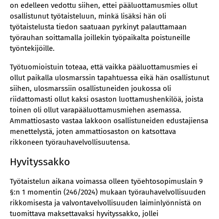
on edelleen vedottu siihen, ettei pääluottamusmies ollut
osallistunut työtaisteluun, minkä lisäksi hän oli
työtaistelusta tiedon saatuaan pyrkinyt palauttamaan
työrauhan soittamalla joillekin työpaikalta poistuneille
työntekijöille.
Työtuomioistuin toteaa, että vaikka pääluottamusmies ei
ollut paikalla ulosmarssin tapahtuessa eikä hän osallistunut
siihen, ulosmarssiin osallistuneiden joukossa oli
riidattomasti ollut kaksi osaston luottamushenkilöä, joista
toinen oli ollut varapääluottamusmiehen asemassa.
Ammattiosasto vastaa lakkoon osallistuneiden edustajiensa
menettelystä, joten ammattiosaston on katsottava
rikkoneen työrauhavelvollisuutensa.
Hyvityssakko
Työtaistelun aikana voimassa olleen työehtosopimuslain 9
§:n 1 momentin (246/2024) mukaan työrauhavelvollisuuden
rikkomisesta ja valvontavelvollisuuden laiminlyönnistä on
tuomittava maksettavaksi hyvityssakko, jollei