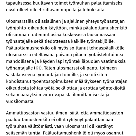
tapauksessa kuultavan toimet työrauhan palauttamiseksi
eivät olleet olleet riittävän nopeita ja tehokkaita.
Ulosmarssilla oli asiallinen ja ajallinen yhteys työnantajan
työnjohto-oikeuden käyttöön, minkä pääluottamushenkilö
oli suoraan todennut asiaa koskevassa lausumassaan
työnantajalle sekä tiedotteessa kaikille työntekijöille.
Pääluottamushenkilö oli myös soittanut tehdaspäällikölle
ulosmarssia edeltävänä päivänä pitäen työtaistelutoimea
mahdollisena ja käyden läpi työntekijäpuolen vaatimuksia
työnantajalle (K1). Täten ulosmarssi oli pantu toimeen
vastalauseena työnantajan toimille, ja se oli siten
kohdistunut työehtosopimuksen määräykseen työnantajan
oikeudesta johtaa työtä sekä ottaa ja erottaa työntekijöitä
sekä määräyksiin vuorovapaista ilmoittamisesta ja
vuosilomasta.
Ammattiosaston vastuu ilmeni siitä, että ammattiosaston
pääluottamushenkilö ei ollut ryhtynyt palauttamaan
työrauhaa välittömästi, vaan ulosmarssi oli kestänyt
seitsemän tuntia. Pääluottamushenkilö oli myös osannut