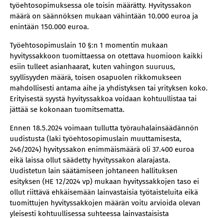
työehtosopimuksessa ole toisin määrätty. Hyvityssakon
määrä on säännöksen mukaan vähintään 10.000 euroa ja
enintään 150.000 euroa.
Työehtosopimuslain 10 §:n 1 momentin mukaan
hyvityssakkoon tuomittaessa on otettava huomioon kaikki
esiin tulleet asianhaarat, kuten vahingon suuruus,
syyllisyyden määrä, toisen osapuolen rikkomukseen
mahdollisesti antama aihe ja yhdistyksen tai yrityksen koko.
Erityisestä syystä hyvityssakkoa voidaan kohtuullistaa tai
jättää se kokonaan tuomitsematta.
Ennen 18.5.2024 voimaan tullutta työrauhalainsäädännön
uudistusta (laki työehtosopimuslain muuttamisesta,
246/2024) hyvityssakon enimmäismäärä oli 37.400 euroa
eikä laissa ollut säädetty hyvityssakon alarajasta.
Uudistetun lain säätämiseen johtaneen hallituksen
esityksen (HE 12/2024 vp) mukaan hyvityssakkojen taso ei
ollut riittävä ehkäisemään lainvastaisia työtaisteluita eikä
tuomittujen hyvityssakkojen määrän voitu arvioida olevan
yleisesti kohtuullisessa suhteessa lainvastaisista