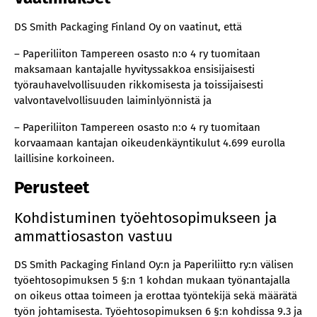
DS Smith Packaging Finland Oy on vaatinut, että
– Paperiliiton Tampereen osasto n:o 4 ry tuomitaan
maksamaan kantajalle hyvityssakkoa ensisijaisesti
työrauhavelvollisuuden rikkomisesta ja toissijaisesti
valvontavelvollisuuden laiminlyönnistä ja
– Paperiliiton Tampereen osasto n:o 4 ry tuomitaan
korvaamaan kantajan oikeudenkäyntikulut 4.699 eurolla
laillisine korkoineen.
Perusteet
Kohdistuminen työehtosopimukseen ja
ammattiosaston vastuu
DS Smith Packaging Finland Oy:n ja Paperiliitto ry:n välisen
työehtosopimuksen 5 §:n 1 kohdan mukaan työnantajalla
on oikeus ottaa toimeen ja erottaa työntekijä sekä määrätä
työn johtamisesta. Työehtosopimuksen 6 §:n kohdissa 9.3 ja