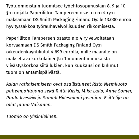
Työtuomioistuin tuomitsee työehtosopimuslain 8, 9 ja 10
§:n nojalla Paperiliiton Tampereen osasto n:o 4 ry:n
maksamaan DS Smith Packaging Finland Oy:lle 13.000 euroa
hyvityssakkoa työrauhavelvollisuuden rikkomisesta.
Paperiliiton Tampereen osasto n:o 4 ry velvoitetaan
korvaamaan DS Smith Packaging Finland Oy:n
oikeudenkäyntikulut 4.699 eurolla, mille määrälle on
maksettava korkolain 4 §:n 1 momentin mukaista
viivästyskorkoa siitä lukien, kun kuukausi on kulunut
tuomion antamispäivästä.
Asian ratkaisemiseen ovat osallistuneet Risto Niemiluoto
puheenjohtajana sekä Riitta Kiiski, Mika Lallo, Anne Somer,
Paula Ilveskivi ja Samuli Hiilesniemi jäseninä. Esittelijä on
ollut Jaana Väisänen.
Tuomio on yksimielinen.