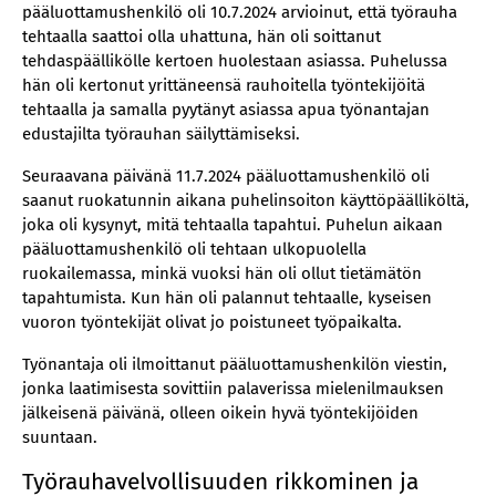
pääluottamushenkilö oli 10.7.2024 arvioinut, että työrauha
tehtaalla saattoi olla uhattuna, hän oli soittanut
tehdaspäällikölle kertoen huolestaan asiassa. Puhelussa
hän oli kertonut yrittäneensä rauhoitella työntekijöitä
tehtaalla ja samalla pyytänyt asiassa apua työnantajan
edustajilta työrauhan säilyttämiseksi.
Seuraavana päivänä 11.7.2024 pääluottamushenkilö oli
saanut ruokatunnin aikana puhelinsoiton käyttöpäälliköltä,
joka oli kysynyt, mitä tehtaalla tapahtui. Puhelun aikaan
pääluottamushenkilö oli tehtaan ulkopuolella
ruokailemassa, minkä vuoksi hän oli ollut tietämätön
tapahtumista. Kun hän oli palannut tehtaalle, kyseisen
vuoron työntekijät olivat jo poistuneet työpaikalta.
Työnantaja oli ilmoittanut pääluottamushenkilön viestin,
jonka laatimisesta sovittiin palaverissa mielenilmauksen
jälkeisenä päivänä, olleen oikein hyvä työntekijöiden
suuntaan.
Työrauhavelvollisuuden rikkominen ja