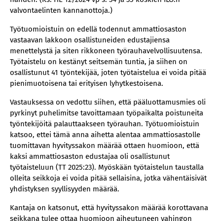
valvontaelinten kannanottoja.)
Työtuomioistuin on edellä todennut ammattiosaston
vastaavan lakkoon osallistuneiden edustajiensa
menettelystä ja siten rikkoneen työrauhavelvollisuutensa.
Työtaistelu on kestänyt seitsemän tuntia, ja siihen on
osallistunut 41 työntekijää, joten työtaistelua ei voida pitää
pienimuotoisena tai erityisen lyhytkestoisena.
Vastauksessa on vedottu siihen, että pääluottamusmies oli
pyrkinyt puhelimitse tavoittamaan työpaikalta poistuneita
työntekijöitä palauttaakseen työrauhan. Työtuomioistuin
katsoo, ettei tämä anna aihetta alentaa ammattiosastolle
tuomittavan hyvityssakon määrää ottaen huomioon, että
kaksi ammattiosaston edustajaa oli osallistunut
työtaisteluun (TT 2025:23). Myöskään työtaistelun taustalla
olleita seikkoja ei voida pitää sellaisina, jotka vähentäisivät
yhdistyksen syyllisyyden määrää.
Kantaja on katsonut, että hyvityssakon määrää korottavana
seikkana tulee ottaa huomioon aiheutuneen vahingon