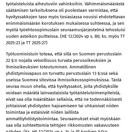
työtaisteluista aiheutuviin vahinkoihin. Vähimmäismäärästä
säätämisen tarkoituksena oli puolestaan varmistaa, että
hyvityssakkojen taso myös tosiasiassa nousisi ehdotettavan
enimmäismäärän korotuksen mukaisessa suhteessa, ja sen
myötä työehtosopimuslain seuraamusjärjestelmä tehostuisi
uuden asteikon puitteissa. (HE 12/2024 vp s. 80; ks. myös TT
2025:23 ja TT 2025:27)
Työtuomioistuin toteaa, että sillä on Suomen perustuslain
22 §:n nojalla velvollisuus turvata perusoikeuksien ja
ihmisoikeuksien toteutuminen. Ammatillinen
yhdistymisvapaus on turvattu perustuslain 13 §:ssä sekä
useissa Suomea sitovissa ihmisoikeussopimuksissa. Tästä
seuraa muun ohella, että hyvityssakot, joita yhdistyksille
voidaan määrätä lainvastaisista työtaistelutoimenpiteistä,
eivät saa olla määrältään sellaisia, että ne todennäköisesti
johtaisivat yhdistysten hajoamiseen tai uhkaisivat niiden
toimintaa ja estäisivät niiden laillista
ammattiyhdistystoimintaa. Seuraamukset eivät myöskään
saa olla suhteettomia tehtyjen rikkomusten vakavuuteen
nähden. (Ks. HE 12/2024 vp s. 34 ja 35 koskien ILO:n