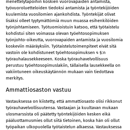
menettelytapoihin koskien vuorovapaiden antamista,
työvuoroluetteloiden tiedoksi antamista ja työntekijöiden
kuulemista vuosilomien ajankohdista. Työntekijät olivat
lisäksi olleet tyytymättömiä muun muassa esihenkilöiden
työnjohtamiseen. Työtuomioistuin katsoo, että työtaistelu
kohdistui siten voimassa olevan työehtosopimuksen
työnjohto-oikeutta, vuorovapaiden antamista ja vuosilomia
koskeviin määräyksiin. Työtaistelutoimenpiteet eivät sitä
vastoin ole kohdistuneet työehtosopimuksen 4 §:n
työrauhalausekkeeseen. Koska työrauhavelvollisuus
perustuu työehtosopimuslakiin, tällaisella lausekkeella on
vakiintuneen oikeuskäytännön mukaan vain tiedottava
merkitys.
Ammattiosaston vastuu
Vastauksessa on kiistetty, että ammattiosasto olisi rikkonut
työrauhavelvollisuutensa. Vastaajan ja kuultavan mukaan
ulosmarssista oli päätetty työntekijöiden kesken eikä
pääluottamusmies ollut siitä tietoinen, koska hän oli ollut
työpaikan ulkopuolella työtaistelun alkaessa. Vastauksessa