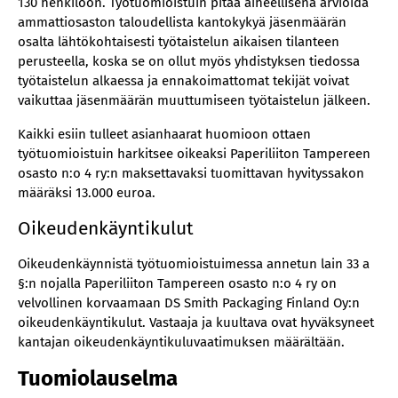
130 henkilöön. Työtuomioistuin pitää aiheellisena arvioida
ammattiosaston taloudellista kantokykyä jäsenmäärän
osalta lähtökohtaisesti työtaistelun aikaisen tilanteen
perusteella, koska se on ollut myös yhdistyksen tiedossa
työtaistelun alkaessa ja ennakoimattomat tekijät voivat
vaikuttaa jäsenmäärän muuttumiseen työtaistelun jälkeen.
Kaikki esiin tulleet asianhaarat huomioon ottaen
työtuomioistuin harkitsee oikeaksi Paperiliiton Tampereen
osasto n:o 4 ry:n maksettavaksi tuomittavan hyvityssakon
määräksi 13.000 euroa.
Oikeudenkäyntikulut
Oikeudenkäynnistä työtuomioistuimessa annetun lain 33 a
§:n nojalla Paperiliiton Tampereen osasto n:o 4 ry on
velvollinen korvaamaan DS Smith Packaging Finland Oy:n
oikeudenkäyntikulut. Vastaaja ja kuultava ovat hyväksyneet
kantajan oikeudenkäyntikuluvaatimuksen määrältään.
Tuomiolauselma