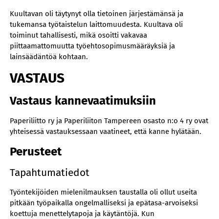
Kuultavan oli täytynyt olla tietoinen järjestämänsä ja
tukemansa työtaistelun laittomuudesta. Kuultava oli
toiminut tahallisesti, mikä osoitti vakavaa
piittaamattomuutta työehtosopimusmääräyksiä ja
lainsäädäntöä kohtaan.
VASTAUS
Vastaus kannevaatimuksiin
Paperiliitto ry ja Paperiliiton Tampereen osasto n:o 4 ry ovat
yhteisessä vastauksessaan vaatineet, että kanne hylätään.
Perusteet
Tapahtumatiedot
Työntekijöiden mielenilmauksen taustalla oli ollut useita
pitkään työpaikalla ongelmalliseksi ja epätasa-arvoiseksi
koettuja menettelytapoja ja käytäntöjä. Kun