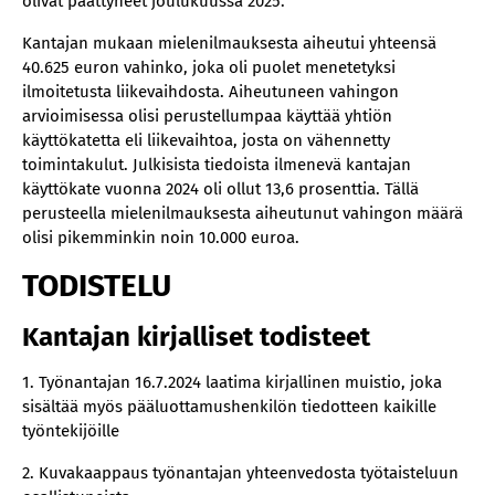
olivat päättyneet joulukuussa 2025.
Kantajan mukaan mielenilmauksesta aiheutui yhteensä
40.625 euron vahinko, joka oli puolet menetetyksi
ilmoitetusta liikevaihdosta. Aiheutuneen vahingon
arvioimisessa olisi perustellumpaa käyttää yhtiön
käyttökatetta eli liikevaihtoa, josta on vähennetty
toimintakulut. Julkisista tiedoista ilmenevä kantajan
käyttökate vuonna 2024 oli ollut 13,6 prosenttia. Tällä
perusteella mielenilmauksesta aiheutunut vahingon määrä
olisi pikemminkin noin 10.000 euroa.
TODISTELU
Kantajan kirjalliset todisteet
1. Työnantajan 16.7.2024 laatima kirjallinen muistio, joka
sisältää myös pääluottamushenkilön tiedotteen kaikille
työntekijöille
2. Kuvakaappaus työnantajan yhteenvedosta työtaisteluun