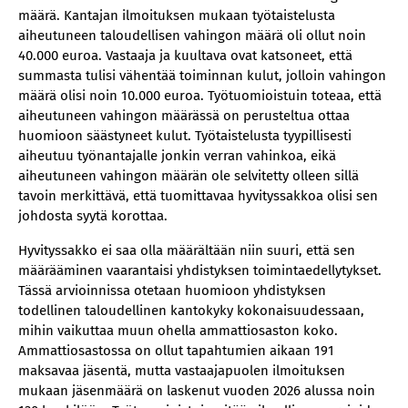
määrä. Kantajan ilmoituksen mukaan työtaistelusta
aiheutuneen taloudellisen vahingon määrä oli ollut noin
40.000 euroa. Vastaaja ja kuultava ovat katsoneet, että
summasta tulisi vähentää toiminnan kulut, jolloin vahingon
määrä olisi noin 10.000 euroa. Työtuomioistuin toteaa, että
aiheutuneen vahingon määrässä on perusteltua ottaa
huomioon säästyneet kulut. Työtaistelusta tyypillisesti
aiheutuu työnantajalle jonkin verran vahinkoa, eikä
aiheutuneen vahingon määrän ole selvitetty olleen sillä
tavoin merkittävä, että tuomittavaa hyvityssakkoa olisi sen
johdosta syytä korottaa.
Hyvityssakko ei saa olla määrältään niin suuri, että sen
määrääminen vaarantaisi yhdistyksen toimintaedellytykset.
Tässä arvioinnissa otetaan huomioon yhdistyksen
todellinen taloudellinen kantokyky kokonaisuudessaan,
mihin vaikuttaa muun ohella ammattiosaston koko.
Ammattiosastossa on ollut tapahtumien aikaan 191
maksavaa jäsentä, mutta vastaajapuolen ilmoituksen
mukaan jäsenmäärä on laskenut vuoden 2026 alussa noin