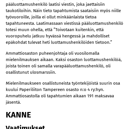
pääluottamushenkilö laatisi viestin, joka jaettaisiin
taukotiloihin. Näin tieto tapahtumista saataisiin myös niille
työvuoroille, joilla ei ollut minkäänlaista tietoa
tapahtuneesta. Laatimassaan viestissä pääluottamushenkilö
totesi muun ohella, että ”Toivotaan kuitenkin, että
vuoropuhelu jatkuu hyvässä hengessä ja mahdolliset
epäkohdat tulevat heti luottamushenkilöiden tietoon.”
Ammattiosaston puheenjohtaja oli vuosilomalla
mielenilmauksen aikaan. Kaksi osaston luottamushenkilöä,
joista toinen oli samalla varapääluottamushenkilö, oli
osallistunut ulosmarssiin.
Mielenilmaukseen osallistuneista työntekijöistä suurin osa
kuului Paperiliiton Tampereen osasto n:o 4 ry:hyn.
Ammattiosastolla oli tapahtumien aikaan 191 maksavaa
jäsentä.
KANNE
Vaatimukset