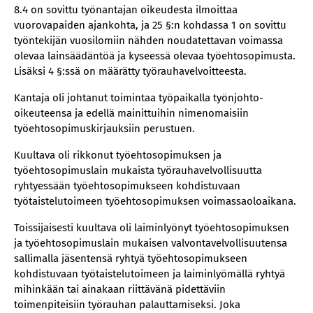
8.4 on sovittu työnantajan oikeudesta ilmoittaa
vuorovapaiden ajankohta, ja 25 §:n kohdassa 1 on sovittu
työntekijän vuosilomiin nähden noudatettavan voimassa
olevaa lainsäädäntöä ja kyseessä olevaa työehtosopimusta.
Lisäksi 4 §:ssä on määrätty työrauhavelvoitteesta.
Kantaja oli johtanut toimintaa työpaikalla työnjohto-
oikeuteensa ja edellä mainittuihin nimenomaisiin
työehtosopimuskirjauksiin perustuen.
Kuultava oli rikkonut työehtosopimuksen ja
työehtosopimuslain mukaista työrauhavelvollisuutta
ryhtyessään työehtosopimukseen kohdistuvaan
työtaistelutoimeen työehtosopimuksen voimassaoloaikana.
Toissijaisesti kuultava oli laiminlyönyt työehtosopimuksen
ja työehtosopimuslain mukaisen valvontavelvollisuutensa
sallimalla jäsentensä ryhtyä työehtosopimukseen
kohdistuvaan työtaistelutoimeen ja laiminlyömällä ryhtyä
mihinkään tai ainakaan riittävänä pidettäviin
toimenpiteisiin työrauhan palauttamiseksi. Joka