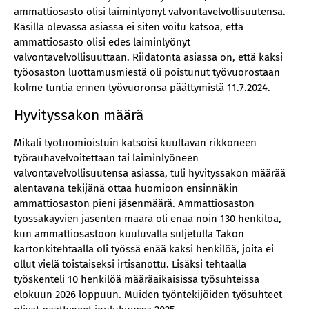
ammattiosasto olisi laiminlyönyt valvontavelvollisuutensa.
Käsillä olevassa asiassa ei siten voitu katsoa, että
ammattiosasto olisi edes laiminlyönyt
valvontavelvollisuuttaan. Riidatonta asiassa on, että kaksi
työosaston luottamusmiestä oli poistunut työvuorostaan
kolme tuntia ennen työvuoronsa päättymistä 11.7.2024.
Hyvityssakon määrä
Mikäli työtuomioistuin katsoisi kuultavan rikkoneen
työrauhavelvoitettaan tai laiminlyöneen
valvontavelvollisuutensa asiassa, tuli hyvityssakon määrää
alentavana tekijänä ottaa huomioon ensinnäkin
ammattiosaston pieni jäsenmäärä. Ammattiosaston
työssäkäyvien jäsenten määrä oli enää noin 130 henkilöä,
kun ammattiosastoon kuuluvalla suljetulla Takon
kartonkitehtaalla oli työssä enää kaksi henkilöä, joita ei
ollut vielä toistaiseksi irtisanottu. Lisäksi tehtaalla
työskenteli 10 henkilöä määräaikaisissa työsuhteissa
elokuun 2026 loppuun. Muiden työntekijöiden työsuhteet