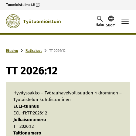
Tuomioistuimet.fi
Skip to content -saavutettavuusohje
Haku
Suomi
Etusivu
Ratkaisut
TT 2026:12
TT 2026:12
Hyvityssakko – Työrauhavelvollisuuden rikkominen –
Työtaistelun kohdistuminen
ECLI-tunnus
ECLI:FI:TT:2026:12
Julkaisunumero
TT 2026:12
Taltionumero