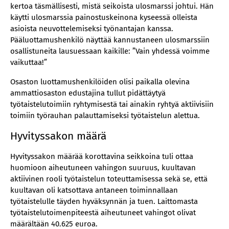
kertoa täsmällisesti, mistä seikoista ulosmarssi johtui. Hän
käytti ulosmarssia painostuskeinona kyseessä olleista
asioista neuvottelemiseksi työnantajan kanssa.
Pääluottamushenkilö näyttää kannustaneen ulosmarssiin
osallistuneita lausuessaan kaikille: ”Vain yhdessä voimme
vaikuttaa!”
Osaston luottamushenkilöiden olisi paikalla olevina
ammattiosaston edustajina tullut pidättäytyä
työtaistelutoimiin ryhtymisestä tai ainakin ryhtyä aktiivisiin
toimiin työrauhan palauttamiseksi työtaistelun alettua.
Hyvityssakon määrä
Hyvityssakon määrää korottavina seikkoina tuli ottaa
huomioon aiheutuneen vahingon suuruus, kuultavan
aktiivinen rooli työtaistelun toteuttamisessa sekä se, että
kuultavan oli katsottava antaneen toiminnallaan
työtaistelulle täyden hyväksynnän ja tuen. Laittomasta
työtaistelutoimenpiteestä aiheutuneet vahingot olivat
määrältään 40.625 euroa.