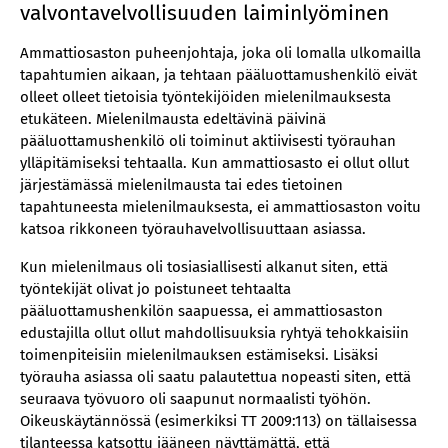
valvontavelvollisuuden laiminlyöminen
Ammattiosaston puheenjohtaja, joka oli lomalla ulkomailla
tapahtumien aikaan, ja tehtaan pääluottamushenkilö eivät
olleet olleet tietoisia työntekijöiden mielenilmauksesta
etukäteen. Mielenilmausta edeltävinä päivinä
pääluottamushenkilö oli toiminut aktiivisesti työrauhan
ylläpitämiseksi tehtaalla. Kun ammattiosasto ei ollut ollut
järjestämässä mielenilmausta tai edes tietoinen
tapahtuneesta mielenilmauksesta, ei ammattiosaston voitu
katsoa rikkoneen työrauhavelvollisuuttaan asiassa.
Kun mielenilmaus oli tosiasiallisesti alkanut siten, että
työntekijät olivat jo poistuneet tehtaalta
pääluottamushenkilön saapuessa, ei ammattiosaston
edustajilla ollut ollut mahdollisuuksia ryhtyä tehokkaisiin
toimenpiteisiin mielenilmauksen estämiseksi. Lisäksi
työrauha asiassa oli saatu palautettua nopeasti siten, että
seuraava työvuoro oli saapunut normaalisti työhön.
Oikeuskäytännössä (esimerkiksi TT 2009:113) on tällaisessa
tilanteessa katsottu jääneen näyttämättä, että