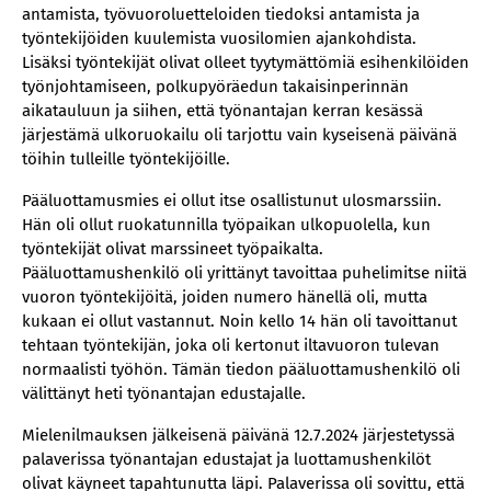
antamista, työvuoroluetteloiden tiedoksi antamista ja
työntekijöiden kuulemista vuosilomien ajankohdista.
Lisäksi työntekijät olivat olleet tyytymättömiä esihenkilöiden
työnjohtamiseen, polkupyöräedun takaisinperinnän
aikatauluun ja siihen, että työnantajan kerran kesässä
järjestämä ulkoruokailu oli tarjottu vain kyseisenä päivänä
töihin tulleille työntekijöille.
Pääluottamusmies ei ollut itse osallistunut ulosmarssiin.
Hän oli ollut ruokatunnilla työpaikan ulkopuolella, kun
työntekijät olivat marssineet työpaikalta.
Pääluottamushenkilö oli yrittänyt tavoittaa puhelimitse niitä
vuoron työntekijöitä, joiden numero hänellä oli, mutta
kukaan ei ollut vastannut. Noin kello 14 hän oli tavoittanut
tehtaan työntekijän, joka oli kertonut iltavuoron tulevan
normaalisti työhön. Tämän tiedon pääluottamushenkilö oli
välittänyt heti työnantajan edustajalle.
Mielenilmauksen jälkeisenä päivänä 12.7.2024 järjestetyssä
palaverissa työnantajan edustajat ja luottamushenkilöt
olivat käyneet tapahtunutta läpi. Palaverissa oli sovittu, että