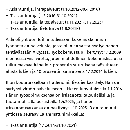
− Asiantuntija, infrapalvelut (1.10.2012-30.4.2016)
− IT-asiantuntija (1.5.2016-31.10.2021)
− IT-asiantuntija, laitepalvelut (1.11.2021-31.7.2023)
− IT-asiantuntija, tietoturva (1.8.2023-)
A:lla oli yhtiöön töihin tullessaan kokemusta muun
työnantajan palvelusta, josta oli olennaista hyötyä hänen
tehtävässään X Oy:ssä. Työkokemusta oli kertynyt 1.12.2009
mennessä viisi vuotta, joten mahdollinen kokemuslisä olisi
tullut maksaa hänelle 5 prosentin suuruisena työsuhteen
alusta lukien ja 10 prosentin suuruisena 1.12.2014 lukien.
B on koulutukseltaan tradenomi, tietojenkäsittely. Hän on
siirtynyt yhtiön palvelukseen liikkeen luovutuksella 1.1.2014.
Hänen työsopimuksensa on irtisanottu taloudellisilla ja
tuotannollisilla perusteilla 1.4.2025, ja hänen
irtisanomisaikansa on päättynyt 1.10.2025. B on toiminut
yhtiössä seuraavilla ammattinimikkeillä:
− IT-asiantuntija (1.1.2014-31.10.2021)