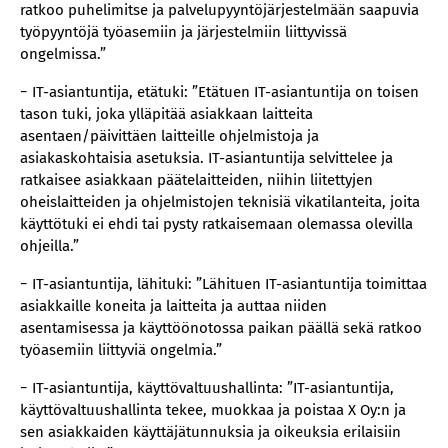
ratkoo puhelimitse ja palvelupyyntöjärjestelmään saapuvia
työpyyntöjä työasemiin ja järjestelmiin liittyvissä
ongelmissa.”
− IT-asiantuntija, etätuki: ”Etätuen IT-asiantuntija on toisen
tason tuki, joka ylläpitää asiakkaan laitteita
asentaen/päivittäen laitteille ohjelmistoja ja
asiakaskohtaisia asetuksia. IT-asiantuntija selvittelee ja
ratkaisee asiakkaan päätelaitteiden, niihin liitettyjen
oheislaitteiden ja ohjelmistojen teknisiä vikatilanteita, joita
käyttötuki ei ehdi tai pysty ratkaisemaan olemassa olevilla
ohjeilla.”
− IT-asiantuntija, lähituki: ”Lähituen IT-asiantuntija toimittaa
asiakkaille koneita ja laitteita ja auttaa niiden
asentamisessa ja käyttöönotossa paikan päällä sekä ratkoo
työasemiin liittyviä ongelmia.”
− IT-asiantuntija, käyttövaltuushallinta: ”IT-asiantuntija,
käyttövaltuushallinta tekee, muokkaa ja poistaa X Oy:n ja
sen asiakkaiden käyttäjätunnuksia ja oikeuksia erilaisiin