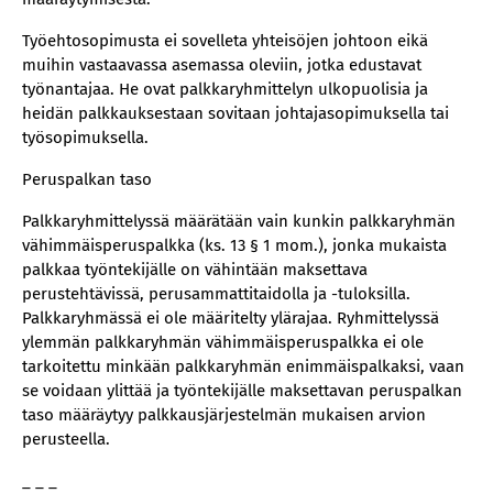
Työehtosopimusta ei sovelleta yhteisöjen johtoon eikä
muihin vastaavassa asemassa oleviin, jotka edustavat
työnantajaa. He ovat palkkaryhmittelyn ulkopuolisia ja
heidän palkkauksestaan sovitaan johtajasopimuksella tai
työsopimuksella.
Peruspalkan taso
Palkkaryhmittelyssä määrätään vain kunkin palkkaryhmän
vähimmäisperuspalkka (ks. 13 § 1 mom.), jonka mukaista
palkkaa työntekijälle on vähintään maksettava
perustehtävissä, perusammattitaidolla ja -tuloksilla.
Palkkaryhmässä ei ole määritelty ylärajaa. Ryhmittelyssä
ylemmän palkkaryhmän vähimmäisperuspalkka ei ole
tarkoitettu minkään palkkaryhmän enimmäispalkaksi, vaan
se voidaan ylittää ja työntekijälle maksettavan peruspalkan
taso määräytyy palkkausjärjestelmän mukaisen arvion
perusteella.
_ _ _