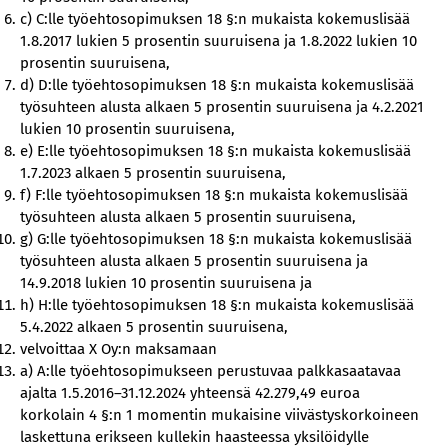
c) C:lle työehtosopimuksen 18 §:n mukaista kokemuslisää
1.8.2017 lukien 5 prosentin suuruisena ja 1.8.2022 lukien 10
prosentin suuruisena,
d) D:lle työehtosopimuksen 18 §:n mukaista kokemuslisää
työsuhteen alusta alkaen 5 prosentin suuruisena ja 4.2.2021
lukien 10 prosentin suuruisena,
e) E:lle työehtosopimuksen 18 §:n mukaista kokemuslisää
1.7.2023 alkaen 5 prosentin suuruisena,
f) F:lle työehtosopimuksen 18 §:n mukaista kokemuslisää
työsuhteen alusta alkaen 5 prosentin suuruisena,
g) G:lle työehtosopimuksen 18 §:n mukaista kokemuslisää
työsuhteen alusta alkaen 5 prosentin suuruisena ja
14.9.2018 lukien 10 prosentin suuruisena ja
h) H:lle työehtosopimuksen 18 §:n mukaista kokemuslisää
5.4.2022 alkaen 5 prosentin suuruisena,
velvoittaa X Oy:n maksamaan
a) A:lle työehtosopimukseen perustuvaa palkkasaatavaa
ajalta 1.5.2016–31.12.2024 yhteensä 42.279,49 euroa
korkolain 4 §:n 1 momentin mukaisine viivästyskorkoineen
laskettuna erikseen kullekin haasteessa yksilöidylle