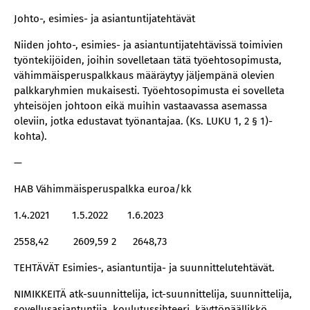
Johto-, esimies- ja asiantuntijatehtävät
Niiden johto-, esimies- ja asiantuntijatehtävissä toimivien
työntekijöiden, joihin sovelletaan tätä työehtosopimusta,
vähimmäisperuspalkkaus määräytyy jäljempänä olevien
palkkaryhmien mukaisesti. Työehtosopimusta ei sovelleta
yhteisöjen johtoon eikä muihin vastaavassa asemassa
oleviin, jotka edustavat työnantajaa. (Ks. LUKU 1, 2 § 1)-
kohta).
—
HAB Vähimmäisperuspalkka euroa/kk
1.4.2021 1.5.2022 1.6.2023
2558,42 2609,59 2 2648,73
TEHTÄVÄT Esimies-, asiantuntija- ja suunnittelutehtävät.
NIMIKKEITÄ atk-suunnittelija, ict-suunnittelija, suunnittelija,
sovellusasiantuntija, koulutussihteeri, käyttöpäällikkö,