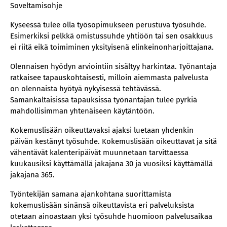
Soveltamisohje
Kyseessä tulee olla työsopimukseen perustuva työsuhde.
Esimerkiksi pelkkä omistussuhde yhtiöön tai sen osakkuus
ei riitä eikä toimiminen yksityisenä elinkeinonharjoittajana.
Olennaisen hyödyn arviointiin sisältyy harkintaa. Työnantaja
ratkaisee tapauskohtaisesti, milloin aiemmasta palvelusta
on olennaista hyötyä nykyisessä tehtävässä.
Samankaltaisissa tapauksissa työnantajan tulee pyrkiä
mahdollisimman yhtenäiseen käytäntöön.
Kokemuslisään oikeuttavaksi ajaksi luetaan yhdenkin
päivän kestänyt työsuhde. Kokemuslisään oikeuttavat ja sitä
vähentävät kalenteripäivät muunnetaan tarvittaessa
kuukausiksi käyttämällä jakajana 30 ja vuosiksi käyttämällä
jakajana 365.
Työntekijän samana ajankohtana suorittamista
kokemuslisään sinänsä oikeuttavista eri palveluksista
otetaan ainoastaan yksi työsuhde huomioon palvelusaikaa