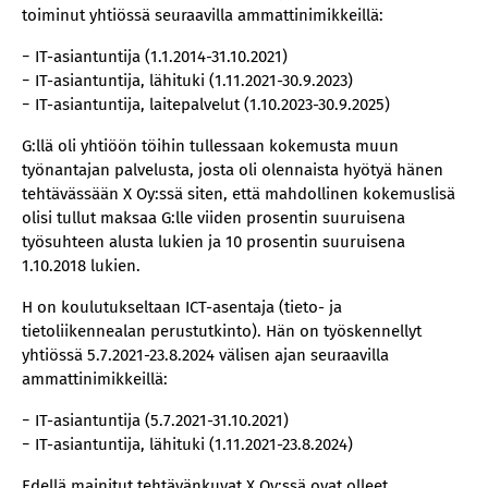
toiminut yhtiössä seuraavilla ammattinimikkeillä:
− IT-asiantuntija (1.1.2014-31.10.2021)
− IT-asiantuntija, lähituki (1.11.2021-30.9.2023)
− IT-asiantuntija, laitepalvelut (1.10.2023-30.9.2025)
G:llä oli yhtiöön töihin tullessaan kokemusta muun
työnantajan palvelusta, josta oli olennaista hyötyä hänen
tehtävässään X Oy:ssä siten, että mahdollinen kokemuslisä
olisi tullut maksaa G:lle viiden prosentin suuruisena
työsuhteen alusta lukien ja 10 prosentin suuruisena
1.10.2018 lukien.
H on koulutukseltaan ICT-asentaja (tieto- ja
tietoliikennealan perustutkinto). Hän on työskennellyt
yhtiössä 5.7.2021-23.8.2024 välisen ajan seuraavilla
ammattinimikkeillä:
− IT-asiantuntija (5.7.2021-31.10.2021)
− IT-asiantuntija, lähituki (1.11.2021-23.8.2024)
Edellä mainitut tehtävänkuvat X Oy:ssä ovat olleet