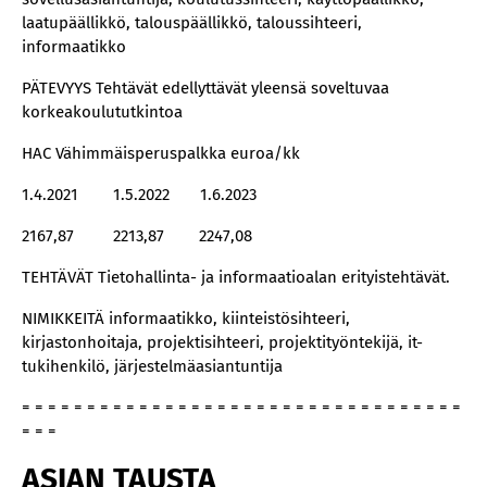
laatupäällikkö, talouspäällikkö, taloussihteeri,
informaatikko
PÄTEVYYS Tehtävät edellyttävät yleensä soveltuvaa
korkeakoulututkintoa
HAC Vähimmäisperuspalkka euroa/kk
1.4.2021 1.5.2022 1.6.2023
2167,87 2213,87 2247,08
TEHTÄVÄT Tietohallinta- ja informaatioalan erityistehtävät.
NIMIKKEITÄ informaatikko, kiinteistösihteeri,
kirjastonhoitaja, projektisihteeri, projektityöntekijä, it-
tukihenkilö, järjestelmäasiantuntija
= = = = = = = = = = = = = = = = = = = = = = = = = = = = = = = = = =
= = =
ASIAN TAUSTA