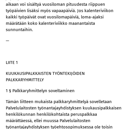
aikaan voi sisältyä vuosiloman pituudesta riippuen
työpäivien lisäksi myös vapaapäiviä. Jos kalenteriviikon
kaikki työpäivät ovat vuosilomapäiviä, loma-ajaksi
määrätään koko kalenteriviikko maanantaista
sunnuntaihin.
—
LIITE 1
KUUKAUSIPALKKAISTEN TYÖNTEKIJÖIDEN
PALKKARYHMITTELY
1 § Palkkaryhmittelyn soveltaminen
Tämän liitteen mukaista palkkaryhmittelyä sovelletaan
Palvelulaitosten työnantajayhdistyksen kuukausipalkkaisen
henkilökunnan henkilökohtaista peruspalkkaa
määrättäessä, ellei muussa Palvelulaitosten
työnantajayhdistyksen työehtosopimuksessa ole toisin