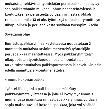
mukaisista tehtävistä, työntekijän peruspalkka määräytyy
sen palkkaryhmän mukaan, johon hänet tehtäviensä ja
koulutuksensa perusteella voidaan rinnastaa. Mikäli
rinnastusnimikettä ei ole, työntekijä on palkkaryhmittelyn
ulkopuolinen ja peruspalkasta sovitaan työsopimuksella.
Soveltamisohje
Rinnastuspalkkaryhmää käytettäessä noudatetaan 2
momentin mukaista arviointimenettelyä työntekijän
peruspalkkaa määritettäessä. Myös palkkaryhmittelyn
ulkopuolisten työntekijöiden osalta noudatetaan
tarkoituksenmukaista palkkaporrastusta ja soveltuvin osin
edellä mainittua arviointimenettelyä.
4 mom. Kokonaispalkka
Työntekijälle, jonka palkkaa ei ole määrätty
palkkaryhmittelyliitteessä ja jolle ei löydy myöskään 3
momentissa mainittua rinnastuspalkkaryhmää, voidaan
sopia maksettavaksi kokonaispalkkaa, joka voi sisältää