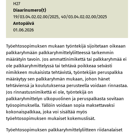
H27
Diaarinumero(t)
19/03.04.02.02.00/2025, 40/03.04.02.02.00/2025
Antopäivä
01.06.2026
Työehtosopimuksen mukaan työntekijä sijoitetaan oikeaan
palkkaryhmään palkkaryhmittelyliitteessä tarkemmin
määrätyin tavoin. Jos ammattinimikettä tai palkkaryhmää ei
ole palkkaryhmittelyssä tai tehtävä poikkeaa selvästi
nimikkeen mukaisista tehtävistä, työntekijän peruspalkka
määräytyy sen palkkaryhmän mukaan, johon hänet
tehtäviensä ja koulutuksensa perusteella voidaan rinnastaa.
Jos rinnastusnimikettä ei ole, työntekijä on
palkkaryhmittelyn ulkopuolinen ja peruspalkasta sovitaan
työsopimuksella. Tällöin voidaan sopia maksettavaksi
kokonaispalkkaa, joka voi sisältää myös
työehtosopimuksen mukaiset kokemuslisät.
Työehtosopimuksen palkkaryhmittelyliitteen riidanalaiset