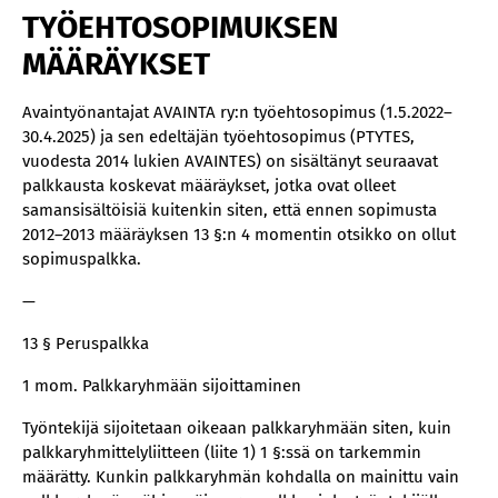
TYÖEHTOSOPIMUKSEN
MÄÄRÄYKSET
Avaintyönantajat AVAINTA ry:n työehtosopimus (1.5.2022–
30.4.2025) ja sen edeltäjän työehtosopimus (PTYTES,
vuodesta 2014 lukien AVAINTES) on sisältänyt seuraavat
palkkausta koskevat määräykset, jotka ovat olleet
samansisältöisiä kuitenkin siten, että ennen sopimusta
2012–2013 määräyksen 13 §:n 4 momentin otsikko on ollut
sopimuspalkka.
—
13 § Peruspalkka
1 mom. Palkkaryhmään sijoittaminen
Työntekijä sijoitetaan oikeaan palkkaryhmään siten, kuin
palkkaryhmittelyliitteen (liite 1) 1 §:ssä on tarkemmin
määrätty. Kunkin palkkaryhmän kohdalla on mainittu vain