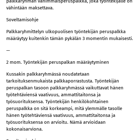
palkkaryhmän vähimmäisperuspalkka, joka työntekijälle on
vähintään maksettava.
Soveltamisohje
Palkkaryhmittelyn ulkopuolisen työntekijän peruspalkka
määräytyy kuitenkin tämän pykälän 3 momentin mukaisesti.
—
2 mom. Työntekijän peruspalkan määräytyminen
Kussakin palkkaryhmässä noudatetaan
tarkoituksenmukaista palkkaporrastusta. Työntekijän
peruspalkan tasoon palkkaryhmässä vaikuttavat hänen
työtehtäviensä vaativuus, ammattitaitonsa ja
työsuorituksensa. Työntekijän henkilökohtainen
peruspalkka on sitä korkeampi, mitä ylemmälle tasolle
hänen työtehtäviensä vaativuus, ammattitaitonsa ja
työsuorituksensa on arvioitu. Nämä arvioidaan
kokonaisarviona.