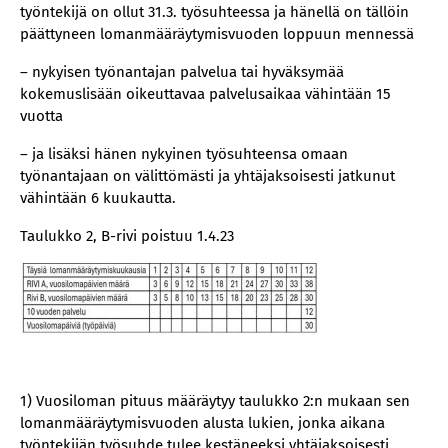
työntekijä on ollut 31.3. työsuhteessa ja hänellä on tällöin
päättyneen lomanmääräytymisvuoden loppuun mennessä
– nykyisen työnantajan palvelua tai hyväksymää
kokemuslisään oikeuttavaa palvelusaikaa vähintään 15
vuotta
– ja lisäksi hänen nykyinen työsuhteensa omaan
työnantajaan on välittömästi ja yhtäjaksoisesti jatkunut
vähintään 6 kuukautta.
Taulukko 2, B-rivi poistuu 1.4.23
1) Vuosiloman pituus määräytyy taulukko 2:n mukaan sen
lomanmääräytymisvuoden alusta lukien, jonka aikana
työntekijän työsuhde tulee kestäneeksi yhtäjaksoisesti