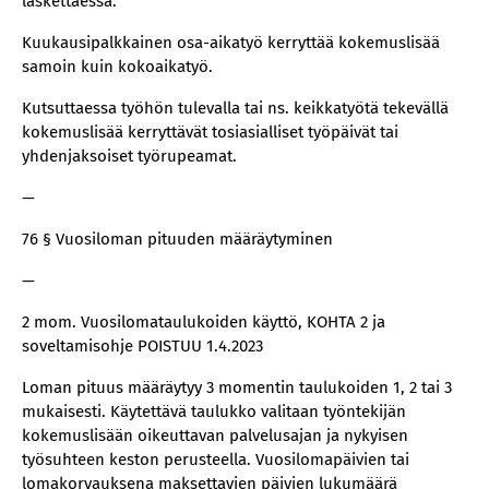
laskettaessa.
Kuukausipalkkainen osa-aikatyö kerryttää kokemuslisää
samoin kuin kokoaikatyö.
Kutsuttaessa työhön tulevalla tai ns. keikkatyötä tekevällä
kokemuslisää kerryttävät tosiasialliset työpäivät tai
yhdenjaksoiset työrupeamat.
—
76 § Vuosiloman pituuden määräytyminen
—
2 mom. Vuosilomataulukoiden käyttö, KOHTA 2 ja
soveltamisohje POISTUU 1.4.2023
Loman pituus määräytyy 3 momentin taulukoiden 1, 2 tai 3
mukaisesti. Käytettävä taulukko valitaan työntekijän
kokemuslisään oikeuttavan palvelusajan ja nykyisen
työsuhteen keston perusteella. Vuosilomapäivien tai
lomakorvauksena maksettavien päivien lukumäärä