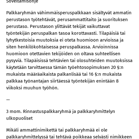
Soveltamisohje
Palkkaryhmän vähimmäisperuspalkkaan sisältyvät ammatin
perustason työtehtävät, perusammattitaito ja suorituksen
perustaso. Perustason ylittävät tekijät vaikuttavat
työntekijän peruspalkan tasoa korottavasti. Tilapäisiä tai
lyhytkestoisia muutoksia ei oteta huomioon arvioissa ja
siten henkilökohtaisessa peruspalkassa. Arvioinnissa
huomioon otettavien tekijöiden on oltava suhteellisen
pysyviä. Tilapäisissä tehtävien tai olosuhteiden muutoksissa
käytetään tarvittaessa tämän työehtosopimuksen 20 §:n
mukaista määräaikaista palkanlisää tai 16 §:n mukaista
palkkaa työnantajan siirtäessä työntekijän enintään 8
viikoksi muuhun työhön.
—
3 mom. Rinnastuspalkkaryhmä ja palkkaryhmittelyn
ulkopuoliset
Mikäli ammattinimikettä tai palkkaryhmää ei ole
palkkaryhmittelyssä tai tehtävä poikkeaa selvästi nimikkeen