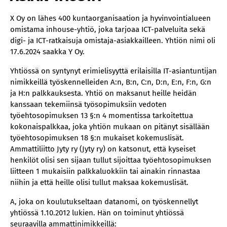
X Oy on lähes 400 kuntaorganisaation ja hyvinvointialueen
omistama inhouse-yhtiö, joka tarjoaa ICT-palveluita sekä
digi- ja ICT-ratkaisuja omistaja-asiakkailleen. Yhtiön nimi oli
17.6.2024 saakka Y Oy.
Yhtiössä on syntynyt erimielisyyttä erilaisilla IT-asiantuntijan
nimikkeillä työskennelleiden A:n, B:n, C:n, D:n, E:n, F:n, G:n
ja H:n palkkauksesta. Yhtiö on maksanut heille heidän
kanssaan tekemiinsä työsopimuksiin vedoten
työehtosopimuksen 13 §:n 4 momentissa tarkoitettua
kokonaispalkkaa, joka yhtiön mukaan on pitänyt sisällään
työehtosopimuksen 18 §:n mukaiset kokemuslisät.
Ammattiliitto Jyty ry (Jyty ry) on katsonut, että kyseiset
henkilöt olisi sen sijaan tullut sijoittaa työehtosopimuksen
liitteen 1 mukaisiin palkkaluokkiin tai ainakin rinnastaa
niihin ja että heille olisi tullut maksaa kokemuslisät.
A, joka on koulutukseltaan datanomi, on työskennellyt
yhtiössä 1.10.2012 lukien. Hän on toiminut yhtiössä
seuraavilla ammattinimikkeillä: