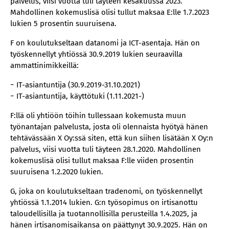
palvelus, viisi vuotta tuli täyteen kesäkuussa 2023.
Mahdollinen kokemuslisä olisi tullut maksaa E:lle 1.7.2023
lukien 5 prosentin suuruisena.
F on koulutukseltaan datanomi ja ICT-asentaja. Hän on
työskennellyt yhtiössä 30.9.2019 lukien seuraavilla
ammattinimikkeillä:
− IT-asiantuntija (30.9.2019-31.10.2021)
− IT-asiantuntija, käyttötuki (1.11.2021-)
F:llä oli yhtiöön töihin tullessaan kokemusta muun
työnantajan palvelusta, josta oli olennaista hyötyä hänen
tehtävässään X Oy:ssä siten, että kun siihen lisätään X Oy:n
palvelus, viisi vuotta tuli täyteen 28.1.2020. Mahdollinen
kokemuslisä olisi tullut maksaa F:lle viiden prosentin
suuruisena 1.2.2020 lukien.
G, joka on koulutukseltaan tradenomi, on työskennellyt
yhtiössä 1.1.2014 lukien. G:n työsopimus on irtisanottu
taloudellisilla ja tuotannollisilla perusteilla 1.4.2025, ja
hänen irtisanomisaikansa on päättynyt 30.9.2025. Hän on