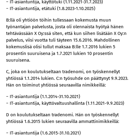
− IT-asiantuntija, käyttötuki (1.11.2021-31.7.2023)
− IT-asiantuntija, etätuki (1.8.2023-1.10.2025)
B:llä oli yhtiöön töihin tullessaan kokemusta muun
työnantajan palvelusta, josta oli olennaista hyötyä hänen
tehtävässään X Oy:ssä siten, että kun siihen lisätään X Oy:n
palvelus, viisi vuotta tuli täyteen 15.6.2016. Mahdollinen
kokemuslisä olisi tullut maksaa B:lle 1.7.2016 lukien 5
prosentin suuruisena ja 1.7.2021 lukien 10 prosentin
suuruisena.
C, joka on koulutukseltaan tradenomi, on työskennellyt
yhtiössä 1.1.2014 lukien. C:n työsuhde on päättynyt 9.9.2023.
Hän on toiminut yhtiössä seuraavilla nimikkeillä:
− IT-asiantuntija (1.1.2014-31.10.2021)
− IT-asiantuntija, käyttövaltuushallinta (1.11.2021-9.9.2023)
D on koulutukseltaan tradenomi. Hän on työskennellyt
yhtiössä 1.6.2015 lukien seuraavilla ammattinimikkeillä:
− IT-asiantuntija (1.6.2015-31.10.2021)