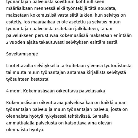
työnantajan palvelusta sovittuun kohtuulliseen
määräaikaan mennessä eikä työntekijä tätä noudata,
maksetaan kokemuslisä vasta siitä lukien, kun selvitys on
esitetty. Jos määräaikaa ei ole asetettu ja selvitys muun
työnantajan palvelusta esitetään jälkikäteen, tähän
palvelukseen perustuvaa kokemuslisää maksetaan enintään
2 vuoden ajalta takautuvasti selvityksen esittämisestä.
Soveltamisohje
Luotettavalla selvityksellä tarkoitetaan yleensä työtodistusta
tai muuta muun työnantajan antamaa kirjallista selvitystä
työsuhteen kestosta.
4 mom. Kokemuslisään oikeuttava palvelusaika
Kokemuslisään oikeuttavaa palvelusaikaa on kaikki oman
työnantajan palvelu ja muun työnantajan palvelu, josta on
olennaista hyötyä nykyisessä tehtävässä. Samalla
ammattialalla palvelusta on katsottava aina olevan
olennaista hyötyä.