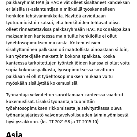
palkkaryhmät HAB ja HAC eivät olleet sisältäneet kahdeksan
erilaisilla IT-asiantuntijan nimikkeillä työskennelleen
henkilön tehtävänimikkeitä. Näyttöä arvioituaan
työtuomioistuin katsoi, että henkilöiden tehtävät olivat
olleet rinnastettavissa palkkaryhmään HAC. Kokonaispalkan
maksaminen kanteessa mainituille henkilöille ei ollut
työehtosopimuksen mukaista. Kokemuslisien
sisällyttäminen palkkaan oli mahdollista ainoastaan silloin,
kun työntekijälle maksettiin kokonaispalkkaa. Koska
kanteessa tarkoitettujen työntekijöiden kanssa ei ollut voitu
sopia kokonaispalkasta, työsopimuksessa sovittuun
palkkaan ei ollut työehtosopimuksen mukaan voitu
myöskään sisällyttää kokemuslisiä.
Työnantaja velvoitettiin suorittamaan kanteessa vaaditut
kokemuslisät. Lisäksi työnantaja tuomittiin
työehtosopimuksen rikkomisesta ja selvitystilassa oleva
työnantajajärjestö valvontavelvollisuuden laiminlyömisestä
hyvityssakkoon. (ks. TT 2021:58 ja TT 2015:10)
Asia