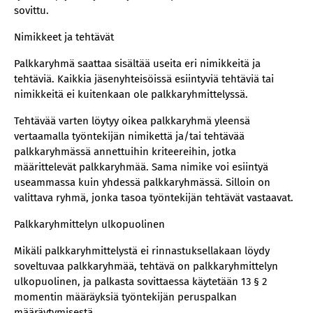
sovittu.
Nimikkeet ja tehtävät
Palkkaryhmä saattaa sisältää useita eri nimikkeitä ja
tehtäviä. Kaikkia jäsenyhteisöissä esiintyviä tehtäviä tai
nimikkeitä ei kuitenkaan ole palkkaryhmittelyssä.
Tehtävää varten löytyy oikea palkkaryhmä yleensä
vertaamalla työntekijän nimikettä ja/tai tehtävää
palkkaryhmässä annettuihin kriteereihin, jotka
määrittelevät palkkaryhmää. Sama nimike voi esiintyä
useammassa kuin yhdessä palkkaryhmässä. Silloin on
valittava ryhmä, jonka tasoa työntekijän tehtävät vastaavat.
Palkkaryhmittelyn ulkopuolinen
Mikäli palkkaryhmittelystä ei rinnastuksellakaan löydy
soveltuvaa palkkaryhmää, tehtävä on palkkaryhmittelyn
ulkopuolinen, ja palkasta sovittaessa käytetään 13 § 2
momentin määräyksiä työntekijän peruspalkan
määräytymisestä.