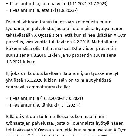
− IT-asiantuntija, laitepalvelut (1.11.2021-31.7.2023)
− IT-asiantuntija, etätuki (1.8.2023-)
D:llä oli yhtiöön töihin tullessaan kokemusta muun
työnantajan palvelusta, josta oli olennaista hyötyä hänen
tehtävässään X Oy:ssä siten, että kun siihen lisätään X Oy:n
palvelus, viisi vuotta tuli täyteen 4.2.2016. Mahdollinen
kokemuslisä olisi tullut maksaa D:lle viiden prosentin
suuruisena 1.3.2016 lukien ja 10 prosentin suuruisena
1.3.2021 lukien.
E, joka on koulutukseltaan datanomi, on työskennellyt
yhtiössä 16.3.2020 lukien. Hän on toiminut yhtiössä
seuraavilla ammattinimikkeillä:
− IT-asiantuntija (16.3.2020-31.10.2021)
− IT-asiantuntija, lähituki (1.11.2021-)
E:llä oli yhtiöön töihin tullessa kokemusta muun
työnantajan palvelusta, josta oli olennaista hyötyä hänen
tehtävässään X Oy:ssä siten, että kun siihen lisätään X Oy:n