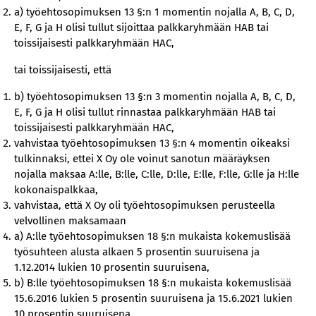
a) työehtosopimuksen 13 §:n 1 momentin nojalla A, B, C, D,
E, F, G ja H olisi tullut sijoittaa palkkaryhmään HAB tai
toissijaisesti palkkaryhmään HAC,
tai toissijaisesti, että
b) työehtosopimuksen 13 §:n 3 momentin nojalla A, B, C, D,
E, F, G ja H olisi tullut rinnastaa palkkaryhmään HAB tai
toissijaisesti palkkaryhmään HAC,
vahvistaa työehtosopimuksen 13 §:n 4 momentin oikeaksi
tulkinnaksi, ettei X Oy ole voinut sanotun määräyksen
nojalla maksaa A:lle, B:lle, C:lle, D:lle, E:lle, F:lle, G:lle ja H:lle
kokonaispalkkaa,
vahvistaa, että X Oy oli työehtosopimuksen perusteella
velvollinen maksamaan
a) A:lle työehtosopimuksen 18 §:n mukaista kokemuslisää
työsuhteen alusta alkaen 5 prosentin suuruisena ja
1.12.2014 lukien 10 prosentin suuruisena,
b) B:lle työehtosopimuksen 18 §:n mukaista kokemuslisää
15.6.2016 lukien 5 prosentin suuruisena ja 15.6.2021 lukien
10 prosentin suuruisena,