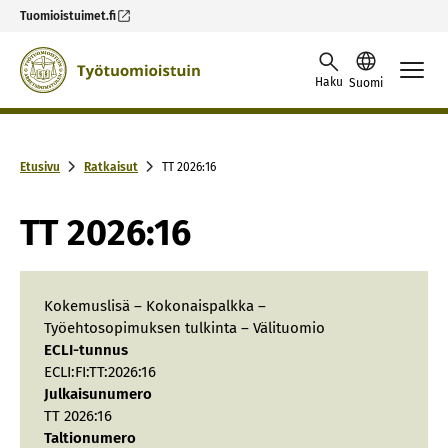
Tuomioistuimet.fi
Skip to content -saavutettavuusohje
Haku
Suomi
Etusivu
Ratkaisut
TT 2026:16
TT 2026:16
Kokemuslisä – Kokonaispalkka –
Työehtosopimuksen tulkinta – Välituomio
ECLI-tunnus
ECLI:FI:TT:2026:16
Julkaisunumero
TT 2026:16
Taltionumero