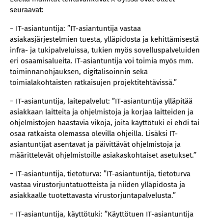
seuraavat:
− IT-asiantuntija: ”IT-asiantuntija vastaa
asiakasjärjestelmien tuesta, ylläpidosta ja kehittämisestä
infra- ja tukipalveluissa, tukien myös sovelluspalveluiden
eri osaamisalueita. IT-asiantuntija voi toimia myös mm.
toiminnanohjauksen, digitalisoinnin sekä
toimialakohtaisten ratkaisujen projektitehtävissä.”
− IT-asiantuntija, laitepalvelut: ”IT-asiantuntija ylläpitää
asiakkaan laitteita ja ohjelmistoja ja korjaa laitteiden ja
ohjelmistojen haastavia vikoja, joita käyttötuki ei ehdi tai
osaa ratkaista olemassa olevilla ohjeilla. Lisäksi IT-
asiantuntijat asentavat ja päivittävät ohjelmistoja ja
määrittelevät ohjelmistoille asiakaskohtaiset asetukset.”
− IT-asiantuntija, tietoturva: ”IT-asiantuntija, tietoturva
vastaa virustorjuntatuotteista ja niiden ylläpidosta ja
asiakkaalle tuotettavasta virustorjuntapalvelusta.”
− IT-asiantuntija, käyttötuki: ”Käyttötuen IT-asiantuntija