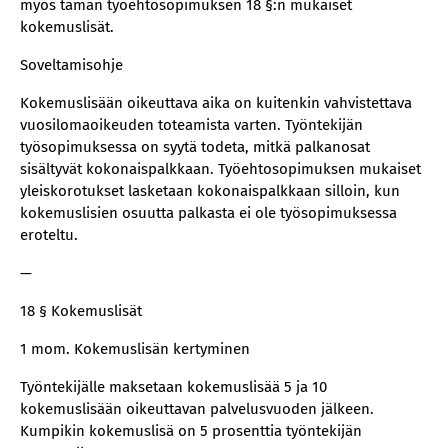
myös tämän työehtosopimuksen 18 §:n mukaiset
kokemuslisät.
Soveltamisohje
Kokemuslisään oikeuttava aika on kuitenkin vahvistettava
vuosilomaoikeuden toteamista varten. Työntekijän
työsopimuksessa on syytä todeta, mitkä palkanosat
sisältyvät kokonaispalkkaan. Työehtosopimuksen mukaiset
yleiskorotukset lasketaan kokonaispalkkaan silloin, kun
kokemuslisien osuutta palkasta ei ole työsopimuksessa
eroteltu.
—
18 § Kokemuslisät
1 mom. Kokemuslisän kertyminen
Työntekijälle maksetaan kokemuslisää 5 ja 10
kokemuslisään oikeuttavan palvelusvuoden jälkeen.
Kumpikin kokemuslisä on 5 prosenttia työntekijän