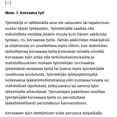
[—]
Mom. 7. Korvaava työ
Työntekijä ei välttämättä aina ole sairauden tai tapaturman
vuoksi täysin työkyvytön. Työntekijälle saattaa olla
mahdollista osoittaa jotakin muuta kuin hänen vakituista
työtään, ns. korvaavaa työtä. Tämän alakohdan määräyksiä
ja ohjeistusta on sovellettava myös silloin, kun alakohdan
tarkoittamaa korvaavaa työtä kutsutaan toisella nimellä.
Korvaavan työn pitää olla tarkoituksenmukaista ja
mahdollisuuksien mukaan työntekijän normaaleja
työtehtäviä vastaavaa työtä tai joskus myös työntekijälle
soveltuvaa koulutusta. Työntekijän työkyvyttömyyttä
koskevassa lääkärintodistuksessa olisi suotavaa kuvata ne
mahdolliset rajoitukset, jotka sairaus tai vamma työn
tekemiselle aiheuttavat. Työnantajan päätöksen osoittaa
työntekijälle korvaavaa työtä on perustuttava
lääketieteellisesti perusteltuun kannanottoon.
Korvaavan työn teettämisen tulee perustua työpaikalla