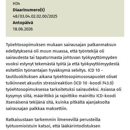
H34
Diaarinumero(t)
48/03.04.02.02.00/2025
Antopäivä
18.06.2026
Työehtosopimuksen mukaan sairausajan palkanmaksun
edellytyksenä oli muun muassa, että työntekijä oli
sairaudesta tai tapaturmasta johtuvan työkyvyttömyyden
vuoksi estynyt tekemästä työtä ja että työkyvyttömyydestä
esitettiin työnantajan hyväksymä selvitys. ICD 10 -
tautiluokituksen aikana työehtosopimusosapuolet olivat
tulkinneet akuutin stressireaktion (ICD 10 -koodi F43.0)
työehtosopimuksessa tarkoitetuksi sairaudeksi. Asiassa oli
kysymys siitä, määrittikö ja rajoittiko mainittu ICD-koodi
itsenäisenä tekijänä sitä, kuinka pitkältä ajanjaksolta
sairausajan palkkaa maksettiin.
Ratkaisustaan tarkemmin ilmenevillä perusteilla
työtuomioistuin katsoi, että lääkärintodistuksen