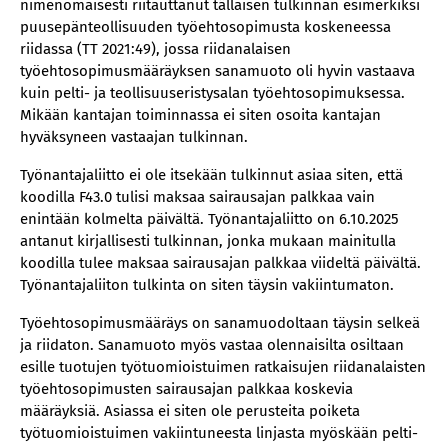
nimenomaisesti riitauttanut tällaisen tulkinnan esimerkiksi
puusepänteollisuuden työehtosopimusta koskeneessa
riidassa (TT 2021:49), jossa riidanalaisen
työehtosopimusmääräyksen sanamuoto oli hyvin vastaava
kuin pelti- ja teollisuuseristysalan työehtosopimuksessa.
Mikään kantajan toiminnassa ei siten osoita kantajan
hyväksyneen vastaajan tulkinnan.
Työnantajaliitto ei ole itsekään tulkinnut asiaa siten, että
koodilla F43.0 tulisi maksaa sairausajan palkkaa vain
enintään kolmelta päivältä. Työnantajaliitto on 6.10.2025
antanut kirjallisesti tulkinnan, jonka mukaan mainitulla
koodilla tulee maksaa sairausajan palkkaa viideltä päivältä.
Työnantajaliiton tulkinta on siten täysin vakiintumaton.
Työehtosopimusmääräys on sanamuodoltaan täysin selkeä
ja riidaton. Sanamuoto myös vastaa olennaisilta osiltaan
esille tuotujen työtuomioistuimen ratkaisujen riidanalaisten
työehtosopimusten sairausajan palkkaa koskevia
määräyksiä. Asiassa ei siten ole perusteita poiketa
työtuomioistuimen vakiintuneesta linjasta myöskään pelti-