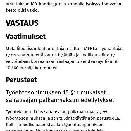
ainuttakaan ICD-koodia, jonka kohdalla työkyvyttömyyden
kesto olisi vakio.
VASTAUS
Vaatimukset
Metalliteollisuudenharjoittajain Liitto – MTHL:n Työnantajat
ry on vaatinut, että kanne hylätään ja Teollisuusliitto ry
velvoitetaan korvaamaan vastaajan oikeudenkäyntikulut
10.460 eurolla korkoineen.
Perusteet
Työehtosopimuksen 15 §:n mukaiset
sairausajan palkanmaksun edellytykset
Työntekijän oikeus sairausajan palkkaan määräytyy
työehtosopimuksen ja sen tulkintakäytännön perusteella.
Pelti- ja teollisuuseristysalan työehtosopimuksen