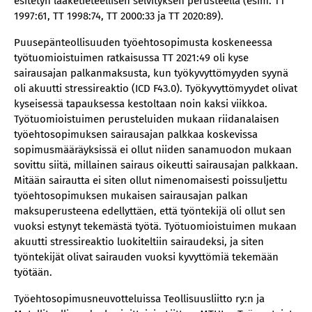
esitetyn lääketieteellisen selvityksen perusteella (esim. TT
1997:61, TT 1998:74, TT 2000:33 ja TT 2020:89).
Puusepänteollisuuden työehtosopimusta koskeneessa
työtuomioistuimen ratkaisussa TT 2021:49 oli kyse
sairausajan palkanmaksusta, kun työkyvyttömyyden syynä
oli akuutti stressireaktio (ICD F43.0). Työkyvyttömyydet olivat
kyseisessä tapauksessa kestoltaan noin kaksi viikkoa.
Työtuomioistuimen perusteluiden mukaan riidanalaisen
työehtosopimuksen sairausajan palkkaa koskevissa
sopimusmääräyksissä ei ollut niiden sanamuodon mukaan
sovittu siitä, millainen sairaus oikeutti sairausajan palkkaan.
Mitään sairautta ei siten ollut nimenomaisesti poissuljettu
työehtosopimuksen mukaisen sairausajan palkan
maksuperusteena edellyttäen, että työntekijä oli ollut sen
vuoksi estynyt tekemästä työtä. Työtuomioistuimen mukaan
akuutti stressireaktio luokiteltiin sairaudeksi, ja siten
työntekijät olivat sairauden vuoksi kyvyttömiä tekemään
työtään.
Työehtosopimusneuvotteluissa Teollisuusliitto ry:n ja