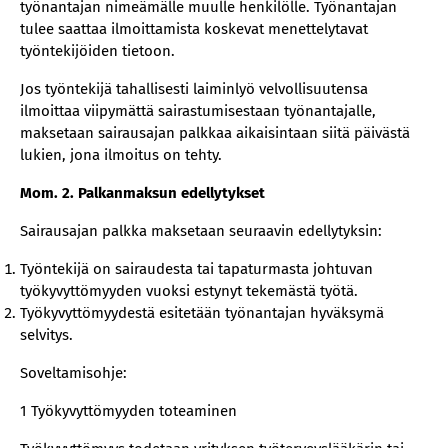
työnantajan nimeämälle muulle henkilölle. Työnantajan
tulee saattaa ilmoittamista koskevat menettelytavat
työntekijöiden tietoon.
Jos työntekijä tahallisesti laiminlyö velvollisuutensa
ilmoittaa viipymättä sairastumisestaan työnantajalle,
maksetaan sairausajan palkkaa aikaisintaan siitä päivästä
lukien, jona ilmoitus on tehty.
Mom. 2. Palkanmaksun edellytykset
Sairausajan palkka maksetaan seuraavin edellytyksin:
Työntekijä on sairaudesta tai tapaturmasta johtuvan
työkyvyttömyyden vuoksi estynyt tekemästä työtä.
Työkyvyttömyydestä esitetään työnantajan hyväksymä
selvitys.
Soveltamisohje:
1 Työkyvyttömyyden toteaminen