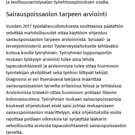
ja teollisuuseristysalan työehtosopimuksen osalta.
Sairauspoissaolon tarpeen arviointi
Vuoden 2017 työeläkeuudistuksesta sovittaessa päätettiin
selvittää mahdollisuudet ottaa käyttöön ohjeistus
sairauspoissaolon tarpeen arvioinnista. Sosiaali- ja
terveysministeriö antoi Työterveyslaitokselle tehtäväksi
kutsua koolle työryhmän. Työryhmän loppuraportin
mukaan työkyvyn arviointi tulee aina tehdä
tapauskohtaisesti ja arvioinnissa tulee ottaa huomioon
työntekijän yksilölliset sekä työhön liittyvät tekijät.
Diagnoosi ei voi itsenäisenä tekijänä määrittää
sairauspoissaolon tarvetta erilaisissa töissä ja tehtävissä.
Arvioinnissa tuleekin ottaa huomioon potilaan tilanne
kokonaisuutena. Työryhmän mukaan sairauspoissaoloja
koskevat ohjeistukset eivät saisi johtaa mekaaniseen
sairauspoissaolon määrittelyyn, eikä ohjeistuksilla voida
rajoittaa potilaan oikeuksia tai syrjäyttää lääkärin
velvollisuutta arvioida tapauskohtaisesti sairauspoissaolon
tarvetta.