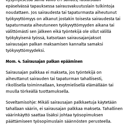
epäselvässä tapauksessa sairausvakuutuslain tulkintoja
noudattaen. Jos sairaudesta tai tapaturmasta aiheutunut
työkyvyttömyys on alkanut jostakin toisesta sairaudesta tai
tapaturmasta aiheutuneen työkyvyttömyyden aikana tai
välittömästi sen jälkeen eikä työntekijä ole ollut välillä
työkykyisenä työssä, katsotaan sairausajanjaksot
sairausajan palkan maksamisen kannalta samaksi
työkyvyttömyydeksi.
Mom. 4. Sairausajan palkan epääminen
Sairausajan palkkaa ei makseta, jos työntekijä on
aiheuttanut sairauden tai tapaturman tahallisesti,
rikollisella toiminnallaan, kevytmielisellä elämällään tai
muulla törkeällä tuottamuksella.
Soveltamisohje: Mikäli sairausajan palkkaetuja käytetään
tahallaan väärin, ei sairausajan palkkaa makseta. Tahallinen
väärinkäyttö saattaa lisäksi johtaa työsopimuksen
päättämiseen työsopimuslain säännösten perusteella.