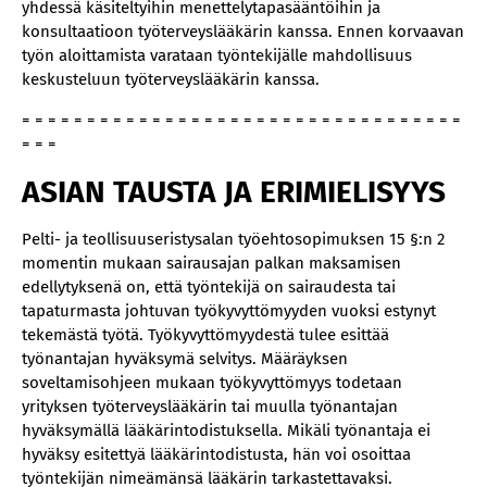
yhdessä käsiteltyihin menettelytapasääntöihin ja
konsultaatioon työterveyslääkärin kanssa. Ennen korvaavan
työn aloittamista varataan työntekijälle mahdollisuus
keskusteluun työterveyslääkärin kanssa.
= = = = = = = = = = = = = = = = = = = = = = = = = = = = = = = = = =
= = =
ASIAN TAUSTA JA ERIMIELISYYS
Pelti- ja teollisuuseristysalan työehtosopimuksen 15 §:n 2
momentin mukaan sairausajan palkan maksamisen
edellytyksenä on, että työntekijä on sairaudesta tai
tapaturmasta johtuvan työkyvyttömyyden vuoksi estynyt
tekemästä työtä. Työkyvyttömyydestä tulee esittää
työnantajan hyväksymä selvitys. Määräyksen
soveltamisohjeen mukaan työkyvyttömyys todetaan
yrityksen työterveyslääkärin tai muulla työnantajan
hyväksymällä lääkärintodistuksella. Mikäli työnantaja ei
hyväksy esitettyä lääkärintodistusta, hän voi osoittaa
työntekijän nimeämänsä lääkärin tarkastettavaksi.