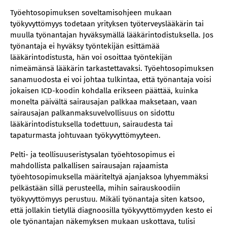
Työehtosopimuksen soveltamisohjeen mukaan
työkyvyttömyys todetaan yrityksen työterveyslääkärin tai
muulla työnantajan hyväksymällä lääkärintodistuksella. Jos
työnantaja ei hyväksy työntekijän esittämää
lääkärintodistusta, hän voi osoittaa työntekijän
nimeämänsä lääkärin tarkastettavaksi. Työehtosopimuksen
sanamuodosta ei voi johtaa tulkintaa, että työnantaja voisi
jokaisen ICD-koodin kohdalla erikseen päättää, kuinka
monelta päivältä sairausajan palkkaa maksetaan, vaan
sairausajan palkanmaksuvelvollisuus on sidottu
lääkärintodistuksella todettuun, sairaudesta tai
tapaturmasta johtuvaan työkyvyttömyyteen.
Pelti- ja teollisuuseristysalan työehtosopimus ei
mahdollista palkallisen sairausajan rajaamista
työehtosopimuksella määriteltyä ajanjaksoa lyhyemmäksi
pelkästään sillä perusteella, mihin sairauskoodiin
työkyvyttömyys perustuu
.
Mikäli työnantaja siten katsoo,
että jollakin tietyllä diagnoosilla työkyvyttömyyden kesto ei
ole työnantajan näkemyksen mukaan uskottava, tulisi