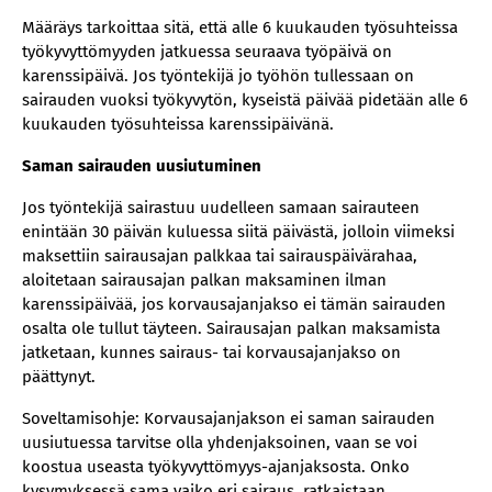
Määräys tarkoittaa sitä, että alle 6 kuukauden työsuhteissa
työkyvyttömyyden jatkuessa seuraava työpäivä on
karenssipäivä. Jos työntekijä jo työhön tullessaan on
sairauden vuoksi työkyvytön, kyseistä päivää pidetään alle 6
kuukauden työsuhteissa karenssipäivänä.
Saman sairauden uusiutuminen
Jos työntekijä sairastuu uudelleen samaan sairauteen
enintään 30 päivän kuluessa siitä päivästä, jolloin viimeksi
maksettiin sairausajan palkkaa tai sairauspäivärahaa,
aloitetaan sairausajan palkan maksaminen ilman
karenssipäivää, jos korvausajanjakso ei tämän sairauden
osalta ole tullut täyteen. Sairausajan palkan maksamista
jatketaan, kunnes sairaus- tai korvausajanjakso on
päättynyt.
Soveltamisohje: Korvausajanjakson ei saman sairauden
uusiutuessa tarvitse olla yhdenjaksoinen, vaan se voi
koostua useasta työkyvyttömyys-ajanjaksosta. Onko
kysymyksessä sama vaiko eri sairaus, ratkaistaan