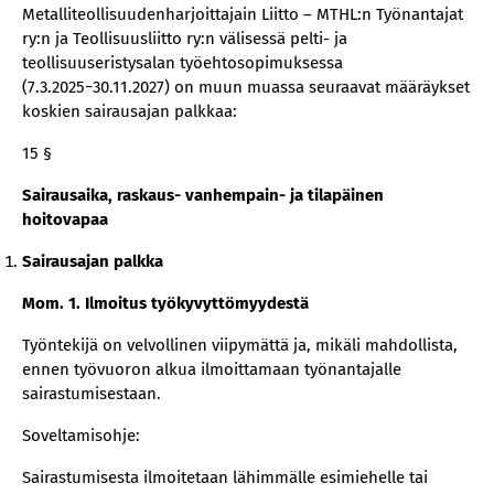
Metalliteollisuudenharjoittajain Liitto – MTHL:n Työnantajat
ry:n ja Teollisuusliitto ry:n välisessä pelti- ja
teollisuuseristysalan työehtosopimuksessa
(7.3.2025−30.11.2027) on muun muassa seuraavat määräykset
koskien sairausajan palkkaa:
15 §
Sairausaika, raskaus- vanhempain- ja tilapäinen
hoitovapaa
Sairausajan palkka
Mom. 1. Ilmoitus työkyvyttömyydestä
Työntekijä on velvollinen viipymättä ja, mikäli mahdollista,
ennen työvuoron alkua ilmoittamaan työnantajalle
sairastumisestaan.
Soveltamisohje:
Sairastumisesta ilmoitetaan lähimmälle esimiehelle tai