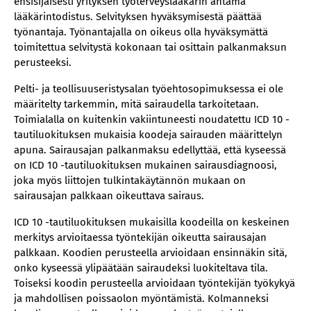
ensisijaisesti yrityksen työterveyslääkärin antama
lääkärintodistus. Selvityksen hyväksymisestä päättää
työnantaja. Työnantajalla on oikeus olla hyväksymättä
toimitettua selvitystä kokonaan tai osittain palkanmaksun
perusteeksi.
Pelti- ja teollisuuseristysalan työehtosopimuksessa ei ole
määritelty tarkemmin, mitä sairaudella tarkoitetaan.
Toimialalla on kuitenkin vakiintuneesti noudatettu ICD 10 -
tautiluokituksen mukaisia koodeja sairauden määrittelyn
apuna. Sairausajan palkanmaksu edellyttää, että kyseessä
on ICD 10 -tautiluokituksen mukainen sairausdiagnoosi,
joka myös liittojen tulkintakäytännön mukaan on
sairausajan palkkaan oikeuttava sairaus.
ICD 10 -tautiluokituksen mukaisilla koodeilla on keskeinen
merkitys arvioitaessa työntekijän oikeutta sairausajan
palkkaan. Koodien perusteella arvioidaan ensinnäkin sitä,
onko kyseessä ylipäätään sairaudeksi luokiteltava tila.
Toiseksi koodin perusteella arvioidaan työntekijän työkykyä
ja mahdollisen poissaolon myöntämistä. Kolmanneksi