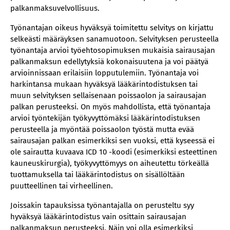
palkanmaksuvelvollisuus.
Työnantajan oikeus hyväksyä toimitettu selvitys on kirjattu
selkeästi määräyksen sanamuotoon. Selvityksen perusteella
työnantaja arvioi työehtosopimuksen mukaisia sairausajan
palkanmaksun edellytyksiä kokonaisuutena ja voi päätyä
arvioinnissaan erilaisiin lopputulemiin. Työnantaja voi
harkintansa mukaan hyväksyä lääkärintodistuksen tai
muun selvityksen sellaisenaan poissaolon ja sairausajan
palkan perusteeksi. On myös mahdollista, että työnantaja
arvioi työntekijän työkyvyttömäksi lääkärintodistuksen
perusteella ja myöntää poissaolon työstä mutta evää
sairausajan palkan esimerkiksi sen vuoksi, että kyseessä ei
ole sairautta kuvaava ICD 10 -koodi (esimerkiksi esteettinen
kauneuskirurgia), työkyvyttömyys on aiheutettu törkeällä
tuottamuksella tai lääkärintodistus on sisällöltään
puutteellinen tai virheellinen.
Joissakin tapauksissa työnantajalla on perusteltu syy
hyväksyä lääkärintodistus vain osittain sairausajan
palkanmaksun perusteeksi. Näin voi olla esimerkiksi