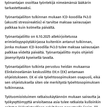
työnantajan osoittaa työntekijä nimeämänsä lääkärin
tarkastettavaksi.
Työnantajaliiton tulkinnan mukaan ICD-koodilla F43.0
(akuutti stressireaktio) ei tarvitse maksaa sairausajan
palkkaa kuin kolmelta päivältä.
Työnantajaliitto on 6.10.2025 allekirjoitetussa
erimielisyyspöytäkirjassa kuitenkin antanut tulkinnan,
jonka mukaan ICD-koodilla F43.0 tulee maksaa sairausajan
palkkaa viideltä päivältä. Työnantajaliitto myös ohjeisti
jäsenyritystä kyseisellä tavalla.
Työnantajaliiton tulkinta perustuu heidän mukaansa
Elinkeinoelämän keskusliitto EK:n (EK) antamaan
ohjeistukseen. EK ei ole työehtosopimuksen osapuoli, eikä
sen ohjeistuksella siten ole merkitystä työehtosopimuksen
tulkinnassa.
Työtuomioistuimen ratkaisukäytännön mukaan sairautta ja
työkyvyttömyyttä arvioitaessa asia tulee ratkaista kulloinkin