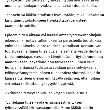
Työkyvyttömyys todetaan yrityksen työterveyslääkärin tai
muulla työnantajan hyväksymällä lääkärintodistuksella.
Taannehtiva lääkärintodistus hyväksytään, mikäli lääkäri on
kirjoittanut todistukseen hyväksyttävät perusteet
taannehtivuudelle.
Epidemioiden aikana voi lääkäri antaa työterveyshoitajalle
oikeuden kirjoittaa tutkimuksensa perusteella todistuksia
enintään kolmeksi vuorokaudeksi kerrallaan. Kertautuvan
todistuksen antajan tulee olla aina sama terveydenhoitaja.
Uusiutumistapauksessa on kiinnitettävä erityistä huomiota
mahdolliseen lääkärinhoidon tarpeeseen. Ennen kuin
hoitajan antamaa todistusta voidaan pitää selvityksenä
työkyvyttömyydestä, hänen tulee todeta yhdessä lääkärin
kanssa tilanteen olevan em. tavalla sellainen, että hoitaja
voi antaa todistuksia työkyvyttömyydestä.
2 Yrityksen terveyspalvelujen käytön ensisijaisuus
Työntekijän tulee käydä ensisijaisesti yrityksen
työterveyslääkärin vastaanotolla. Muun lääkärin kuin