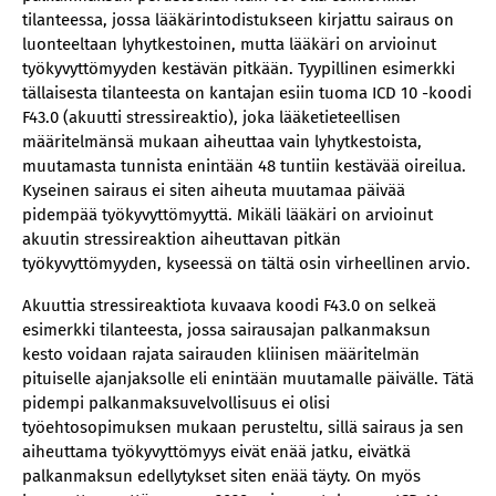
tilanteessa, jossa lääkärintodistukseen kirjattu sairaus on
luonteeltaan lyhytkestoinen, mutta lääkäri on arvioinut
työkyvyttömyyden kestävän pitkään. Tyypillinen esimerkki
tällaisesta tilanteesta on kantajan esiin tuoma ICD 10 -koodi
F43.0 (akuutti stressireaktio), joka lääketieteellisen
määritelmänsä mukaan aiheuttaa vain lyhytkestoista,
muutamasta tunnista enintään 48 tuntiin kestävää oireilua.
Kyseinen sairaus ei siten aiheuta muutamaa päivää
pidempää työkyvyttömyyttä. Mikäli lääkäri on arvioinut
akuutin stressireaktion aiheuttavan pitkän
työkyvyttömyyden, kyseessä on tältä osin virheellinen arvio.
Akuuttia stressireaktiota kuvaava koodi F43.0 on selkeä
esimerkki tilanteesta, jossa sairausajan palkanmaksun
kesto voidaan rajata sairauden kliinisen määritelmän
pituiselle ajanjaksolle eli enintään muutamalle päivälle. Tätä
pidempi palkanmaksuvelvollisuus ei olisi
työehtosopimuksen mukaan perusteltu, sillä sairaus ja sen
aiheuttama työkyvyttömyys eivät enää jatku, eivätkä
palkanmaksun edellytykset siten enää täyty. On myös