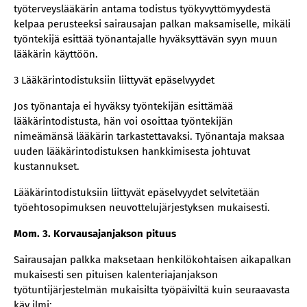
työterveyslääkärin antama todistus työkyvyttömyydestä
kelpaa perusteeksi sairausajan palkan maksamiselle, mikäli
työntekijä esittää työnantajalle hyväksyttävän syyn muun
lääkärin käyttöön.
3 Lääkärintodistuksiin liittyvät epäselvyydet
Jos työnantaja ei hyväksy työntekijän esittämää
lääkärintodistusta, hän voi osoittaa työntekijän
nimeämänsä lääkärin tarkastettavaksi. Työnantaja maksaa
uuden lääkärintodistuksen hankkimisesta johtuvat
kustannukset.
Lääkärintodistuksiin liittyvät epäselvyydet selvitetään
työehtosopimuksen neuvottelujärjestyksen mukaisesti.
Mom. 3. Korvausajanjakson pituus
Sairausajan palkka maksetaan henkilökohtaisen aikapalkan
mukaisesti sen pituisen kalenteriajanjakson
työtuntijärjestelmän mukaisilta työpäiviltä kuin seuraavasta
käy ilmi: