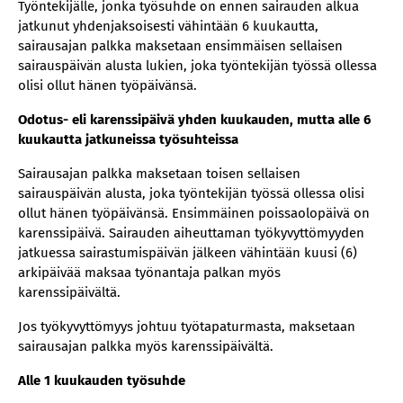
Työntekijälle, jonka työsuhde on ennen sairauden alkua
jatkunut yhdenjaksoisesti vähintään 6 kuukautta,
sairausajan palkka maksetaan ensimmäisen sellaisen
sairauspäivän alusta lukien, joka työntekijän työssä ollessa
olisi ollut hänen työpäivänsä.
Odotus- eli karenssipäivä yhden kuukauden, mutta alle 6
kuukautta jatkuneissa työsuhteissa
Sairausajan palkka maksetaan toisen sellaisen
sairauspäivän alusta, joka työntekijän työssä ollessa olisi
ollut hänen työpäivänsä. Ensimmäinen poissaolopäivä on
karenssipäivä. Sairauden aiheuttaman työkyvyttömyyden
jatkuessa sairastumispäivän jälkeen vähintään kuusi (6)
arkipäivää maksaa työnantaja palkan myös
karenssipäivältä.
Jos työkyvyttömyys johtuu työtapaturmasta, maksetaan
sairausajan palkka myös karenssipäivältä.
Alle 1 kuukauden työsuhde