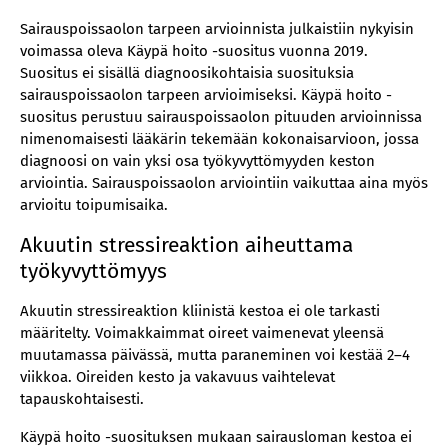
Sairauspoissaolon tarpeen arvioinnista julkaistiin nykyisin
voimassa oleva Käypä hoito -suositus vuonna 2019.
Suositus ei sisällä diagnoosikohtaisia suosituksia
sairauspoissaolon tarpeen arvioimiseksi. Käypä hoito -
suositus perustuu sairauspoissaolon pituuden arvioinnissa
nimenomaisesti lääkärin tekemään kokonaisarvioon, jossa
diagnoosi on vain yksi osa työkyvyttömyyden keston
arviointia. Sairauspoissaolon arviointiin vaikuttaa aina myös
arvioitu toipumisaika.
Akuutin stressireaktion aiheuttama
työkyvyttömyys
Akuutin stressireaktion kliinistä kestoa ei ole tarkasti
määritelty. Voimakkaimmat oireet vaimenevat yleensä
muutamassa päivässä, mutta paraneminen voi kestää 2–4
viikkoa. Oireiden kesto ja vakavuus vaihtelevat
tapauskohtaisesti.
Käypä hoito -suosituksen mukaan sairausloman kestoa ei