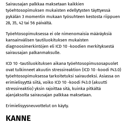
Sairausajan palkkaa maksetaan kaikkien
työehtosopimuksen mukaisten edellytysten täyttyessä
pykälän 3 momentin mukaan työsuhteen kestosta riippuen
28, 35, 42 tai 56 päivältä.
Työehtosopimuksessa ei ole nimenomaisia määräyksiä
kansainvälisen tautiluokituksen mukaisten
diagnoosimerkintöjen eli ICD 10 -koodien merkityksestä
sairausajan palkanmaksulle.
ICD 10 -tautiluokituksen aikana työehtosopimusosapuolet
ovat tulkinneet akuutin stressireaktion (ICD 10 -koodi F43.0)
työehtosopimuksessa tarkoitetuksi sairaudeksi. Asiassa on
erimielisyyttä siitä, voiko ICD 10 -koodi F43.0 (akuutti
stressireaktio) yksin rajoittaa sitä, kuinka pitkältä
ajanjaksolta sairausajan palkkaa maksetaan.
Erimielisyysneuvottelut on käyty.
KANNE