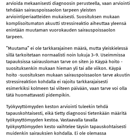
arvioida mekaanisesti diagnoosin perusteella, vaan arviointi
tehdään sairauspoissaolon tarpeen yleisten
arviointiperiaatteiden mukaisesti. Suosituksen mukaan
komplisoitumaton akuutti stressireaktio aiheuttaa yleensä
enintään muutaman vuorokauden sairauspoissaolon
tarpeen.
”Muutama” ei ole tarkkarajainen määrä, mutta yleiskielessä
sillä tarkoitetaan normaalisti noin lukuja 3–9. Useimmissa
tapauksissa sairausloman tarve on siten jo Käypä hoito -
suosituksenkin mukaan hieman yli tai alle viikon. Käypä
hoito -suosituksen mukaan sairauspoissaolon tarve akuutin
stressireaktion kohdalla ei rajoitu tarkkarajaisesti
esimerkiksi kolmeen tai viiteen päivään, vaan tarve voi olla
tätä huomattavasti pidempikin.
Työkyvyttömyyden keston arviointi tuleekin tehdä
tapauskohtaisesti, eikä tietty diagnoosi tietenkään määritä
työkyvyttömyyden kestoa. Vastaavalla tavalla
työkyvyttömyyden kesto vaihtelee täysin tapauskohtaisesti
muidenkin sairauksien kohdalla. Ei ole olemassa