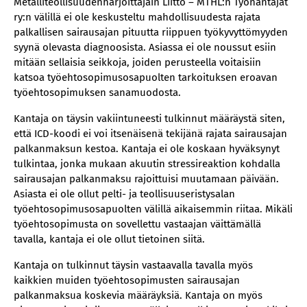
Metalliteollisuudenharjoittajain Liitto – MTHL:n Työnantajat
ry:n välillä ei ole keskusteltu mahdollisuudesta rajata
palkallisen sairausajan pituutta riippuen työkyvyttömyyden
syynä olevasta diagnoosista. Asiassa ei ole noussut esiin
mitään sellaisia seikkoja, joiden perusteella voitaisiin
katsoa työehtosopimusosapuolten tarkoituksen eroavan
työehtosopimuksen sanamuodosta.
Kantaja on täysin vakiintuneesti tulkinnut määräystä siten,
että ICD-koodi ei voi itsenäisenä tekijänä rajata sairausajan
palkanmaksun kestoa. Kantaja ei ole koskaan hyväksynyt
tulkintaa, jonka mukaan akuutin stressireaktion kohdalla
sairausajan palkanmaksu rajoittuisi muutamaan päivään.
Asiasta ei ole ollut pelti- ja teollisuuseristysalan
työehtosopimusosapuolten välillä aikaisemmin riitaa. Mikäli
työehtosopimusta on sovellettu vastaajan väittämällä
tavalla, kantaja ei ole ollut tietoinen siitä.
Kantaja on tulkinnut täysin vastaavalla tavalla myös
kaikkien muiden työehtosopimusten sairausajan
palkanmaksua koskevia määräyksiä. Kantaja on myös