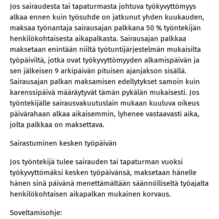
Jos sairaudesta tai tapaturmasta johtuva työkyvyttömyys
alkaa ennen kuin työsuhde on jatkunut yhden kuukauden,
maksaa työnantaja sairausajan palkkana 50 % työntekijän
henkilökohtaisesta aikapalkasta. Sairausajan palkkaa
maksetaan enintään niiltä työtuntijärjestelmän mukaisilta
työpäiviltä, jotka ovat työkyvyttömyyden alkamispäivän ja
sen jälkeisen 9 arkipäivän pituisen ajanjakson sisällä.
Sairausajan palkan maksamisen edellytykset samoin kuin
karenssipäivä määräytyvät tämän pykälän mukaisesti. Jos
työntekijälle sairausvakuutuslain mukaan kuuluva oikeus
päivärahaan alkaa aikaisemmin, lyhenee vastaavasti aika,
jolta palkkaa on maksettava.
Sairastuminen kesken työpäivän
Jos työntekijä tulee sairauden tai tapaturman vuoksi
työkyvyttömäksi kesken työpäivänsä, maksetaan hänelle
hänen sinä päivänä menettämältään säännölliseltä työajalta
henkilökohtaisen aikapalkan mukainen korvaus.
Soveltamisohje: