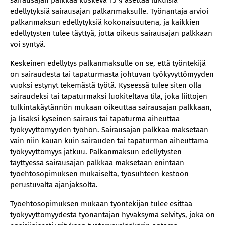
sairausajan palkkaa koskeva 15 § asettaa lukuisia
edellytyksiä sairausajan palkanmaksulle. Työnantaja arvioi
palkanmaksun edellytyksiä kokonaisuutena, ja kaikkien
edellytysten tulee täyttyä, jotta oikeus sairausajan palkkaan
voi syntyä.
Keskeinen edellytys palkanmaksulle on se, että työntekijä
on sairaudesta tai tapaturmasta johtuvan työkyvyttömyyden
vuoksi estynyt tekemästä työtä. Kyseessä tulee siten olla
sairaudeksi tai tapaturmaksi luokiteltava tila, joka liittojen
tulkintakäytännön mukaan oikeuttaa sairausajan palkkaan,
ja lisäksi kyseinen sairaus tai tapaturma aiheuttaa
työkyvyttömyyden työhön. Sairausajan palkkaa maksetaan
vain niin kauan kuin sairauden tai tapaturman aiheuttama
työkyvyttömyys jatkuu. Palkanmaksun edellytysten
täyttyessä sairausajan palkkaa maksetaan enintään
työehtosopimuksen mukaiselta, työsuhteen kestoon
perustuvalta ajanjaksolta.
Työehtosopimuksen mukaan työntekijän tulee esittää
työkyvyttömyydestä työnantajan hyväksymä selvitys, joka on