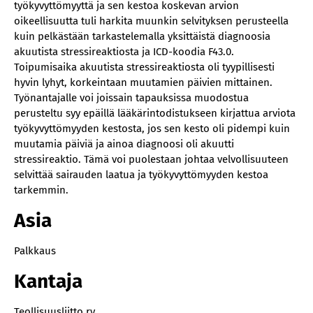
työkyvyttömyyttä ja sen kestoa koskevan arvion
oikeellisuutta tuli harkita muunkin selvityksen perusteella
kuin pelkästään tarkastelemalla yksittäistä diagnoosia
akuutista stressireaktiosta ja ICD-koodia F43.0.
Toipumisaika akuutista stressireaktiosta oli tyypillisesti
hyvin lyhyt, korkeintaan muutamien päivien mittainen.
Työnantajalle voi joissain tapauksissa muodostua
perusteltu syy epäillä lääkärintodistukseen kirjattua arviota
työkyvyttömyyden kestosta, jos sen kesto oli pidempi kuin
muutamia päiviä ja ainoa diagnoosi oli akuutti
stressireaktio. Tämä voi puolestaan johtaa velvollisuuteen
selvittää sairauden laatua ja työkyvyttömyyden kestoa
tarkemmin.
Asia
Palkkaus
Kantaja
Teollisuusliitto ry