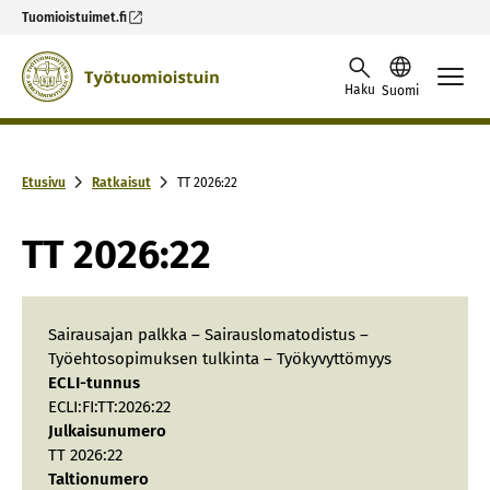
Tuomioistuimet.fi
Skip to content -saavutettavuusohje
Haku
Suomi
Etusivu
Ratkaisut
TT 2026:22
TT 2026:22
Sairausajan palkka – Sairauslomatodistus –
Työehtosopimuksen tulkinta – Työkyvyttömyys
ECLI-tunnus
ECLI:FI:TT:2026:22
Julkaisunumero
TT 2026:22
Taltionumero