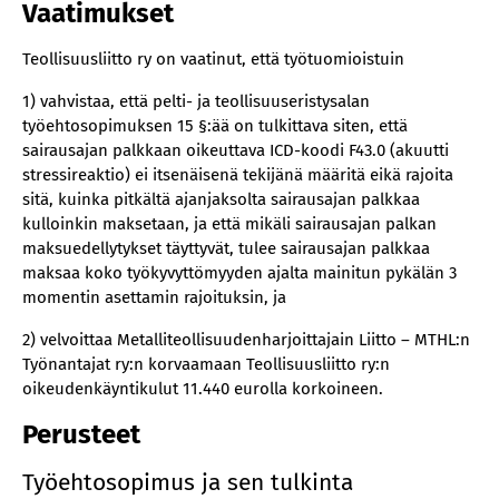
Vaatimukset
Teollisuusliitto ry on vaatinut, että työtuomioistuin
1) vahvistaa, että pelti- ja teollisuuseristysalan
työehtosopimuksen 15 §:ää on tulkittava siten, että
sairausajan palkkaan oikeuttava ICD-koodi F43.0 (akuutti
stressireaktio) ei itsenäisenä tekijänä määritä eikä rajoita
sitä, kuinka pitkältä ajanjaksolta sairausajan palkkaa
kulloinkin maksetaan, ja että mikäli sairausajan palkan
maksuedellytykset täyttyvät, tulee sairausajan palkkaa
maksaa koko työkyvyttömyyden ajalta mainitun pykälän 3
momentin asettamin rajoituksin, ja
2) velvoittaa Metalliteollisuudenharjoittajain Liitto – MTHL:n
Työnantajat ry:n korvaamaan Teollisuusliitto ry:n
oikeudenkäyntikulut 11.440 eurolla korkoineen.
Perusteet
Työehtosopimus ja sen tulkinta