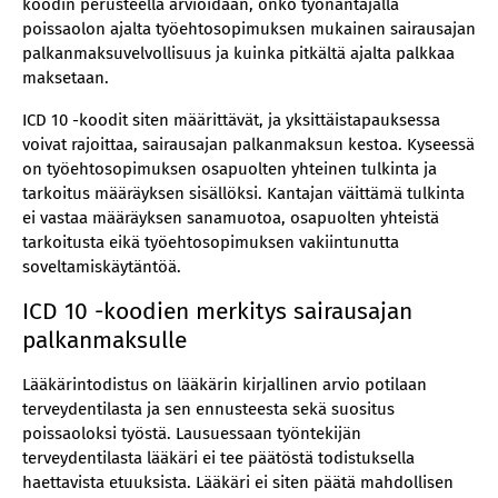
koodin perusteella arvioidaan, onko työnantajalla
poissaolon ajalta työehtosopimuksen mukainen sairausajan
palkanmaksuvelvollisuus ja kuinka pitkältä ajalta palkkaa
maksetaan.
ICD 10 -koodit siten määrittävät, ja yksittäistapauksessa
voivat rajoittaa, sairausajan palkanmaksun kestoa. Kyseessä
on työehtosopimuksen osapuolten yhteinen tulkinta ja
tarkoitus määräyksen sisällöksi. Kantajan väittämä tulkinta
ei vastaa määräyksen sanamuotoa, osapuolten yhteistä
tarkoitusta eikä työehtosopimuksen vakiintunutta
soveltamiskäytäntöä.
ICD 10 -koodien merkitys sairausajan
palkanmaksulle
Lääkärintodistus on lääkärin kirjallinen arvio potilaan
terveydentilasta ja sen ennusteesta sekä suositus
poissaoloksi työstä. Lausuessaan työntekijän
terveydentilasta lääkäri ei tee päätöstä todistuksella
haettavista etuuksista. Lääkäri ei siten päätä mahdollisen