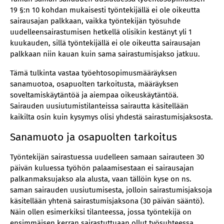
19 §:n 10 kohdan mukaisesti työntekijällä ei ole oikeutta
sairausajan palkkaan, vaikka työntekijän työsuhde
uudelleensairastumisen hetkellä olisikin kestänyt yli 1
kuukauden, sillä työntekijällä ei ole oikeutta sairausajan
palkkaan niin kauan kuin sama sairastumisjakso jatkuu.
Tämä tulkinta vastaa työehtosopimusmääräyksen
sanamuotoa, osapuolten tarkoitusta, määräyksen
soveltamiskäytäntöä ja aiempaa oikeuskäytäntöä.
Sairauden uusiutumistilanteissa sairautta käsitellään
kaikilta osin kuin kysymys olisi yhdestä sairastumisjaksosta.
Sanamuoto ja osapuolten tarkoitus
Työntekijän sairastuessa uudelleen samaan sairauteen 30
päivän kuluessa työhön palaamisestaan ei sairausajan
palkanmaksujakso ala alusta, vaan tällöin kyse on ns.
saman sairauden uusiutumisesta, jolloin sairastumisjaksoja
käsitellään yhtenä sairastumisjaksona (30 päivän sääntö).
Näin ollen esimerkiksi tilanteessa, jossa työntekijä on
ensimmäisen kerran sairastuttuaan ollut työsuhteessa