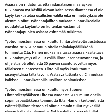
Asiassa on riidatonta, että riidanalaisen määräyksen
tulkinnasta nyt käsillä olevan kaltaisessa tilanteessa ei ole
käyty keskustelua osallisten välillä eikä erimielisyyksiä ole
aiemmin ollut. Työnantajaliiton mukaan elintarvikealalla
noudatettu käytäntö on kuitenkin vastannut
työnantajapuolen asiassa esittämää tulkintaa.
Työtuomioistuimessa on kuultu Elintarviketeollisuusliitossa
vuosina 2016–2022 muun ohella toimialapäällikkönä
toiminutta C:tä. Hänen mukaansa tässä asiassa käsiteltävä
tulkintakysymys oli ollut esillä liiton jäsenneuvonnassa, ja
ohjeistus oli ollut, että 30 päivän sääntö soveltui myös
tällaiseen tilanteeseen. Liitto oli myös kouluttanut
jäsenyrityksiä tällä tavoin. Vastaava tulkinta oli C:n mukaan
kaikissa Elintarviketeollisuusliiton sopimuksissa.
Työtuomioistuimessa on kuultu myös Suomen
Elintarviketyöläisten Liitossa vuodesta 2005 muun ohella
sopimuspäällikkönä toiminutta B:tä. Hän on kertonut, että
työntekijäliiton tietoon ei ollut aiemmin tullut nyt käsillä
olevan kaltaista tilannetta. Nyt käsiteltävä asia oli tullut