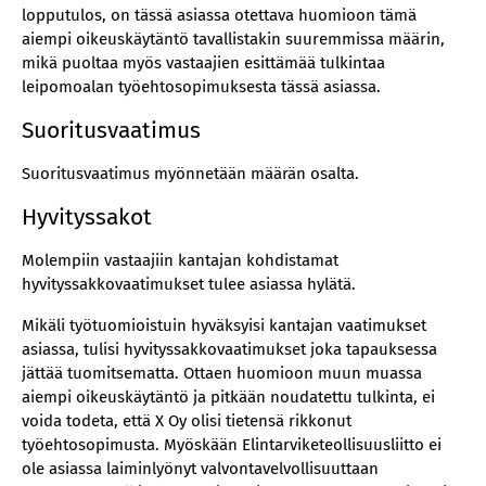
lopputulos, on tässä asiassa otettava huomioon tämä
aiempi oikeuskäytäntö tavallistakin suuremmissa määrin,
mikä puoltaa myös vastaajien esittämää tulkintaa
leipomoalan työehtosopimuksesta tässä asiassa.
Suoritusvaatimus
Suoritusvaatimus myönnetään määrän osalta.
Hyvityssakot
Molempiin vastaajiin kantajan kohdistamat
hyvityssakkovaatimukset tulee asiassa hylätä.
Mikäli työtuomioistuin hyväksyisi kantajan vaatimukset
asiassa, tulisi hyvityssakkovaatimukset joka tapauksessa
jättää tuomitsematta. Ottaen huomioon muun muassa
aiempi oikeuskäytäntö ja pitkään noudatettu tulkinta, ei
voida todeta, että X Oy olisi tietensä rikkonut
työehtosopimusta. Myöskään Elintarviketeollisuusliitto ei
ole asiassa laiminlyönyt valvontavelvollisuuttaan