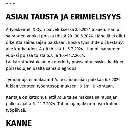
= = =
ASIAN TAUSTA JA ERIMIELISYYS
A työskenteli X Oy:n palveluksessa 3.6.2024 alkaen. Hän oli
sairauden vuoksi poissa töistä 28.–30.6.2024. Hänellä ei ollut
oikeutta sairausajan palkkaan, koska työsuhde oli kestänyt
alle kuukauden. A oli töissä 1.–5.7.2024. Hän oli sairauden
vuoksi poissa töistä 6.7. ja 10.–11.7.2024.
Lääkärintodistuksiin oli merkitty poissaolon syyksi kaikkien
poissaolojen osalta sama diagnoosi.
Työnantaja ei maksanut A:lle sairausajan palkkaa 6.7.2024
lukien vedoten työehtosopimuksen 19 §:n 10 kohtaan.
Kantaja on katsonut, että A:lle tulee maksaa sairausajan
palkka ajalta 6.–11.7.2024. Tähän ajanjaksoon osui kolme
työpäivää.
KANNE