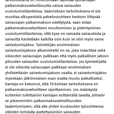
tarkoituksena on nimenomaan rajoittaa työnantajan
palkanmaksuvelvollisuutta näissä sairauden
uusiutumistilanteissa. Säännöksen tarkoituksena ei ole
muuttaa alkuperäistä palvelussuhteen kestoon liittyvää
sairausajan palkanmaksun edellytystä, vaan estää
palkanmaksuvelvoitteen muuttuminen ja pidentyminen
uusiutumistilanteissa, sillä kyse on samasta sairaudesta ja
sairautta käsitellään kaikilta osin kuin se olisi myös sama
sairastumisjakso. Työntekijän ensimmäisen
sairastumisjakson alkamishetki on se, joka määrittää sekä
oikeuden sairausajan palkkaan että myös palkallisen jakson
pituuden sairauden uusiutumistilanteissa. Jos työntekijällä
ei ole oikeutta sairausajan palkkaan ensimmäisen
yhdistettävän sairastumisjakson osalta, ei sairastumisjakso
myöskään jälkimmäisen osan osalta muutu palkalliseksi.
Kantaja on katsonut, että 10 kohdan tarkoituksena on
palkanmaksuvelvoitteen rajoittaminen. Jos määräystä
kuitenkin tulkittaisiin kantajan esittämällä tavalla, johtaisi
se pikemminkin palkanmaksuvelvollisuuden
laajentumiseen, sillä alle yhden kuukauden työsuhteessa
olleiden kohdalla asetettaisiinkin sairauden