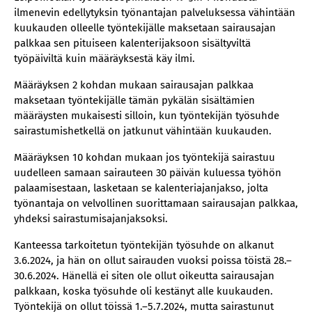
ilmenevin edellytyksin työnantajan palveluksessa vähintään
kuukauden olleelle työntekijälle maksetaan sairausajan
palkkaa sen pituiseen kalenterijaksoon sisältyviltä
työpäiviltä kuin määräyksestä käy ilmi.
Määräyksen 2 kohdan mukaan sairausajan palkkaa
maksetaan työntekijälle tämän pykälän sisältämien
määräysten mukaisesti silloin, kun työntekijän työsuhde
sairastumishetkellä on jatkunut vähintään kuukauden.
Määräyksen 10 kohdan mukaan jos työntekijä sairastuu
uudelleen samaan sairauteen 30 päivän kuluessa työhön
palaamisestaan, lasketaan se kalenteriajanjakso, jolta
työnantaja on velvollinen suorittamaan sairausajan palkkaa,
yhdeksi sairastumisajanjaksoksi.
Kanteessa tarkoitetun työntekijän työsuhde on alkanut
3.6.2024, ja hän on ollut sairauden vuoksi poissa töistä 28.–
30.6.2024. Hänellä ei siten ole ollut oikeutta sairausajan
palkkaan, koska työsuhde oli kestänyt alle kuukauden.
Työntekijä on ollut töissä 1.–5.7.2024, mutta sairastunut