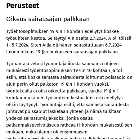
Perusteet
Oikeus sairausajan palkkaan
Työehtosopimuksen 19 §:n 1 kohdan edellytys koskee
työsuhteen kestoa. Se täyttyi A:n osalta 2.7.2024. A oli töissä
1.–5.7.2024. Siten A:lla oli hänen sairastuttuaan 6.7.2024
lukien oikeus 19 §:n mukaiseen sairausajan palkkaan.
Työnantaja vetosi työnantajaliitosta saamansa ohjeen
mukaisesti työehtosopimuksen 19 §:n 10 kohtaan ja toi
esiin, että koska samasta sairaudesta johtunut poissaolo on
alun perin ollut palkaton 19 §:n 1 kohdan vuoksi,
työntekijällä ei olisi oikeutta palkkaan, vaikka 19 §:n 1
kohdan mukainen työsuhteen kestoa koskeva edellytys
olikin täyttynyt. Työnantaja esitti, että samasta sairaudesta
johtuvat poissaolot lasketaan yhteen ja nämä tulkitaan
yhdeksi sairastumisjaksoksi, jonka osalta
palkanmaksuvelvollisuus ratkeaa (1 kohdan mukaisesti) sen
mukaan, mikä tilanne oli ensimmäisen
työkyvyttömyysjakson alkamishetkellä. Edelleen työnantaja