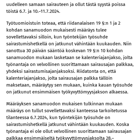
uudelleen samaan sairauteen ja ollut tästä syystä poissa
töistä 6.7. ja 10.–11.7.2024.
Työtuomioistuin toteaa, että riidanalaisen 19 §:n 1 ja 2
kohdan sanamuodon mukaisesti määräys tulee
sovellettavaksi silloin, kun työntekijän työsuhde
sairastumishetkellä on jatkunut vähintään kuukauden. Niin
sanottua 30 päivän sääntöä koskevan 19 §:n 10 kohdan
sanamuodon mukaan lasketaan se kalenteriajanjakso, jolta
työnantaja on velvollinen suorittamaan sairausajan palkkaa,
yhdeksi sairastumisajanjaksoksi. Riidatonta on, että
kalenteriajanjakso, jolta sairausajan palkka tällöin
maksetaan, määräytyy sen mukaan, kuinka kauan työsuhde
on jatkunut ensimmäisen työkyvyttömyysjakson alkaessa.
Määräyksen sanamuodon mukaisen tulkinnan mukaan
määräys on tullut sovellettavaksi kanteessa tarkoitetussa
tilanteessa 6.7.2024, kun työntekijän työsuhde on
sairastumishetkellä jatkunut vähintään kuukauden. Koska
työnantaja ei ole ollut velvollinen suorittamaan sairausajan
palkkaa ensimmäiseltä työkyvyttömyysjaksolta 28.–