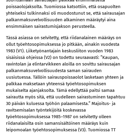
suorittamaan sairausajan palkkaa ensimmäiseltä
poissaolojaksolta. Tuomiossa katsottiin, että osapuolten
yhteiseksi tulkinnaksi oli muodostunut se, että sairausajan
palkanmaksuvelvollisuuden alkaminen määräytyi aina
ensimmäisen sairastumisjakson perusteella.
Tässä asiassa on selvitetty, että riidanalainen määräys on
ollut työehtosopimuksessa jo pitkään, ainakin vuodesta
1983 (V1). Liiketyönantajain keskusliiton vuoden 1983
sisäisissä ohjeissa (V2) on todettu seuraavasti: ”Kaupan,
ravintolan ja elintarvikkeen aloilla on sovittu sairausajan
palkanmaksuvelvollisuudesta saman sairauden
uusiutuessa. Tällöin sairauspoissaolot lasketaan yhteen ja
palkkaa maksetaan yhteensä työehtosopimuksen
mukaiselta ajanjaksolta. Tämä edellyttää paitsi samaa
sairautta myös sitä, että uudelleen sairastuminen tapahtuu
30 päivän kuluessa työhön palaamisesta.” Majoitus- ja
ravitsemisalan työntekijöitä koskevassa
työehtosopimuksessa 1985–1987 on selvitetty olleen
riidanalaisilta osin samansisältöinen määräys kuin
leipomoalan työehtosopimuksessa (V3). Tuomiossa TT