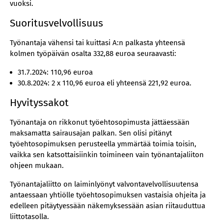
vuoksi.
Suoritusvelvollisuus
Työnantaja vähensi tai kuittasi A:n palkasta yhteensä
kolmen työpäivän osalta 332,88 euroa seuraavasti:
31.7.2024: 110,96 euroa
30.8.2024: 2 x 110,96 euroa eli yhteensä 221,92 euroa.
Hyvityssakot
Työnantaja on rikkonut työehtosopimusta jättäessään
maksamatta sairausajan palkan. Sen olisi pitänyt
työehtosopimuksen perusteella ymmärtää toimia toisin,
vaikka sen katsottaisiinkin toimineen vain työnantajaliiton
ohjeen mukaan.
Työnantajaliitto on laiminlyönyt valvontavelvollisuutensa
antaessaan yhtiölle työehtosopimuksen vastaisia ohjeita ja
edelleen pitäytyessään näkemyksessään asian riitauduttua
liittotasolla.