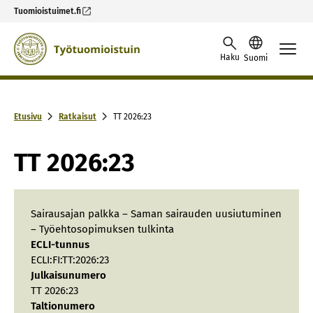
Tuomioistuimet.fi
Skip to content -saavutettavuusohje
Haku
Suomi
Etusivu
Ratkaisut
TT 2026:23
TT 2026:23
Sairausajan palkka – Saman sairauden uusiutuminen
– Työehtosopimuksen tulkinta
ECLI-tunnus
ECLI:FI:TT:2026:23
Julkaisunumero
TT 2026:23
Taltionumero