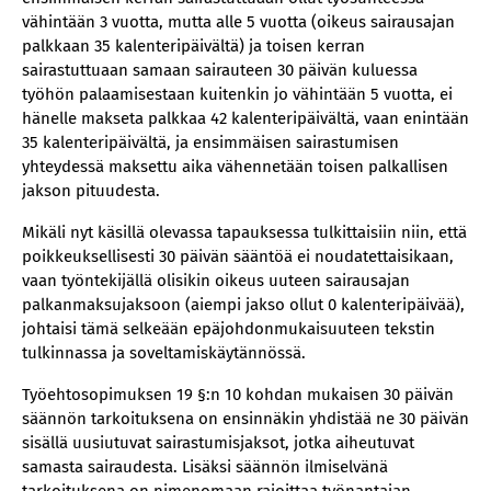
vähintään 3 vuotta, mutta alle 5 vuotta (oikeus sairausajan
palkkaan 35 kalenteripäivältä) ja toisen kerran
sairastuttuaan samaan sairauteen 30 päivän kuluessa
työhön palaamisestaan kuitenkin jo vähintään 5 vuotta, ei
hänelle makseta palkkaa 42 kalenteripäivältä, vaan enintään
35 kalenteripäivältä, ja ensimmäisen sairastumisen
yhteydessä maksettu aika vähennetään toisen palkallisen
jakson pituudesta.
Mikäli nyt käsillä olevassa tapauksessa tulkittaisiin niin, että
poikkeuksellisesti 30 päivän sääntöä ei noudatettaisikaan,
vaan työntekijällä olisikin oikeus uuteen sairausajan
palkanmaksujaksoon (aiempi jakso ollut 0 kalenteripäivää),
johtaisi tämä selkeään epäjohdonmukaisuuteen tekstin
tulkinnassa ja soveltamiskäytännössä.
Työehtosopimuksen 19 §:n 10 kohdan mukaisen 30 päivän
säännön tarkoituksena on ensinnäkin yhdistää ne 30 päivän
sisällä uusiutuvat sairastumisjaksot, jotka aiheutuvat
samasta sairaudesta. Lisäksi säännön ilmiselvänä