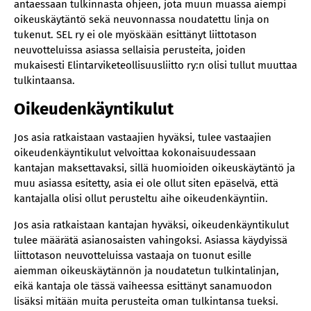
antaessaan tulkinnasta ohjeen, jota muun muassa aiempi
oikeuskäytäntö sekä neuvonnassa noudatettu linja on
tukenut. SEL ry ei ole myöskään esittänyt liittotason
neuvotteluissa asiassa sellaisia perusteita, joiden
mukaisesti Elintarviketeollisuusliitto ry:n olisi tullut muuttaa
tulkintaansa.
Oikeudenkäyntikulut
Jos asia ratkaistaan vastaajien hyväksi, tulee vastaajien
oikeudenkäyntikulut velvoittaa kokonaisuudessaan
kantajan maksettavaksi, sillä huomioiden oikeuskäytäntö ja
muu asiassa esitetty, asia ei ole ollut siten epäselvä, että
kantajalla olisi ollut perusteltu aihe oikeudenkäyntiin.
Jos asia ratkaistaan kantajan hyväksi, oikeudenkäyntikulut
tulee määrätä asianosaisten vahingoksi. Asiassa käydyissä
liittotason neuvotteluissa vastaaja on tuonut esille
aiemman oikeuskäytännön ja noudatetun tulkintalinjan,
eikä kantaja ole tässä vaiheessa esittänyt sanamuodon
lisäksi mitään muita perusteita oman tulkintansa tueksi.