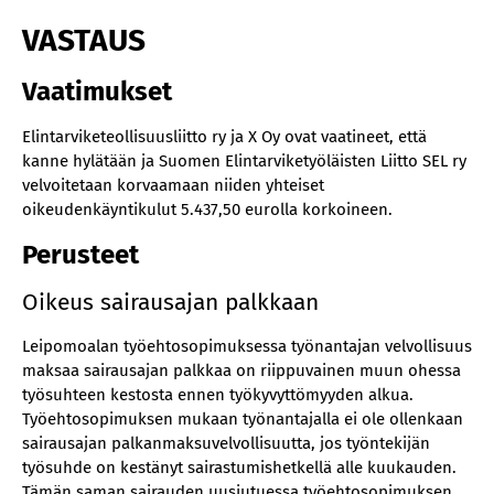
VASTAUS
Vaatimukset
Elintarviketeollisuusliitto ry ja X Oy ovat vaatineet, että
kanne hylätään ja Suomen Elintarviketyöläisten Liitto SEL ry
velvoitetaan korvaamaan niiden yhteiset
oikeudenkäyntikulut 5.437,50 eurolla korkoineen.
Perusteet
Oikeus sairausajan palkkaan
Leipomoalan työehtosopimuksessa työnantajan velvollisuus
maksaa sairausajan palkkaa on riippuvainen muun ohessa
työsuhteen kestosta ennen työkyvyttömyyden alkua.
Työehtosopimuksen mukaan työnantajalla ei ole ollenkaan
sairausajan palkanmaksuvelvollisuutta, jos työntekijän
työsuhde on kestänyt sairastumishetkellä alle kuukauden.
Tämän saman sairauden uusiutuessa työehtosopimuksen