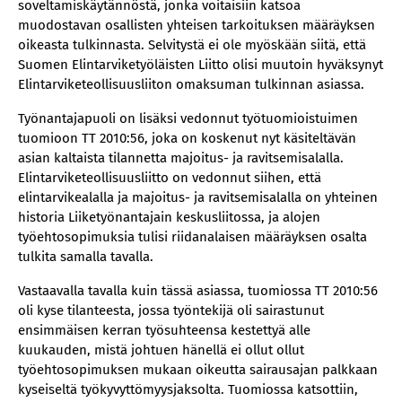
soveltamiskäytännöstä, jonka voitaisiin katsoa
muodostavan osallisten yhteisen tarkoituksen määräyksen
oikeasta tulkinnasta. Selvitystä ei ole myöskään siitä, että
Suomen Elintarviketyöläisten Liitto olisi muutoin hyväksynyt
Elintarviketeollisuusliiton omaksuman tulkinnan asiassa.
Työnantajapuoli on lisäksi vedonnut työtuomioistuimen
tuomioon TT 2010:56, joka on koskenut nyt käsiteltävän
asian kaltaista tilannetta majoitus- ja ravitsemisalalla.
Elintarviketeollisuusliitto on vedonnut siihen, että
elintarvikealalla ja majoitus- ja ravitsemisalalla on yhteinen
historia Liiketyönantajain keskusliitossa, ja alojen
työehtosopimuksia tulisi riidanalaisen määräyksen osalta
tulkita samalla tavalla.
Vastaavalla tavalla kuin tässä asiassa, tuomiossa TT 2010:56
oli kyse tilanteesta, jossa työntekijä oli sairastunut
ensimmäisen kerran työsuhteensa kestettyä alle
kuukauden, mistä johtuen hänellä ei ollut ollut
työehtosopimuksen mukaan oikeutta sairausajan palkkaan
kyseiseltä työkyvyttömyysjaksolta. Tuomiossa katsottiin,