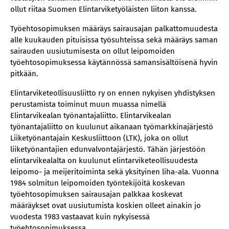
ollut riitaa Suomen Elintarviketyöläisten liiton kanssa.
Työehtosopimuksen määräys sairausajan palkattomuudesta
alle kuukauden pituisissa työsuhteissa sekä määräys saman
sairauden uusiutumisesta on ollut leipomoiden
työehtosopimuksessa käytännössä samansisältöisenä hyvin
pitkään.
Elintarviketeollisuusliitto ry on ennen nykyisen yhdistyksen
perustamista toiminut muun muassa nimellä
Elintarvikealan työnantajaliitto. Elintarvikealan
työnantajaliitto on kuulunut aikanaan työmarkkinajärjestö
Liiketyönantajain Keskusliittoon (LTK), joka on ollut
liiketyönantajien edunvalvontajärjestö. Tähän järjestöön
elintarvikealalta on kuulunut elintarviketeollisuudesta
leipomo- ja meijeritoiminta sekä yksityinen liha-ala. Vuonna
1984 solmitun leipomoiden työntekijöitä koskevan
työehtosopimuksen sairausajan palkkaa koskevat
määräykset ovat uusiutumista koskien olleet ainakin jo
vuodesta 1983 vastaavat kuin nykyisessä
työehtosopimuksessa.