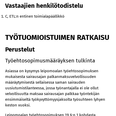
Vastaajien henkilötodistelu
C, ETL:n entinen toimialapäällikkö
TYÖTUOMIOISTUIMEN RATKAISU
Perustelut
Työehtosopimusmääräyksen tulkinta
Asiassa on kysymys leipomoalan työehtosopimuksen
mukaisesta sairausajan palkanmaksuvelvollisuuden
määräytymisestä sellaisessa saman sairauden
uusiutumistilanteessa, jossa työnantajalla ei ole ollut
velvollisuutta maksaa sairausajan palkkaa työntekijän
ensimmäiseltä työkyvyttömyysjaksolta työsuhteen lyhyen
keston vuoksi.
Leipomoalan työehtosopimuksen 19 §:n 1 kohdasta