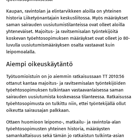
Kaupan, ravintolan ja elintarvikkeen aloilla on yhteinen
historia Liiketyönantajain keskusliitossa. Myös määräykset
saman sairauden uusiutumistilanteissa ovat olleet aloilla
yhteneväiset. Majoitus- ja ravitsemisalan työntekijöitä
koskevan työehtosopimuksen määräykset ovat olleet jo 80-
luvulla uusiutumismääräyksen osalta vastaavat kuin
leipomoalalla.
Aiempi oikeuskäytäntö
Työtuomioistuin on jo aiemmin ratkaisussaan TT 2010:56
ottanut kantaa majoitus- ja ravitsemisalan työntekijöiden
työehtosopimuksen tulkintaan vastaavanlaisessa saman
sairauden uusiutumista koskevassa tilanteessa. Ratkaisussa
työehtosopimusta on tulkittu niin, ettei työntekijällä ollut
oikeutta sairausajan palkkaan.
Ottaen huomioon leipomo-, matkailu- ja ravintola-alan
työehtosopimusten yhteinen historia, määräysten
samankaltaisuus sekä tämän jo ratkaistun tulkinta-asian