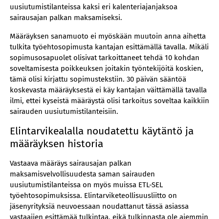
uusiutumistilanteissa kaksi eri kalenteriajanjaksoa
sairausajan palkan maksamiseksi.
Määräyksen sanamuoto ei myöskään muutoin anna aihetta
tulkita työehtosopimusta kantajan esittämällä tavalla. Mikäli
sopimusosapuolet olisivat tarkoittaneet tehdä 10 kohdan
soveltamisesta poikkeuksen joitakin työntekijöitä koskien,
tämä olisi kirjattu sopimustekstiin. 30 päivän sääntöä
koskevasta määräyksestä ei käy kantajan väittämällä tavalla
ilmi, ettei kyseistä määräystä olisi tarkoitus soveltaa kaikkiin
sairauden uusiutumistilanteisiin.
Elintarvikealalla noudatettu käytäntö ja
määräyksen historia
Vastaava määräys sairausajan palkan
maksamisvelvollisuudesta saman sairauden
uusiutumistilanteissa on myös muissa ETL-SEL
työehtosopimuksissa. Elintarviketeollisuusliitto on
jäsenyrityksiä neuvoessaan noudattanut tässä asiassa
vastaajien esittämää tulkintaa, eikä tulkinnasta ole aiemmin