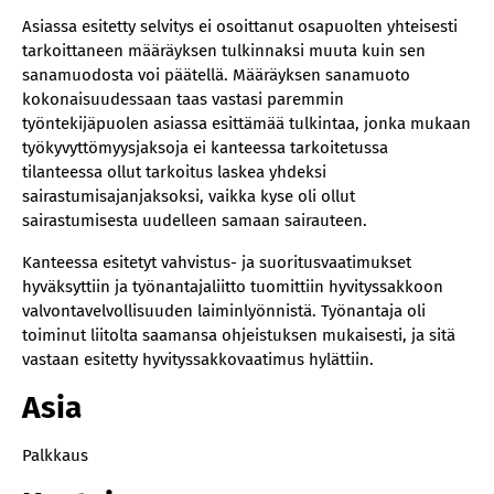
Asiassa esitetty selvitys ei osoittanut osapuolten yhteisesti
tarkoittaneen määräyksen tulkinnaksi muuta kuin sen
sanamuodosta voi päätellä. Määräyksen sanamuoto
kokonaisuudessaan taas vastasi paremmin
työntekijäpuolen asiassa esittämää tulkintaa, jonka mukaan
työkyvyttömyysjaksoja ei kanteessa tarkoitetussa
tilanteessa ollut tarkoitus laskea yhdeksi
sairastumisajanjaksoksi, vaikka kyse oli ollut
sairastumisesta uudelleen samaan sairauteen.
Kanteessa esitetyt vahvistus- ja suoritusvaatimukset
hyväksyttiin ja työnantajaliitto tuomittiin hyvityssakkoon
valvontavelvollisuuden laiminlyönnistä. Työnantaja oli
toiminut liitolta saamansa ohjeistuksen mukaisesti, ja sitä
vastaan esitetty hyvityssakkovaatimus hylättiin.
Asia
Palkkaus