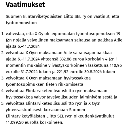
Vaatimukset
Suomen Elintarviketyöläisten Liitto SEL ry on vaatinut, että
työtuomioistuin
vahvistaa, että X Oy oli leipomoalan työehtosopimuksen 19
§:n nojalla velvollinen maksamaan sairausajan palkkaa A:lle
ajalta 6.–11.7.2024
velvoittaa X Oy:n maksamaan A:lle sairausajan palkkaa
ajalta 6.–11.7.2024 yhteensä 332,88 euroa korkolain 4 §:n 1
momentin mukaisine viivästyskorkoineen laskettuna 110,96
eurolle 31.7.2024 lukien ja 221,92 eurolle 30.8.2024 lukien
velvoittaa X Oy:n maksamaan hyvityssakkoa
työehtosopimuksen tieten rikkomisesta
velvoittaa Elintarviketeollisuusliitto ry:n maksamaan
hyvityssakkoa valvontavelvollisuuden laiminlyömisestä ja
velvoittaa Elintarviketeollisuusliitto ry:n ja X Oy:n
yhteisvastuullisesti korvaamaan Suomen
Elintarviketyöläisten Liitto SEL ry:n oikeudenkäyntikulut
11.099,50 eurolla korkoineen.