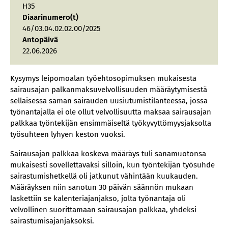
H35
Diaarinumero(t)
46/03.04.02.02.00/2025
Antopäivä
22.06.2026
Kysymys leipomoalan työehtosopimuksen mukaisesta
sairausajan palkanmaksuvelvollisuuden määräytymisestä
sellaisessa saman sairauden uusiutumistilanteessa, jossa
työnantajalla ei ole ollut velvollisuutta maksaa sairausajan
palkkaa työntekijän ensimmäiseltä työkyvyttömyysjaksolta
työsuhteen lyhyen keston vuoksi.
Sairausajan palkkaa koskeva määräys tuli sanamuotonsa
mukaisesti sovellettavaksi silloin, kun työntekijän työsuhde
sairastumishetkellä oli jatkunut vähintään kuukauden.
Määräyksen niin sanotun 30 päivän säännön mukaan
laskettiin se kalenteriajanjakso, jolta työnantaja oli
velvollinen suorittamaan sairausajan palkkaa, yhdeksi
sairastumisajanjaksoksi.