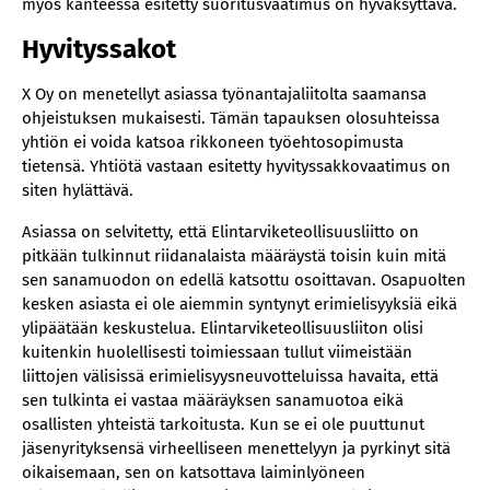
myös kanteessa esitetty suoritusvaatimus on hyväksyttävä.
Hyvityssakot
X Oy on menetellyt asiassa työnantajaliitolta saamansa
ohjeistuksen mukaisesti. Tämän tapauksen olosuhteissa
yhtiön ei voida katsoa rikkoneen työehtosopimusta
tietensä. Yhtiötä vastaan esitetty hyvityssakkovaatimus on
siten hylättävä.
Asiassa on selvitetty, että Elintarviketeollisuusliitto on
pitkään tulkinnut riidanalaista määräystä toisin kuin mitä
sen sanamuodon on edellä katsottu osoittavan. Osapuolten
kesken asiasta ei ole aiemmin syntynyt erimielisyyksiä eikä
ylipäätään keskustelua. Elintarviketeollisuusliiton olisi
kuitenkin huolellisesti toimiessaan tullut viimeistään
liittojen välisissä erimielisyysneuvotteluissa havaita, että
sen tulkinta ei vastaa määräyksen sanamuotoa eikä
osallisten yhteistä tarkoitusta. Kun se ei ole puuttunut
jäsenyrityksensä virheelliseen menettelyyn ja pyrkinyt sitä
oikaisemaan, sen on katsottava laiminlyöneen