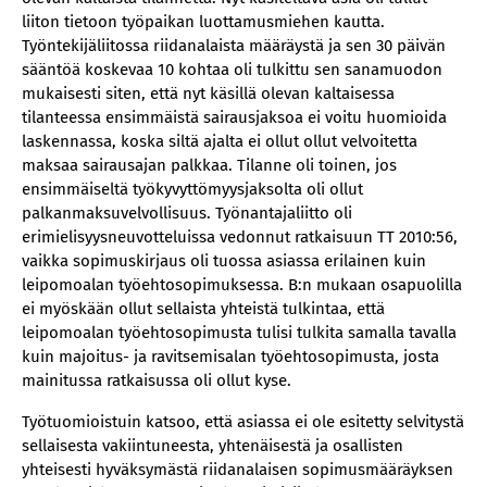
liiton tietoon työpaikan luottamusmiehen kautta.
Työntekijäliitossa riidanalaista määräystä ja sen 30 päivän
sääntöä koskevaa 10 kohtaa oli tulkittu sen sanamuodon
mukaisesti siten, että nyt käsillä olevan kaltaisessa
tilanteessa ensimmäistä sairausjaksoa ei voitu huomioida
laskennassa, koska siltä ajalta ei ollut ollut velvoitetta
maksaa sairausajan palkkaa. Tilanne oli toinen, jos
ensimmäiseltä työkyvyttömyysjaksolta oli ollut
palkanmaksuvelvollisuus. Työnantajaliitto oli
erimielisyysneuvotteluissa vedonnut ratkaisuun TT 2010:56,
vaikka sopimuskirjaus oli tuossa asiassa erilainen kuin
leipomoalan työehtosopimuksessa. B:n mukaan osapuolilla
ei myöskään ollut sellaista yhteistä tulkintaa, että
leipomoalan työehtosopimusta tulisi tulkita samalla tavalla
kuin majoitus- ja ravitsemisalan työehtosopimusta, josta
mainitussa ratkaisussa oli ollut kyse.
Työtuomioistuin katsoo, että asiassa ei ole esitetty selvitystä
sellaisesta vakiintuneesta, yhtenäisestä ja osallisten
yhteisesti hyväksymästä riidanalaisen sopimusmääräyksen