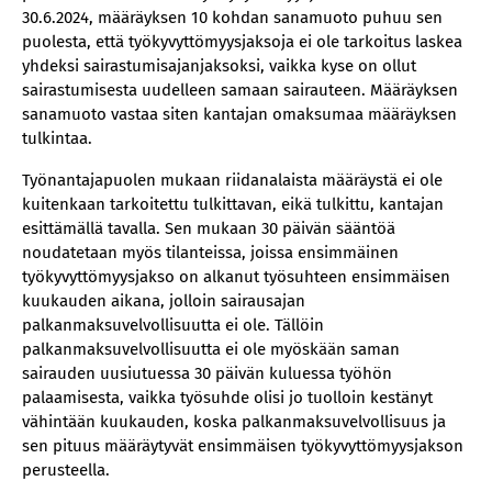
30.6.2024, määräyksen 10 kohdan sanamuoto puhuu sen
puolesta, että työkyvyttömyysjaksoja ei ole tarkoitus laskea
yhdeksi sairastumisajanjaksoksi, vaikka kyse on ollut
sairastumisesta uudelleen samaan sairauteen. Määräyksen
sanamuoto vastaa siten kantajan omaksumaa määräyksen
tulkintaa.
Työnantajapuolen mukaan riidanalaista määräystä ei ole
kuitenkaan tarkoitettu tulkittavan, eikä tulkittu, kantajan
esittämällä tavalla. Sen mukaan 30 päivän sääntöä
noudatetaan myös tilanteissa, joissa ensimmäinen
työkyvyttömyysjakso on alkanut työsuhteen ensimmäisen
kuukauden aikana, jolloin sairausajan
palkanmaksuvelvollisuutta ei ole. Tällöin
palkanmaksuvelvollisuutta ei ole myöskään saman
sairauden uusiutuessa 30 päivän kuluessa työhön
palaamisesta, vaikka työsuhde olisi jo tuolloin kestänyt
vähintään kuukauden, koska palkanmaksuvelvollisuus ja
sen pituus määräytyvät ensimmäisen työkyvyttömyysjakson
perusteella.