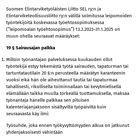
Suomen Elintarviketyöläisten Liitto SEL ry:n ja
Elintarviketeollisuusliitto ry:n välillä solmitussa leipomoiden
työntekijöitä koskevassa työehtosopimuksessa
(”leipomoalan työehtosopimus”) 13.2.2023–31.1.2025 on
muun ohella seuraavat määräykset:
19 § Sairausajan palkka
Milloin työnantajan palveluksessa kuukauden ollut
työntekijä estyy tekemästä työtä sairauden, tapaturman tai
tartuntatautilain 20 §:n perusteella määrätyn karanteenin
vuoksi eikä hän ole aiheuttanut tautia tai tapaturmaa
tahallisesti, rikollisella toiminnallaan tai kevytmielisellä
elämällään taikka muulla törkeällä tuottamuksella, maksaa
työnantaja hänelle palkkaa sen pituisen
kalenteriajanjaksoon sisältyviltä työpäiviltä kuin
seuraavasta käy ilmi:
Työsuhde, joka ennen työkyvyttömyyden alkua on jatkunut
yhdenjaksoisesti vähintään