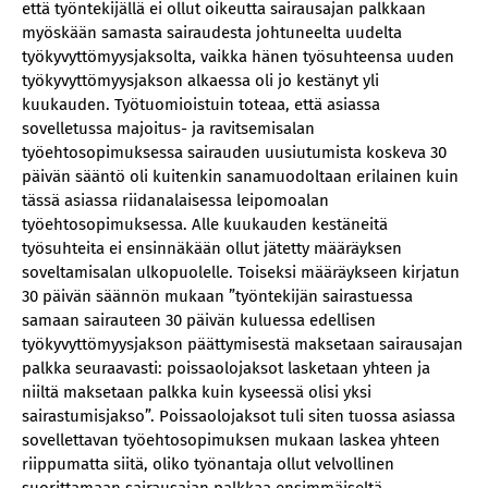
että työntekijällä ei ollut oikeutta sairausajan palkkaan
myöskään samasta sairaudesta johtuneelta uudelta
työkyvyttömyysjaksolta, vaikka hänen työsuhteensa uuden
työkyvyttömyysjakson alkaessa oli jo kestänyt yli
kuukauden. Työtuomioistuin toteaa, että asiassa
sovelletussa majoitus- ja ravitsemisalan
työehtosopimuksessa sairauden uusiutumista koskeva 30
päivän sääntö oli kuitenkin sanamuodoltaan erilainen kuin
tässä asiassa riidanalaisessa leipomoalan
työehtosopimuksessa. Alle kuukauden kestäneitä
työsuhteita ei ensinnäkään ollut jätetty määräyksen
soveltamisalan ulkopuolelle. Toiseksi määräykseen kirjatun
30 päivän säännön mukaan ”työntekijän sairastuessa
samaan sairauteen 30 päivän kuluessa edellisen
työkyvyttömyysjakson päättymisestä maksetaan sairausajan
palkka seuraavasti: poissaolojaksot lasketaan yhteen ja
niiltä maksetaan palkka kuin kyseessä olisi yksi
sairastumisjakso”. Poissaolojaksot tuli siten tuossa asiassa
sovellettavan työehtosopimuksen mukaan laskea yhteen
riippumatta siitä, oliko työnantaja ollut velvollinen