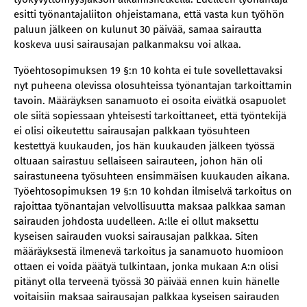
esitti työnantajaliiton ohjeistamana, että vasta kun työhön
paluun jälkeen on kulunut 30 päivää, samaa sairautta
koskeva uusi sairausajan palkanmaksu voi alkaa.
Työehtosopimuksen 19 §:n 10 kohta ei tule sovellettavaksi
nyt puheena olevissa olosuhteissa työnantajan tarkoittamin
tavoin. Määräyksen sanamuoto ei osoita eivätkä osapuolet
ole siitä sopiessaan yhteisesti tarkoittaneet, että työntekijä
ei olisi oikeutettu sairausajan palkkaan työsuhteen
kestettyä kuukauden, jos hän kuukauden jälkeen työssä
oltuaan sairastuu sellaiseen sairauteen, johon hän oli
sairastuneena työsuhteen ensimmäisen kuukauden aikana.
Työehtosopimuksen 19 §:n 10 kohdan ilmiselvä tarkoitus on
rajoittaa työnantajan velvollisuutta maksaa palkkaa saman
sairauden johdosta uudelleen. A:lle ei ollut maksettu
kyseisen sairauden vuoksi sairausajan palkkaa. Siten
määräyksestä ilmenevä tarkoitus ja sanamuoto huomioon
ottaen ei voida päätyä tulkintaan, jonka mukaan A:n olisi
pitänyt olla terveenä työssä 30 päivää ennen kuin hänelle
voitaisiin maksaa sairausajan palkkaa kyseisen sairauden