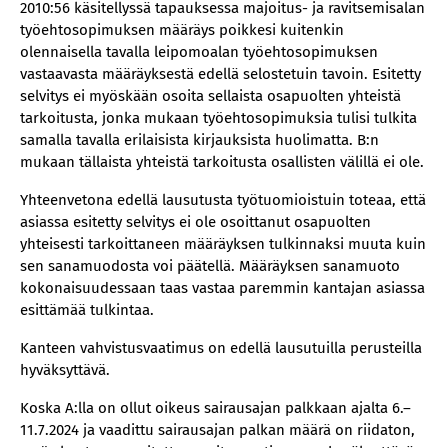
2010:56 käsitellyssä tapauksessa majoitus- ja ravitsemisalan
työehtosopimuksen määräys poikkesi kuitenkin
olennaisella tavalla leipomoalan työehtosopimuksen
vastaavasta määräyksestä edellä selostetuin tavoin. Esitetty
selvitys ei myöskään osoita sellaista osapuolten yhteistä
tarkoitusta, jonka mukaan työehtosopimuksia tulisi tulkita
samalla tavalla erilaisista kirjauksista huolimatta. B:n
mukaan tällaista yhteistä tarkoitusta osallisten välillä ei ole.
Yhteenvetona edellä lausutusta työtuomioistuin toteaa, että
asiassa esitetty selvitys ei ole osoittanut osapuolten
yhteisesti tarkoittaneen määräyksen tulkinnaksi muuta kuin
sen sanamuodosta voi päätellä. Määräyksen sanamuoto
kokonaisuudessaan taas vastaa paremmin kantajan asiassa
esittämää tulkintaa.
Kanteen vahvistusvaatimus on edellä lausutuilla perusteilla
hyväksyttävä.
Koska A:lla on ollut oikeus sairausajan palkkaan ajalta 6.–
11.7.2024 ja vaadittu sairausajan palkan määrä on riidaton,